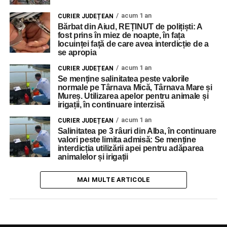
acum 1 an
CURIER JUDEȚEAN
Bărbat din Aiud, REȚINUT de polițiști: A
fost prins în miez de noapte, în fața
locuinței față de care avea interdicție de a
se apropia
acum 1 an
CURIER JUDEȚEAN
Se menține salinitatea peste valorile
normale pe Târnava Mică, Târnava Mare și
Mureș. Utilizarea apelor pentru animale și
irigații, în continuare interzisă
acum 1 an
CURIER JUDEȚEAN
Salinitatea pe 3 râuri din Alba, în continuare
valori peste limita admisă: Se menține
interdicția utilizării apei pentru adăparea
animalelor și irigații
MAI MULTE ARTICOLE