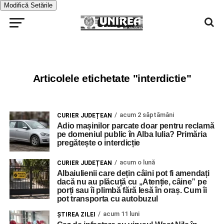
Modifică Setările
Articolele etichetate "interdictie"
acum 2 săptămâni
CURIER JUDEȚEAN
Adio mașinilor parcate doar pentru reclamă
pe domeniul public în Alba Iulia? Primăria
pregătește o interdicție
acum o lună
CURIER JUDEȚEAN
Albaiulienii care dețin câini pot fi amendați
dacă nu au plăcuță cu ,,Atenție, câine” pe
porți sau îi plimbă fără lesă în oraș. Cum îi
pot transporta cu autobuzul
acum 11 luni
ŞTIREA ZILEI