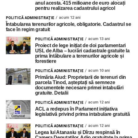
anul acesta. 415 milioane de euro alocați
pentru realizarea cadastrului agricol
acum 12 ani
POLITICĂ ADMINISTRAȚIE
Întabularea terenurilor agricole, obligatorie. Cadastrul se
face în regim gratuit
acum 13 ani
POLITICĂ ADMINISTRAȚIE
Proiect de lege inițiat de doi parlamentari
USL de Alba – lucrări cadastrale gratuite la
prima întăbulare a terenurilor agricole și
forestiere
acum 10 ani
POLITICĂ ADMINISTRAȚIE
Primăria Aiud: Proprietarii de terenuri din
parcela Tinod, așteptați să semneze
documentele necesare primei intabulări
gratuite. Detalii
acum 12 ani
POLITICĂ ADMINISTRAȚIE
ACL a redepus în Parlament inițiativa
legislativă privind prima intabulare gratuită
acum 12 ani
POLITICĂ ADMINISTRAȚIE
Legea lui Atanasiu și Dîrzu respinsă în
Camera Deputaților. Adio gratuitate la prima