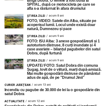
lângă Dobra: O femeie a fost dusă la
SPITAL, după ce motocicleta pe care se
afla s-a răsturnat în afara drumului
acum 8 ani
ŞTIREA ZILEI
FOTO, VIDEO: Satele din Alba, situate pe
acoperișul lumii. Locul unde există doar
natură, Dumnezeu și pace
acum 9 ani
ŞTIREA ZILEI
FOTO: ISU Alba: 3 anexe gospodărești și 1
autoturism distruse, 8 curți inundate și 4
case avariate – bilanțul pagubelor din satul
Dobra, după furtună
acum 9 ani
ŞTIREA ZILEI
UPDATE/ FOTO: Satul Dobra din comuna
Șugag, lovit de o viitură, marți după-amiază.
Mai multe gospodării distruse de pământul
adus de apă, de pe ”Drumul Jinii”
acum 13 ani
CURIER JUDEȚEAN
Incendiu cu pagube de 30.000 de lei la o gospodărie din
satul Dobra
acum 12 ani
ACTUALITATE