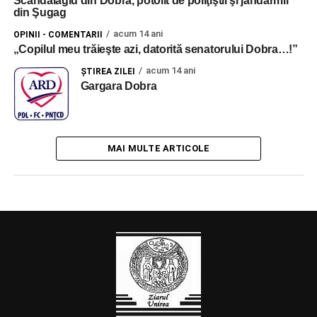
Scandalagiu din Dobra, potolit de poliţiştii şi jandarmii
din Şugag
acum 14 ani
OPINII - COMENTARII
„Copilul meu trăieşte azi, datorită senatorului Dobra…!”
acum 14 ani
ŞTIREA ZILEI
Gargara Dobra
MAI MULTE ARTICOLE