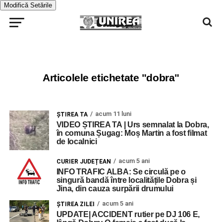
Modifică Setările
Articolele etichetate "dobra"
acum 11 luni
ŞTIREA TA
VIDEO ȘTIREA TA | Urs semnalat la Dobra,
în comuna Șugag: Moș Martin a fost filmat
de localnici
acum 5 ani
CURIER JUDEȚEAN
INFO TRAFIC ALBA: Se circulă pe o
singură bandă între localitățile Dobra și
Jina, din cauza surpării drumului
acum 5 ani
ŞTIREA ZILEI
UPDATE| ACCIDENT rutier pe DJ 106 E,