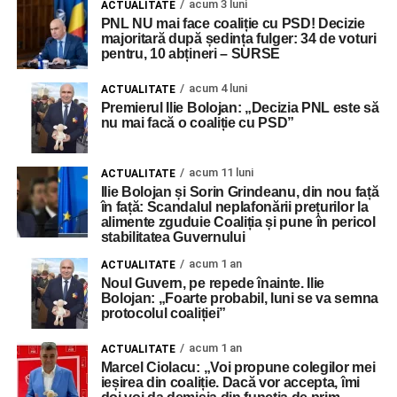
acum 3 luni
ACTUALITATE
PNL NU mai face coaliție cu PSD! Decizie
majoritară după ședința fulger: 34 de voturi
pentru, 10 abțineri – SURSE
acum 4 luni
ACTUALITATE
Premierul Ilie Bolojan: „Decizia PNL este să
nu mai facă o coaliție cu PSD”
acum 11 luni
ACTUALITATE
Ilie Bolojan și Sorin Grindeanu, din nou față
în față: Scandalul neplafonării prețurilor la
alimente zguduie Coaliția și pune în pericol
stabilitatea Guvernului
acum 1 an
ACTUALITATE
Noul Guvern, pe repede înainte. Ilie
Bolojan: „Foarte probabil, luni se va semna
protocolul coaliției”
acum 1 an
ACTUALITATE
Marcel Ciolacu: „Voi propune colegilor mei
ieșirea din coaliție. Dacă vor accepta, îmi