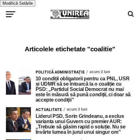
Modifică Setările
Articolele etichetate "coalitie"
acum 3 luni
POLITICĂ ADMINISTRAȚIE
10 condiții obligatorii pentru ca PNL, USR
și UDMR să se întoarcă la o coaliție cu
PSD: „Partidul Social Democrat nu mai
este în măsură să pună condiții, ci doar să
accepte condiții”
acum 3 luni
ACTUALITATE
Liderul PSD, Sorin Grindeanu, a exclus
varianta unui Guvern cu premier AUR:
„Trebuie să găsim rapid o soluție. Nu se
învârte lumea în jurul unui singur om”