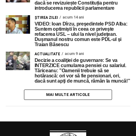
dacă se revizuiește Constituția pentru
introducerea republicii parlamentare
acum 14 ani
ŞTIREA ZILEI
VIDEO: Ioan Dîrzu, preşedintele PSD Alba:
Suntem optimişti în ceea ce priveşte
refacerea USL – ului la nivel judeţean.
Duşmanul nostru comun este PDL-ul şi
Traian Băsescu
acum 9 ani
ACTUALITATE
Decizie a coaliţiei de guvernare: Se va
INTERZICE cumularea pensiei cu salariul.
Tăriceanu: ”Oamenii trebuie să se
hotărască: ori vor să fie pensionari, ori,
dacă sunt apţi de muncă, rămân la muncă!”
MAI MULTE ARTICOLE