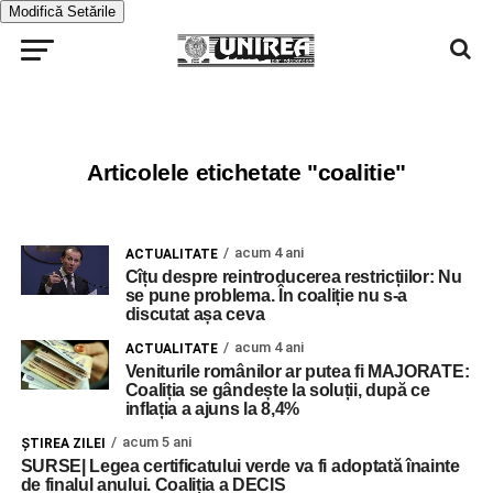
Modifică Setările
Articolele etichetate "coalitie"
acum 4 ani
ACTUALITATE
Cîțu despre reintroducerea restricțiilor: Nu
se pune problema. În coaliție nu s-a
discutat așa ceva
acum 4 ani
ACTUALITATE
Veniturile românilor ar putea fi MAJORATE:
Coaliția se gândește la soluții, după ce
inflația a ajuns la 8,4%
acum 5 ani
ŞTIREA ZILEI
SURSE| Legea certificatului verde va fi adoptată înainte
de finalul anului. Coaliția a DECIS