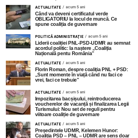
acum 5 ani
ACTUALITATE
Când va deveni certificatul verde
OBLIGATORIU la locul de muncă. Ce
spune coaliția de guvernare
acum 5 ani
POLITICĂ ADMINISTRAȚIE
Liderii coaliției PNL-PSD-UDMR au semnat
acordul politic: Ia naștere „Coaliția
Națională pentu România”
acum 5 ani
ACTUALITATE
Florin Roman, despre coaliția PNL + PSD:
„Sunt momente în viață când nu faci ce
vrei, faci ce trebuie”
acum 5 ani
ACTUALITATE
Impozitarea bacșișului, reintroducerea
voucherelor de vacanță și finalizarea Legii
Turismului: Nou set de reguli pentru
viitoare coaliție de guvernare
acum 5 ani
ACTUALITATE
Președintele UDMR, Kelemen Hunor:
Coaliția PSD – PNL – UDMR are sens doar