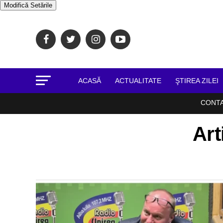
Modifică Setările
ACASĂ
ACTUALITATE
ŞTIREA ZILEI
CONT
Art