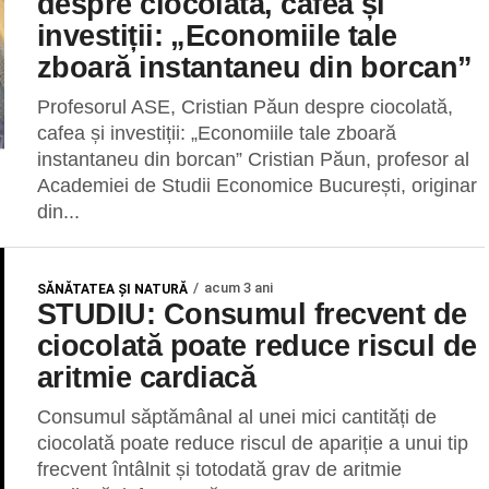
despre ciocolată, cafea și
investiții: „Economiile tale
zboară instantaneu din borcan”
Profesorul ASE, Cristian Păun despre ciocolată,
cafea și investiții: „Economiile tale zboară
instantaneu din borcan” Cristian Păun, profesor al
Academiei de Studii Economice București, originar
din...
acum 3 ani
SĂNĂTATEA ȘI NATURĂ
STUDIU: Consumul frecvent de
ciocolată poate reduce riscul de
aritmie cardiacă
Consumul săptămânal al unei mici cantități de
ciocolată poate reduce riscul de apariție a unui tip
frecvent întâlnit și totodată grav de aritmie