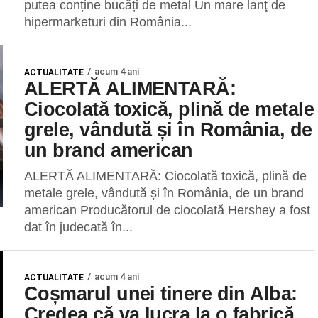
putea conține bucăți de metal Un mare lanţ de
hipermarketuri din România...
acum 4 ani
ACTUALITATE
ALERTĂ ALIMENTARĂ:
Ciocolată toxică, plină de metale
grele, vândută și în România, de
un brand american
ALERTĂ ALIMENTARĂ: Ciocolată toxică, plină de
metale grele, vândută și în România, de un brand
american Producătorul de ciocolată Hershey a fost
dat în judecată în...
acum 4 ani
ACTUALITATE
Coșmarul unei tinere din Alba:
Credea că va lucra la o fabrică