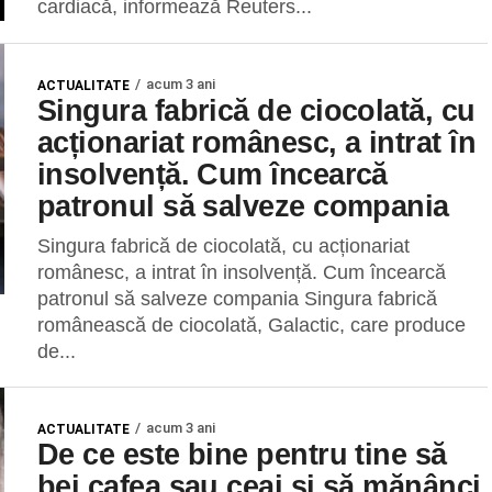
cardiacă, informează Reuters...
acum 3 ani
ACTUALITATE
Singura fabrică de ciocolată, cu
acționariat românesc, a intrat în
insolvență. Cum încearcă
patronul să salveze compania
Singura fabrică de ciocolată, cu acționariat
românesc, a intrat în insolvență. Cum încearcă
patronul să salveze compania Singura fabrică
românească de ciocolată, Galactic, care produce
de...
acum 3 ani
ACTUALITATE
De ce este bine pentru tine să
bei cafea sau ceai și să mănânci