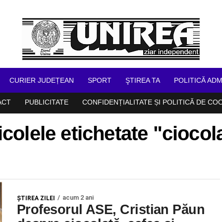
CURIER JUDEȚEAN
SPORT
ŞTIREA TA
POLITICĂ ADM
ACT
PUBLICITATE
CONFIDENȚIALITATE ȘI POLITICĂ DE CO
icolele etichetate "ciocol
acum 2 ani
ŞTIREA ZILEI
Profesorul ASE, Cristian Păun