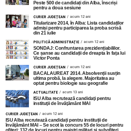
Peste 500 de candidați din Alba, înscriși
pentru a doua sesiune
acum 12 ani
CURIER JUDEȚEAN
Titularizare 2014, în Alba: Lista candidaților
admiși pentru participarea la proba scrisă
din 21 iulie
acum 12 ani
POLITICĂ ADMINISTRAȚIE
SONDAJ: Confruntarea prezidențiabililor.
Ce șanse au candidații de dreapta în fața lui
Victor Ponta
acum 12 ani
CURIER JUDEȚEAN
BACALAUREAT 2014. Absolvenții susțin
ultima probă, la alegere. Majoritatea au
optat pentru biologie sau geografie
acum 13 ani
ACTUALITATE
ISU Alba recrutează candidaţi pentru
instituţii de învăţământ MAI
acum 12 ani
CURIER JUDEȚEAN
ISU Alba recrutează candidați pentru instituții de
învăţământ MAI – Se scot la concurs 55 de locuri pentru
ofițeri; 132 de locuri pentru maiștri militari și subofițeri