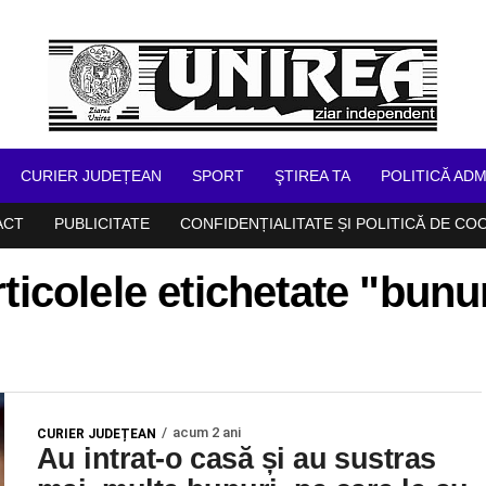
CURIER JUDEȚEAN
SPORT
ŞTIREA TA
POLITICĂ ADM
ACT
PUBLICITATE
CONFIDENȚIALITATE ȘI POLITICĂ DE CO
ticolele etichetate "bunu
acum 2 ani
CURIER JUDEȚEAN
Au intrat-o casă și au sustras