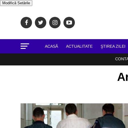
Modifică Setările
ACASĂ
ACTUALITATE
ŞTIREA ZILEI
CONT
Ar