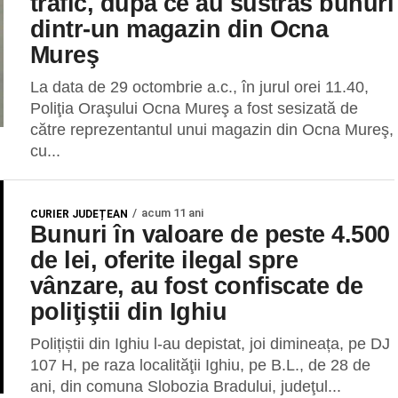
trafic, după ce au sustras bunuri
dintr-un magazin din Ocna
Mureş
La data de 29 octombrie a.c., în jurul orei 11.40,
Poliţia Oraşului Ocna Mureş a fost sesizată de
către reprezentantul unui magazin din Ocna Mureş,
cu...
acum 11 ani
CURIER JUDEȚEAN
Bunuri în valoare de peste 4.500
de lei, oferite ilegal spre
vânzare, au fost confiscate de
poliţiştii din Ighiu
Polițiștii din Ighiu l-au depistat, joi dimineața, pe DJ
107 H, pe raza localităţii Ighiu, pe B.L., de 28 de
ani, din comuna Slobozia Bradului, judeţul...