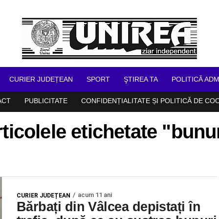
CURIER JUDEȚEAN
SPORT
ŞTIREA TA
POLITICĂ ADM
ACT
PUBLICITATE
CONFIDENȚIALITATE ȘI POLITICĂ DE CO
ticolele etichetate "bunu
acum 11 ani
CURIER JUDEȚEAN
Bărbați din Vâlcea depistați în