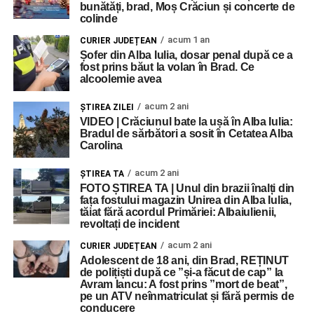
bunătăți, brad, Moș Crăciun și concerte de
colinde
acum 1 an
CURIER JUDEȚEAN
Șofer din Alba Iulia, dosar penal după ce a
fost prins băut la volan în Brad. Ce
alcoolemie avea
acum 2 ani
ŞTIREA ZILEI
VIDEO | Crăciunul bate la ușă în Alba Iulia:
Bradul de sărbători a sosit în Cetatea Alba
Carolina
acum 2 ani
ŞTIREA TA
FOTO ȘTIREA TA | Unul din brazii înalți din
fața fostului magazin Unirea din Alba Iulia,
tăiat fără acordul Primăriei: Albaiulienii,
revoltați de incident
acum 2 ani
CURIER JUDEȚEAN
Adolescent de 18 ani, din Brad, REȚINUT
de polițiști după ce ”și-a făcut de cap” la
Avram Iancu: A fost prins ”mort de beat”,
pe un ATV neînmatriculat și fără permis de
conducere