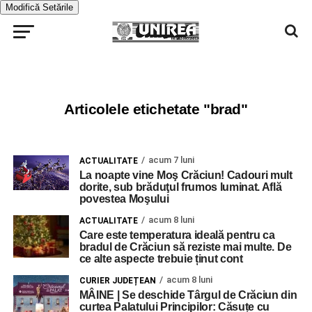
Modifică Setările
Articolele etichetate "brad"
acum 7 luni
ACTUALITATE
La noapte vine Moş Crăciun! Cadouri mult
dorite, sub brăduţul frumos luminat. Află
povestea Moşului
acum 8 luni
ACTUALITATE
Care este temperatura ideală pentru ca
bradul de Crăciun să reziste mai multe. De
ce alte aspecte trebuie ținut cont
acum 8 luni
CURIER JUDEȚEAN
MÂINE | Se deschide Târgul de Crăciun din
curtea Palatului Principilor: Căsuțe cu