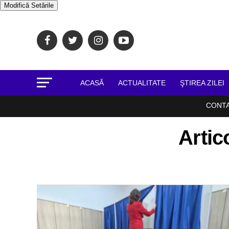
Modifică Setările
ACASĂ
ACTUALITATE
ŞTIREA ZILEI
CONT
Artic