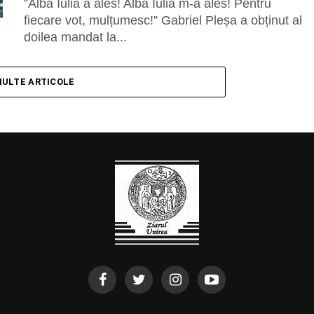
”Alba Iulia a ales! Alba Iulia m-a ales! Pentru
fiecare vot, mulțumesc!” Gabriel Pleșa a obținut al
doilea mandat la...
MULTE ARTICOLE