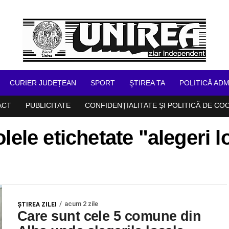
CURIER JUDEȚEAN
SPORT
ŞTIREA TA
POLITICĂ ADM
ACT
PUBLICITATE
CONFIDENȚIALITATE ȘI POLITICĂ DE CO
olele etichetate "alegeri l
acum 2 zile
ŞTIREA ZILEI
Care sunt cele 5 comune din