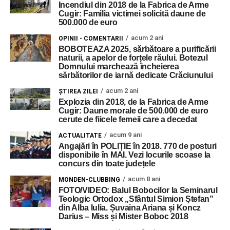
Incendiul din 2018 de la Fabrica de Arme
Cugir: Familia victimei solicită daune de
500.000 de euro
acum 2 ani
OPINII - COMENTARII
BOBOTEAZA 2025, sărbătoare a purificării
naturii, a apelor de forțele răului. Botezul
Domnului marchează încheierea
sărbătorilor de iarnă dedicate Crăciunului
acum 2 ani
ŞTIREA ZILEI
Explozia din 2018, de la Fabrica de Arme
Cugir: Daune morale de 500.000 de euro
cerute de fiicele femeii care a decedat
acum 9 ani
ACTUALITATE
Angajări în POLIȚIE în 2018. 770 de posturi
disponibile în MAI. Vezi locurile scoase la
concurs din toate județele
acum 8 ani
MONDEN-CLUBBING
FOTO/VIDEO: Balul Bobocilor la Seminarul
Teologic Ortodox „Sfântul Simion Ştefan”
din Alba Iulia. Șuvaina Ariana și Koncz
Darius – Miss și Mister Boboc 2018