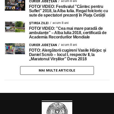
acum 8 ani
CURIER JUDEȚEAN
FOTO/ VIDEO: Festivalul ”Cântec pentru
Suflet” 2018, la Alba Iulia. Regal folcloric cu
sute de spectatori prezenți în Piața Cetății
acum 8 ani
ŞTIREA ZILEI
FOTO/ VIDEO: ”Cea mai mare paradă de
ambulanțe” – Alba Iulia 2018, certificată de
Academia Recordurilor Mondiale
acum 8 ani
CURIER JUDEȚEAN
FOTO: Alergătorii cugireni Vasile Hârjoc și
Daniel Scrob – locul I, respectiv II, la
,,Maratonul Virșlilor” Deva 2018
MAI MULTE ARTICOLE