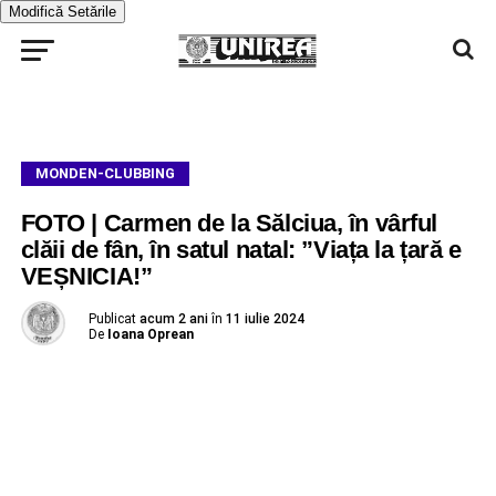
Modifică Setările
MONDEN-CLUBBING
FOTO | Carmen de la Sălciua, în vârful
clăii de fân, în satul natal: ”Viața la țară e
VEȘNICIA!”
Publicat
acum 2 ani
în
11 iulie 2024
De
Ioana Oprean