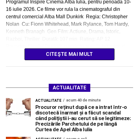
Programul Inspire Cinema Alba Iulia, pentru perioada 10-
16 iulie 2026. Ce filme vor rula la cinematograful din
centrul comercial Alba Mall Dunkirk Regia: Christopher
Nolan Cu: Fionn Whitehead, Mark Rylance, Tom Hardy,
Kenneth Branagh Gen Film: Actiune, Drama, Istoric,
Razboi, Thriller Durată: 107 min Rating: AP 12
Povestea filmului Dunkirk surprinde trupele britanice şi
ale […]
CITEȘTE MAI MULT
ACTUALITATE
acum 40 de minute
ACTUALITATE
Procuror reținut după ce a intrat într-o
discotecă înarmat și a făcut scandal
când polițiștii i-au cerut să se legitimeze:
Precizările Parchetului de pe lângă
Curtea de Apel Alba Iulia
acum o oră