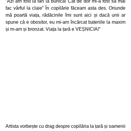
”Azi am fost la fân la bunica! Cât de dor mi-a fost să mai
fac vârful la claie” În copilărie făceam asta des. Oriunde
mă poartă viața, rădăcinile îmi sunt aici și dacă unii ar
spune că e obositor, eu mi-am încărcat bateriile la maxim
și m-am și bronzat. Viața la țară e VEȘNICIA!”
Artista vorbește cu drag despre copilăria la țară și oamenii