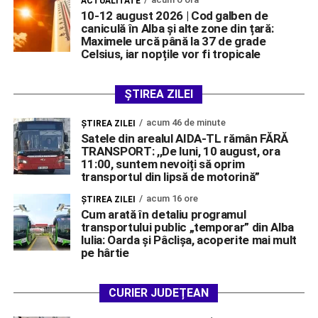
ACTUALITATE
10-12 august 2026 | Cod galben de
caniculă în Alba și alte zone din țară:
Maximele urcă până la 37 de grade
Celsius, iar nopțile vor fi tropicale
ȘTIREA ZILEI
acum 46 de minute
ŞTIREA ZILEI
Satele din arealul AIDA-TL rămân FĂRĂ
TRANSPORT: ,,De luni, 10 august, ora
11:00, suntem nevoiți să oprim
transportul din lipsă de motorină”
acum 16 ore
ŞTIREA ZILEI
Cum arată în detaliu programul
transportului public „temporar” din Alba
Iulia: Oarda și Pâclișa, acoperite mai mult
pe hârtie
CURIER JUDEȚEAN