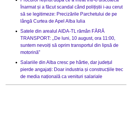
înarmat și a făcut scandal când polițiștii i-au cerut
să se legitimeze: Precizările Parchetului de pe
lângă Curtea de Apel Alba Iulia
Satele din arealul AIDA-TL rămân FĂRĂ
TRANSPORT: ,,De luni, 10 august, ora 11:00,
suntem nevoiți să oprim transportul din lipsă de
motorină”
Salariile din Alba cresc pe hârtie, dar județul
pierde angajați: Doar industria și construcțiile trec
de media națională ca venituri salariale