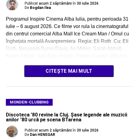
Publicat
acum 2 săptămâni
în
30 iulie 2026
De
Bogdan Ilea
Programul Inspire Cinema Alba Iulia, pentru perioada 31
iulie – 6 august 2026. Ce filme vor rula la cinematograful
din centrul comercial Alba Mall Ice Cream Man / Omul cu
înghețata mortală Avanpremiera Regia: Eli Roth Cu: Eli
Roth, Benjamin Byron Davis, Ari Millen, Sarah Abbott,
Karen Cliche Gen Film: Horror, Thriller Durată: 106 min
[…]
CITEȘTE MAI MULT
MONDEN-CLUBBING
Discoteca ’80 revine la Cluj. Șase legende ale muzicii
anilor ’80 urcă pe scena BTarena
Publicat
acum 2 săptămâni
în
30 iulie 2026
De
Dan HENEGAR