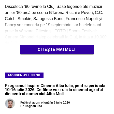
Discoteca ’80 revine la Cluj. Șase legende ale muzicii
anilor ’80 urcă pe scena BTarena Ricchi e Poveri, C.C.
Catch, Smokie, Saragossa Band, Francesco Napoli și
Fancy vor concerta pe 19 septembrie, iar biletele sunt
puse în vânzare. Citește și: FOTO | Sports Festival:
Cariera Simonei Halep celebrată la Cluj, în fața a 10.000
de […]
CITEȘTE MAI MULT
MONDEN-CLUBBING
Programul Inspire Cinema Alba Iulia, pentru perioada
10-16 iulie 2026. Ce filme vor rula la cinematograful
din centrul comercial Alba Mall
Publicat
acum o lună
în
9 iulie 2026
De
Bogdan Ilea