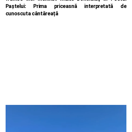
Paștelui: Prima priceasnă interpretată de
cunoscuta cântăreață