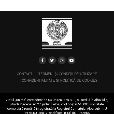
CONTACT
TERMENI ȘI CONDIȚII DE UTILIZARE
CONFIDENȚIALITATE ȘI POLITICĂ DE COOKIES
Ziarul „Unirea” este editat de SC Unirea Pres SRL, cu sediul în Alba Iulia,
strada Decebal nr. 27, județul Alba, cod poștal 510093, societate
comercială română înregistrată la Registrul Comerțului Alba sub nr. J
1991000336017, cod fiscal (CUI) RO 1756666