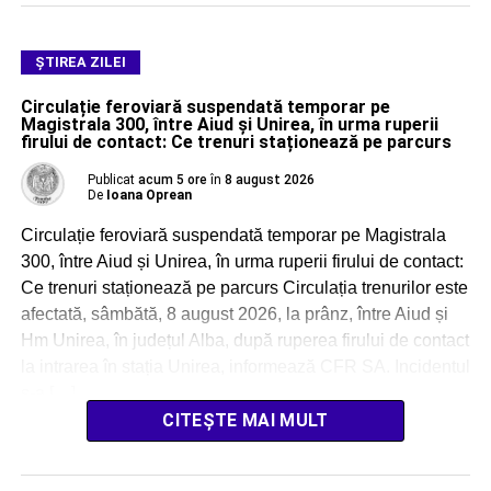
ŞTIREA ZILEI
Circulație feroviară suspendată temporar pe
Magistrala 300, între Aiud și Unirea, în urma ruperii
firului de contact: Ce trenuri staționează pe parcurs
Publicat
acum 5 ore
în
8 august 2026
De
Ioana Oprean
Circulație feroviară suspendată temporar pe Magistrala
300, între Aiud și Unirea, în urma ruperii firului de contact:
Ce trenuri staționează pe parcurs Circulația trenurilor este
afectată, sâmbătă, 8 august 2026, la prânz, între Aiud și
Hm Unirea, în județul Alba, după ruperea firului de contact
la intrarea în stația Unirea, informează CFR SA. Incidentul
s-a […]
CITEȘTE MAI MULT