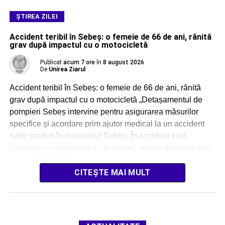
ŞTIREA ZILEI
Accident teribil în Sebeș: o femeie de 66 de ani, rănită
grav după impactul cu o motocicletă
Publicat
acum 7 ore
în
8 august 2026
De
Unirea Ziarul
Accident teribil în Sebeș: o femeie de 66 de ani, rănită
grav după impactul cu o motocicletă „Detașamentul de
pompieri Sebeș intervine pentru asigurarea măsurilor
specifice și acordare prim ajutor medical la un accident
rutier produs în municipiul Sebeș. În accident sunt
implicate o motocicletă și un pieton, acesta din urmă fiind
inconștient. Forțe alocate: […]
CITEȘTE MAI MULT