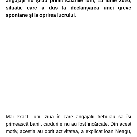
angajații nu și-au primit salariile luni, 15 iunie 2026,
situație care a dus la declanșarea unei greve
spontane și la oprirea lucrului.
Mai exact, luni, ziua în care angajații trebuiau să își
primească banii, cardurile nu au fost încărcate. Din acest
motiv, aceștia au oprit activitatea, a explicat Ioan Neagu,