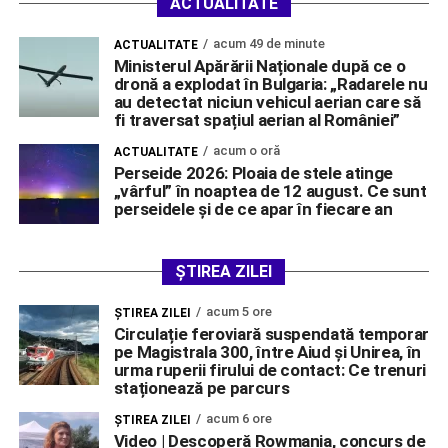
ACTUALITATE
acum 49 de minute
ACTUALITATE
Ministerul Apărării Naționale după ce o
dronă a explodat în Bulgaria: „Radarele nu
au detectat niciun vehicul aerian care să
fi traversat spațiul aerian al României”
acum o oră
ACTUALITATE
Perseide 2026: Ploaia de stele atinge
„vârful” în noaptea de 12 august. Ce sunt
perseidele și de ce apar în fiecare an
ȘTIREA ZILEI
acum 5 ore
ŞTIREA ZILEI
Circulație feroviară suspendată temporar
pe Magistrala 300, între Aiud și Unirea, în
urma ruperii firului de contact: Ce trenuri
staționează pe parcurs
acum 6 ore
ŞTIREA ZILEI
Video | Descoperă Rowmania, concurs de