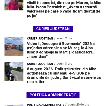
vâslit în canotci, din nou pe Mureș, la Alba
Iulia. Ivona Patzaichin: „Avem o resursă
valoroasă pe care o valorificăm destul de
puțin”
CURIER JUDEȚEAN
acum 2 ore
CURIER JUDEȚEAN
Video | „Descoperă Rowmania” 2026 a
(re)adus adrenalina pe Mureș, la Alba
Iulia: 9 echipaje la start și câștigători…
„incendiari”
acum 3 ore
CURIER JUDEȚEAN
8 august 2026 | Polițiștii rutieri din Alba
acționează cu sistemul e-SIGUR pe
drumurile din județ: Sunt vizate zonele cu
risc rutier
POLITICĂ ADMINISTRAȚIE
acum 20 de ore
POLITICĂ ADMINISTRAȚIE