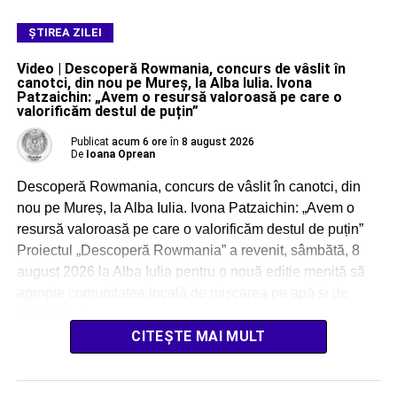
ŞTIREA ZILEI
Video | Descoperă Rowmania, concurs de vâslit în
canotci, din nou pe Mureș, la Alba Iulia. Ivona
Patzaichin: „Avem o resursă valoroasă pe care o
valorificăm destul de puțin”
Publicat
acum 6 ore
în
8 august 2026
De
Ioana Oprean
Descoperă Rowmania, concurs de vâslit în canotci, din
nou pe Mureș, la Alba Iulia. Ivona Patzaichin: „Avem o
resursă valoroasă pe care o valorificăm destul de puțin”
Proiectul „Descoperă Rowmania” a revenit, sâmbătă, 8
august 2026 la Alba Iulia pentru o nouă ediție menită să
apropie comunitatea locală de mișcarea pe apă și de
valorile […]
CITEȘTE MAI MULT