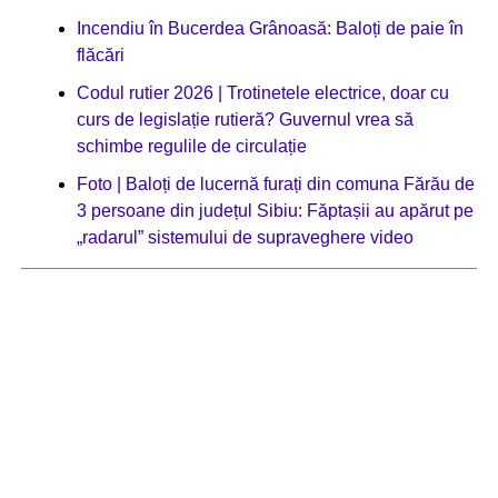
Incendiu în Bucerdea Grânoasă: Baloți de paie în
flăcări
Codul rutier 2026 | Trotinetele electrice, doar cu
curs de legislație rutieră? Guvernul vrea să
schimbe regulile de circulație
Foto | Baloți de lucernă furați din comuna Fărău de
3 persoane din județul Sibiu: Făptașii au apărut pe
„radarul” sistemului de supraveghere video