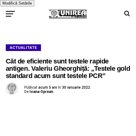
Modifică Setările
ACTUALITATE
Cât de eficiente sunt testele rapide
antigen. Valeriu Gheorghiță: „Testele gold
standard acum sunt testele PCR”
Publicat
acum 5 ani
în
30 ianuarie 2022
De
Ioana Oprean