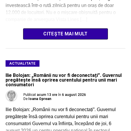
investească într-o rută zilnică pentru un oraș de doar
12.000 de locuitori. Nu e o mișcare obișnuită pentru o
companie de anvergura Vista Lines […]
CITEȘTE MAI MULT
ACTUALITATE
Ilie Bolojan: „Românii nu vor fi deconectați”. Guvernul
pregătește însă oprirea curentului pentru unii mari
consumatori
Publicat
acum 13 ore
în
6 august 2026
De
Ioana Oprean
Ilie Bolojan: „Românii nu vor fi deconectați”. Guvernul
pregătește însă oprirea curentului pentru unii mari
consumatori Guvernul va înființa, începând de joi, 6
august 2026 un centru operativ național în sectorul