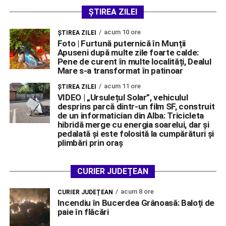
ȘTIREA ZILEI
acum 10 ore
ŞTIREA ZILEI
Foto | Furtună puternică în Munții
Apuseni după multe zile foarte calde:
Pene de curent în multe localități, Dealul
Mare s-a transformat în patinoar
acum 11 ore
ŞTIREA ZILEI
VIDEO | „Ursulețul Solar”, vehiculul
desprins parcă dintr-un film SF, construit
de un informatician din Alba: Tricicleta
hibridă merge cu energia soarelui, dar și
pedalată și este folosită la cumpărături și
plimbări prin oraș
CURIER JUDEȚEAN
acum 8 ore
CURIER JUDEȚEAN
Incendiu în Bucerdea Grânoasă: Baloți de
paie în flăcări