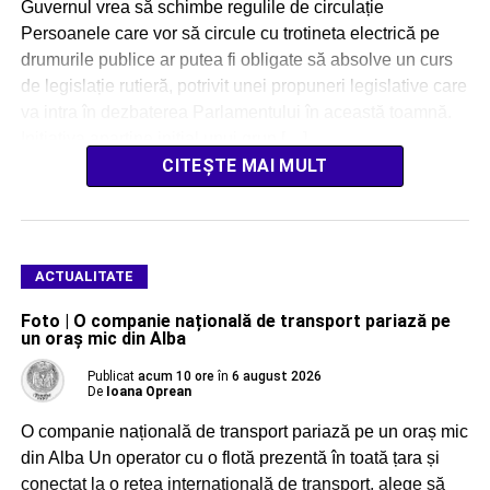
Guvernul vrea să schimbe regulile de circulație
Persoanele care vor să circule cu trotineta electrică pe
drumurile publice ar putea fi obligate să absolve un curs
de legislație rutieră, potrivit unei propuneri legislative care
va intra în dezbaterea Parlamentului în această toamnă.
Inițiativa aparține inițial unui grup […]
CITEȘTE MAI MULT
ACTUALITATE
Foto | O companie națională de transport pariază pe
un oraș mic din Alba
Publicat
acum 10 ore
în
6 august 2026
De
Ioana Oprean
O companie națională de transport pariază pe un oraș mic
din Alba Un operator cu o flotă prezentă în toată țara și
conectat la o rețea internațională de transport, alege să