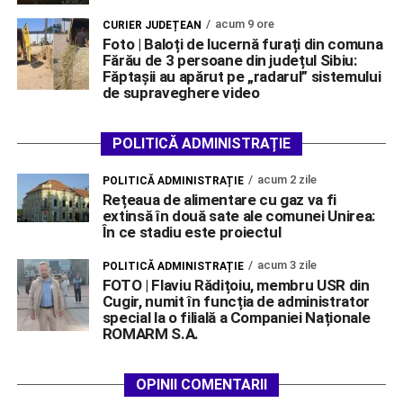
acum 9 ore
CURIER JUDEȚEAN
Foto | Baloți de lucernă furați din comuna
Fărău de 3 persoane din județul Sibiu:
Făptașii au apărut pe „radarul” sistemului
de supraveghere video
POLITICĂ ADMINISTRAȚIE
acum 2 zile
POLITICĂ ADMINISTRAȚIE
Rețeaua de alimentare cu gaz va fi
extinsă în două sate ale comunei Unirea:
În ce stadiu este proiectul
acum 3 zile
POLITICĂ ADMINISTRAȚIE
FOTO | Flaviu Rădițoiu, membru USR din
Cugir, numit în funcția de administrator
special la o filială a Companiei Naționale
ROMARM S.A.
OPINII COMENTARII