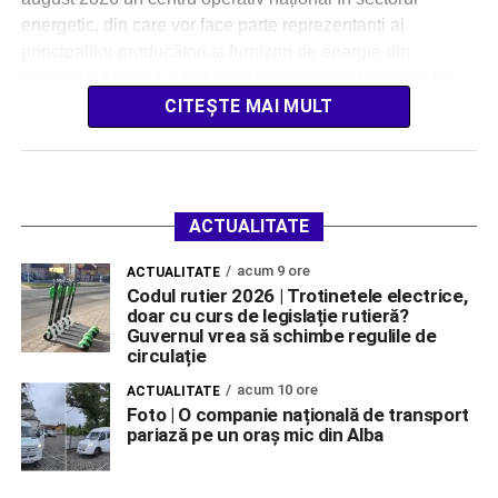
energetic, din care vor face parte reprezentanți ai
principalilor producători și furnizori de energie din
România. Anunțul a fost făcut de premierul interimar Ilie
[…]
CITEȘTE MAI MULT
ACTUALITATE
acum 9 ore
ACTUALITATE
Codul rutier 2026 | Trotinetele electrice,
doar cu curs de legislație rutieră?
Guvernul vrea să schimbe regulile de
circulație
acum 10 ore
ACTUALITATE
Foto | O companie națională de transport
pariază pe un oraș mic din Alba