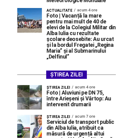
Meteorologice Mondiale
acum 4 ore
ACTUALITATE
Foto | Vacanță la mare
pentru mai mult de 40 de
elevi de la Colegiul Militar din
Alba Iulia cu rezultate
școlare deosebite: Au urcat
și la bordul Fregatei „Regina
Maria” și al Submarinului
„Delfinul”
ȘTIREA ZILEI
acum 4 ore
ŞTIREA ZILEI
Foto | Aluviuni pe DN 75,
între Arieșeni și Vârtop: Au
intervenit drumarii
acum 7 ore
ŞTIREA ZILEI
Serviciul de transport public
din Alba Iulia, atribuit ca
măsură de urgență altui