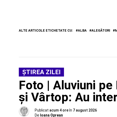
ALTE ARTICOLE ETICHETATE CU:
ALBA
ALEGĂTORI
ŞTIREA ZILEI
Foto | Aluviuni pe
și Vârtop: Au inte
Publicat
acum 4 ore
în
7 august 2026
De
Ioana Oprean