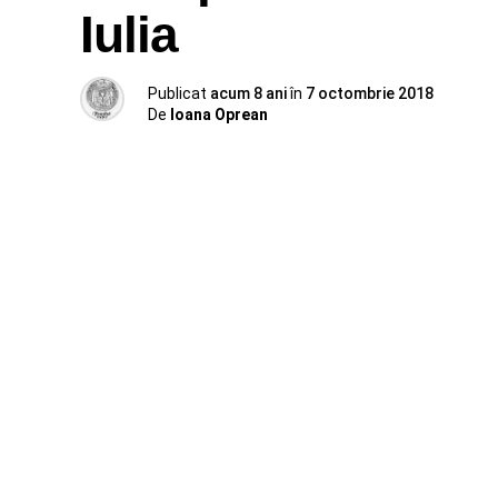
Iulia
Publicat
acum 8 ani
în
7 octombrie 2018
De
Ioana Oprean