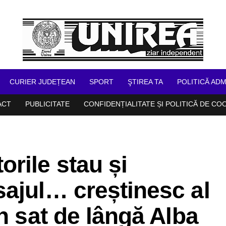
CURIER JUDEȚEAN
SPORT
ŞTIREA TA
POLITICĂ ADM
ACT
PUBLICITATE
CONFIDENȚIALITATE ȘI POLITICĂ DE CO
rile stau și
ajul… creștinesc al
n sat de lângă Alba