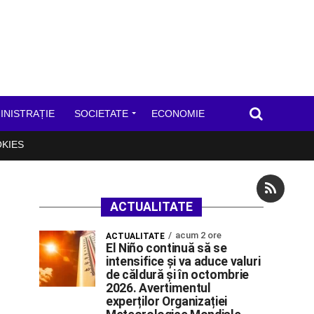
INISTRAȚIE
SOCIETATE
ECONOMIE
OKIES
ACTUALITATE
acum 2 ore
ACTUALITATE
El Niño continuă să se
intensifice și va aduce valuri
de căldură și în octombrie
2026. Avertimentul
experților Organizației