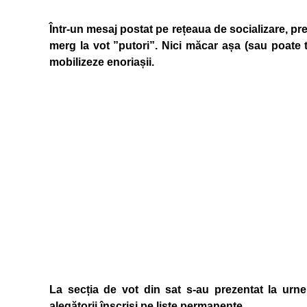
Într-un mesaj postat pe rețeaua de socializare, pre
merg la vot ”putori”. Nici măcar așa (sau poate 
mobilizeze enoriașii.
La secția de vot din sat s-au prezentat la urne
alegătorii înscriși pe liste permanente.