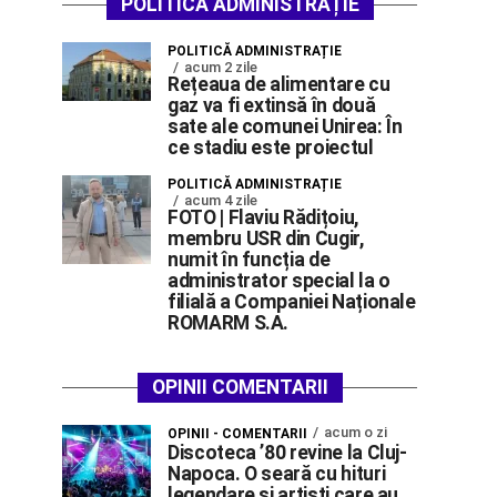
POLITICĂ ADMINISTRAȚIE
POLITICĂ ADMINISTRAȚIE
acum 2 zile
Rețeaua de alimentare cu
gaz va fi extinsă în două
sate ale comunei Unirea: În
ce stadiu este proiectul
POLITICĂ ADMINISTRAȚIE
acum 4 zile
FOTO | Flaviu Rădițoiu,
membru USR din Cugir,
numit în funcția de
administrator special la o
filială a Companiei Naționale
ROMARM S.A.
OPINII COMENTARII
acum o zi
OPINII - COMENTARII
Discoteca ’80 revine la Cluj-
Napoca. O seară cu hituri
legendare și artiști care au