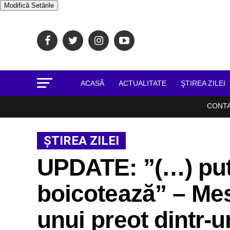
Modifică Setările
ACASĂ
ACTUALITATE
ŞTIREA ZILEI
CONT
ŞTIREA ZILEI
UPDATE: ”(…) puto
boicotează” – Mes
unui preot dintr-u