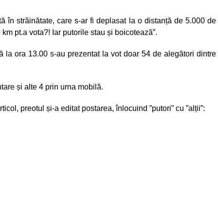
 în străinătate, care s-ar fi deplasat la o distanță de 5.000 de
km pt.a vota?! Iar putorile stau și boicotează”.
ă la ora 13.00 s-au prezentat la vot doar 54 de alegători dintre
tare și alte 4 prin urna mobilă.
icol, preotul și-a editat postarea, înlocuind ”putori” cu ”alții”: