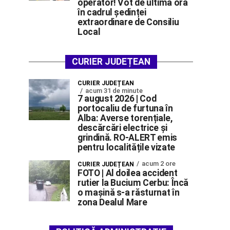
operator! Vot de ultimă oră
în cadrul ședinței
extraordinare de Consiliu
Local
CURIER JUDEȚEAN
CURIER JUDEȚEAN
acum 31 de minute
7 august 2026 | Cod
portocaliu de furtuna în
Alba: Averse torențiale,
descărcări electrice și
grindină. RO-ALERT emis
pentru localitățile vizate
acum 2 ore
CURIER JUDEȚEAN
FOTO | Al doilea accident
rutier la Bucium Cerbu: Încă
o mașină s-a răsturnat în
zona Dealul Mare