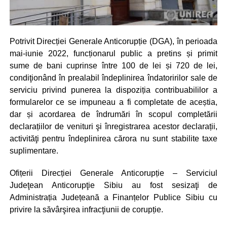
Potrivit Direcției Generale Anticorupție (DGA), în perioada
mai-iunie 2022, funcționarul public a pretins și primit
sume de bani cuprinse între 100 de lei și 720 de lei,
condiţionând în prealabil îndeplinirea îndatoririlor sale de
serviciu privind punerea la dispoziția contribuabililor a
formularelor ce se impuneau a fi completate de aceștia,
dar și acordarea de îndrumări în scopul completării
declarațiilor de venituri şi înregistrarea acestor declarații,
activităţi pentru îndeplinirea cărora nu sunt stabilite taxe
suplimentare.
Ofițerii Direcției Generale Anticorupție – Serviciul
Judeţean Anticorupţie Sibiu au fost sesizaţi de
Administrația Județeană a Finanțelor Publice Sibiu cu
privire la săvârşirea infracţiunii de corupție.