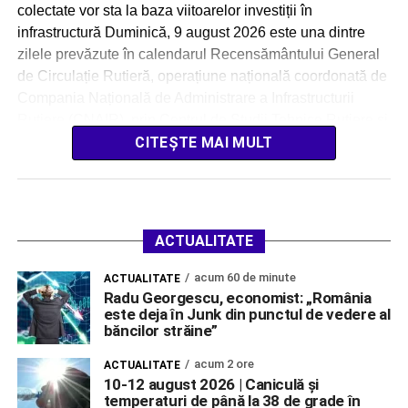
colectate vor sta la baza viitoarelor investiții în
infrastructură Duminică, 9 august 2026 este una dintre
zilele prevăzute în calendarul Recensământului General
de Circulație Rutieră, operațiune națională coordonată de
Compania Națională de Administrare a Infrastructurii
Rutiere (CNAIR), prin Centrul de Studii Tehnice Rutiere și
Informatică (CESTRIN). Acțiunea […]
CITEȘTE MAI MULT
ACTUALITATE
acum 60 de minute
ACTUALITATE
Radu Georgescu, economist: „România
este deja în Junk din punctul de vedere al
băncilor străine”
acum 2 ore
ACTUALITATE
10-12 august 2026 | Caniculă și
temperaturi de până la 38 de grade în