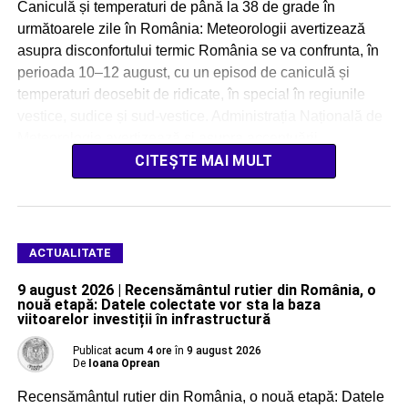
Caniculă și temperaturi de până la 38 de grade în
următoarele zile în România: Meteorologii avertizează
asupra disconfortului termic România se va confrunta, în
perioada 10–12 august, cu un episod de caniculă și
temperaturi deosebit de ridicate, în special în regiunile
vestice, sudice și sud-vestice. Administrația Națională de
Meteorologie avertizează și asupra accentuării
disconfortului termic, […]
CITEȘTE MAI MULT
ACTUALITATE
9 august 2026 | Recensământul rutier din România, o
nouă etapă: Datele colectate vor sta la baza
viitoarelor investiții în infrastructură
Publicat
acum 4 ore
în
9 august 2026
De
Ioana Oprean
Recensământul rutier din România, o nouă etapă: Datele