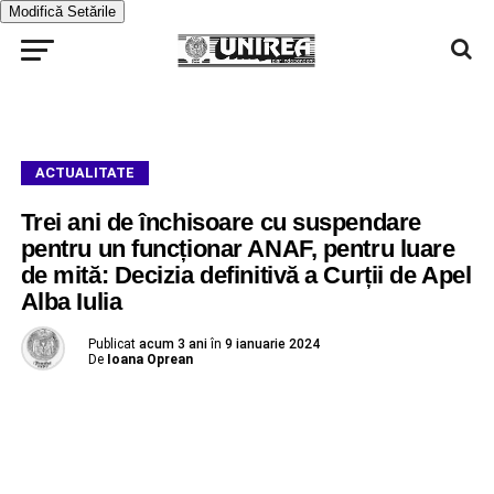
Modifică Setările
ACTUALITATE
Trei ani de închisoare cu suspendare
pentru un funcționar ANAF, pentru luare
de mită: Decizia definitivă a Curții de Apel
Alba Iulia
Publicat
acum 3 ani
în
9 ianuarie 2024
De
Ioana Oprean