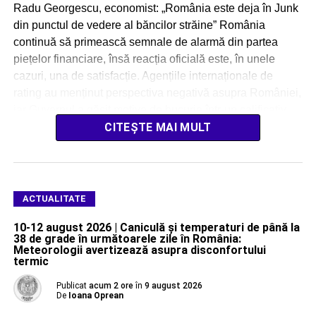
Radu Georgescu, economist: „România este deja în Junk
din punctul de vedere al băncilor străine” România
continuă să primească semnale de alarmă din partea
piețelor financiare, însă reacția oficială este, în unele
cazuri, una de satisfacție. Agențiile internaționale de
rating au menținut perspectiva negativă asupra României,
iar Guvernul a găsit motive de bucurie într-un calificativ
[…]
CITEȘTE MAI MULT
ACTUALITATE
10-12 august 2026 | Caniculă și temperaturi de până la
38 de grade în următoarele zile în România:
Meteorologii avertizează asupra disconfortului
termic
Publicat
acum 2 ore
în
9 august 2026
De
Ioana Oprean