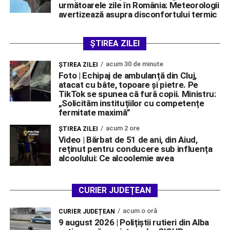
următoarele zile în România: Meteorologii
avertizează asupra disconfortului termic
ȘTIREA ZILEI
acum 30 de minute
ŞTIREA ZILEI
Foto | Echipaj de ambulanță din Cluj,
atacat cu bâte, topoare și pietre. Pe
TikTok se spunea că fură copii. Ministru:
„Solicităm instituțiilor cu competențe
fermitate maximă”
acum 2 ore
ŞTIREA ZILEI
Video | Bărbat de 51 de ani, din Aiud,
reținut pentru conducere sub influența
alcoolului: Ce alcoolemie avea
CURIER JUDEȚEAN
acum o oră
CURIER JUDEȚEAN
9 august 2026 | Polițiștii rutieri din Alba