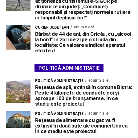
acționează cu sistemul e-SIGUR pe
drumurile din județ: „Conduceți
responsabil și respectați normele rutiere
în timpul deplasărilor!”
acum o oră
CURIER JUDEȚEAN
Bărbat de 44 de ani, din Cricău, cu „alcool
la bord” în zori de zi pe o stradă din
localitate: Ce valoare a indicat aparatul
etilotest
POLITICĂ ADMINISTRAȚIE
acum 2 zile
POLITICĂ ADMINISTRAȚIE
Rețeaua de apă, extinsă în comuna Bistra:
Peste 4 kilometri de conducte noi și
aproape 100 de branșamente. În ce
stadiu este proiectul
acum 4 zile
POLITICĂ ADMINISTRAȚIE
Rețeaua de alimentare cu gaz va fi
extinsă în două sate ale comunei Unirea:
În ce stadiu este proiectul