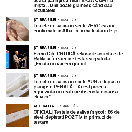
acuză părinții că TESTEAZĂ COPIII la
mișto. „Unii poate glumesc când dau
rezultatele”
acum 5 ani
ŞTIREA ZILEI
Testele de salivă în școli: ZERO cazuri
confirmate în Alba, în urma testării de joi
acum 5 ani
ŞTIREA ZILEI
Florin Cîțu CRITICĂ relaxările anunțate de
Rafila și nu susține testarea gratuită:
„Există un vaccin gratuit”
acum 5 ani
ŞTIREA ZILEI
Testele de salivă în școli: AUR a depus o
plângere PENALĂ. „Acest proces
reprezintă un real risc de contaminare a
elevilor”
acum 5 ani
ACTUALITATE
OFICIAL| Testele de salivă în școli: 86 de
elevi, depistați POZITIV în prima zi de
testare