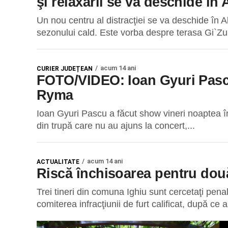
şi relaxării se va deschide în A
Un nou centru al distracţiei se va deschide în A
sezonului cald. Este vorba despre terasa Gi`Z
acum 14 ani
CURIER JUDEȚEAN
FOTO/VIDEO: Ioan Gyuri Pascu
Ryma
Ioan Gyuri Pascu a făcut show vineri noaptea în
din trupă care nu au ajuns la concert,...
acum 14 ani
ACTUALITATE
Riscă închisoarea pentru două
Trei tineri din comuna Ighiu sunt cercetaţi penal
comiterea infracţiunii de furt calificat, după ce a