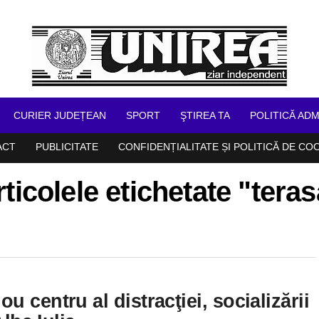
CURIER JUDEȚEAN
SPORT
ŞTIREA TA
POLITICĂ ADM
ACT
PUBLICITATE
CONFIDENȚIALITATE ȘI POLITICĂ DE CO
ticolele etichetate "tera
 centru al distracţiei, socializării