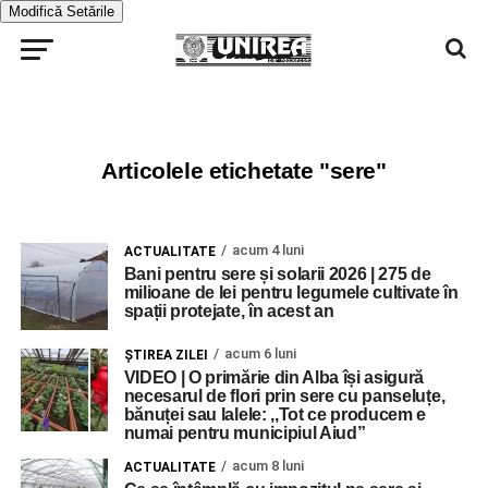
Modifică Setările
Articolele etichetate "sere"
acum 4 luni
ACTUALITATE
Bani pentru sere și solarii 2026 | 275 de
milioane de lei pentru legumele cultivate în
spații protejate, în acest an
acum 6 luni
ŞTIREA ZILEI
VIDEO | O primărie din Alba își asigură
necesarul de flori prin sere cu panseluțe,
bănuței sau lalele: ,,Tot ce producem e
numai pentru municipiul Aiud”
acum 8 luni
ACTUALITATE