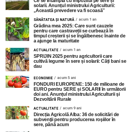
Ce se întâmplă cu impozitul pe sere și
solarii. Anunțul ministrului Agriculturii:
,,Această prevedere va fi scoasă”
acum 1 an
SĂNĂTATEA ȘI NATURĂ
Grădina mea 2025: Care sunt cauzele
pentru care castraveții se curbează în
timpul creșterii și se îngălbenesc înainte de
a ajunge la maturitate
acum 1 an
ACTUALITATE
SPRIJIN 2025 pentru agricultorii care
cultivă legume în sere și solarii: Câți bani se
dau
acum 5 ani
ECONOMIE
FONDURI EUROPENE: 150 de milioane de
EURO pentru SERE și SOLARII în următorii
doi ani. Anunțul ministrului Agriculturii şi
Dezvoltării Rurale
acum 9 ani
ACTUALITATE
Direcția Agricolă Alba: 36 de solicitări de
subvenţii pentru producerea roşiilor în
sere, până acum