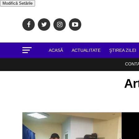
Modifică Setările
ACASĂ
ACTUALITATE
ŞTIREA ZILEI
CONT
Ar