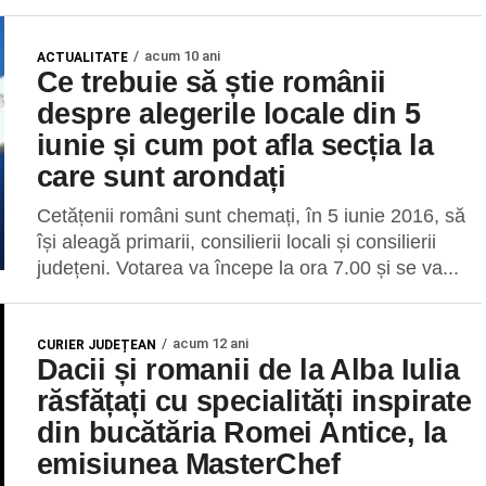
acum 10 ani
ACTUALITATE
Ce trebuie să știe românii
despre alegerile locale din 5
iunie și cum pot afla secția la
care sunt arondați
Cetățenii români sunt chemați, în 5 iunie 2016, să
își aleagă primarii, consilierii locali și consilierii
județeni. Votarea va începe la ora 7.00 și se va...
acum 12 ani
CURIER JUDEȚEAN
Dacii și romanii de la Alba Iulia
răsfățați cu specialități inspirate
din bucătăria Romei Antice, la
emisiunea MasterChef