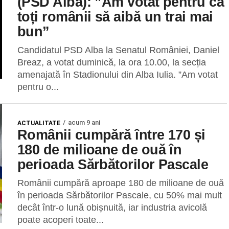
(PSD Alba): ”Am votat pentru ca
toți românii să aibă un trai mai
bun”
Candidatul PSD Alba la Senatul României, Daniel
Breaz, a votat duminică, la ora 10.00, la secția
amenajată în Stadionului din Alba Iulia. ”Am votat
pentru o...
acum 9 ani
ACTUALITATE
Românii cumpără între 170 și
180 de milioane de ouă în
perioada Sărbătorilor Pascale
Românii cumpără aproape 180 de milioane de ouă
în perioada Sărbătorilor Pascale, cu 50% mai mult
decât într-o lună obișnuită, iar industria avicolă
poate acoperi toate...