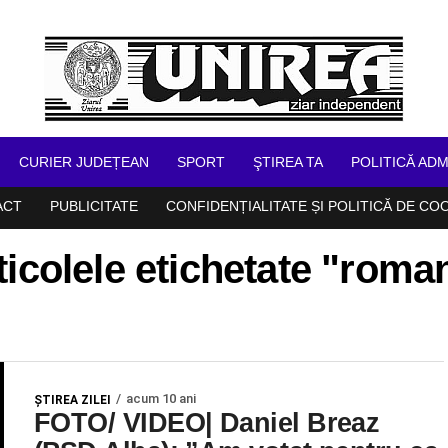
CURIER JUDEȚEAN
SPORT
ŞTIREA TA
POLITICĂ ADM
ACT
PUBLICITATE
CONFIDENȚIALITATE ȘI POLITICĂ DE CO
ticolele etichetate "roman
acum 10 ani
ŞTIREA ZILEI
FOTO/ VIDEO| Daniel Breaz