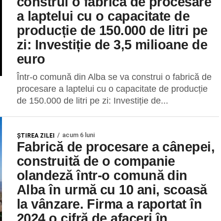
construi o fabrică de procesare
a laptelui cu o capacitate de
producție de 150.000 de litri pe
zi: Investiție de 3,5 milioane de
euro
Într-o comună din Alba se va construi o fabrică de
procesare a laptelui cu o capacitate de producție
de 150.000 de litri pe zi: Investiție de...
acum 6 luni
ŞTIREA ZILEI
Fabrică de procesare a cânepei,
construită de o companie
olandeză într-o comună din
Alba în urmă cu 10 ani, scoasă
la vânzare. Firma a raportat în
2024 o cifră de afaceri în