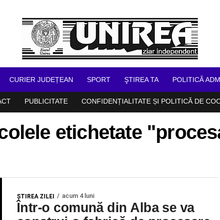
CURIER JUDEȚEAN
SPORT
ŞTIREA TA
POLITICĂ ADM
ACT
PUBLICITATE
CONFIDENȚIALITATE ȘI POLITICĂ DE CO
icolele etichetate "proces
acum 4 luni
ŞTIREA ZILEI
Într-o comună din Alba se va