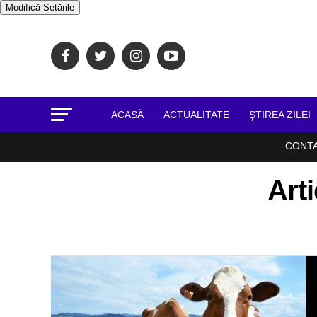
Modifică Setările
ACASĂ
ACTUALITATE
ŞTIREA ZILEI
CONT
Art