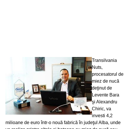
Transilvania
Nuts,
procesatorul de
miez de nucă
deţinut de
Levente Bara
şi Alexandru
Chiric, va
investi 4,2
milioane de euro într-o nouă fabrică în judeţul Alba, unde