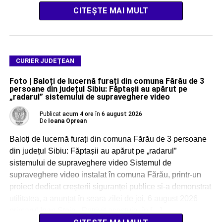
CITEȘTE MAI MULT
CURIER JUDEȚEAN
Foto | Baloți de lucernă furați din comuna Fărău de 3
persoane din județul Sibiu: Făptașii au apărut pe
„radarul” sistemului de supraveghere video
Publicat
acum 4 ore
în
6 august 2026
De
Ioana Oprean
Baloți de lucernă furați din comuna Fărău de 3 persoane
din județul Sibiu: Făptașii au apărut pe „radarul”
sistemului de supraveghere video Sistemul de
supraveghere video instalat în comuna Fărău, printr-un
proiect dedicat creșterii siguranței publice si-a demonstrat
utilitatea, a anunțat în seara zilei de joi, 6 august 2026
primarul Ioan Stoia. Potrivit acestuia, în […]