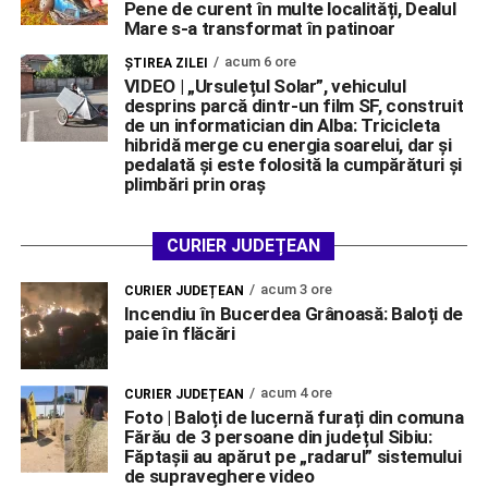
Pene de curent în multe localități, Dealul
Mare s-a transformat în patinoar
acum 6 ore
ŞTIREA ZILEI
VIDEO | „Ursulețul Solar”, vehiculul
desprins parcă dintr-un film SF, construit
de un informatician din Alba: Tricicleta
hibridă merge cu energia soarelui, dar și
pedalată și este folosită la cumpărături și
plimbări prin oraș
CURIER JUDEȚEAN
acum 3 ore
CURIER JUDEȚEAN
Incendiu în Bucerdea Grânoasă: Baloți de
paie în flăcări
acum 4 ore
CURIER JUDEȚEAN
Foto | Baloți de lucernă furați din comuna
Fărău de 3 persoane din județul Sibiu:
Făptașii au apărut pe „radarul” sistemului
de supraveghere video