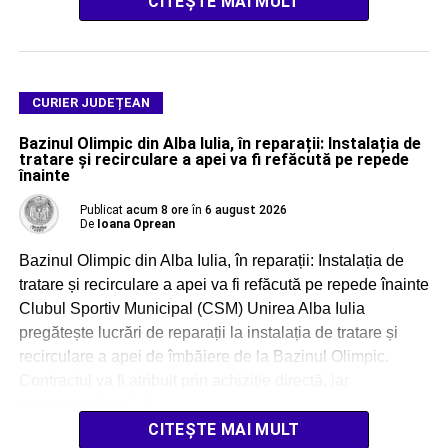
CITEȘTE MAI MULT
CURIER JUDEȚEAN
Bazinul Olimpic din Alba Iulia, în reparații: Instalația de
tratare și recirculare a apei va fi refăcută pe repede
înainte
Publicat
acum 8 ore
în
6 august 2026
De
Ioana Oprean
Bazinul Olimpic din Alba Iulia, în reparații: Instalația de
tratare și recirculare a apei va fi refăcută pe repede înainte
Clubul Sportiv Municipal (CSM) Unirea Alba Iulia
pregătește lucrări de reparații la instalația de tratare și
recirculare a apei de îmbăiere de la Bazinul Olimpic.
Contractul va fi atribuit prin achiziție directă, iar
executantul va […]
CITEȘTE MAI MULT