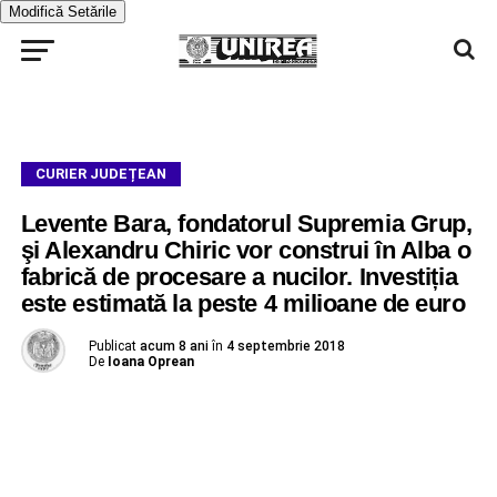
Modifică Setările
CURIER JUDEȚEAN
Levente Bara, fondatorul Supremia Grup,
şi Alexandru Chiric vor construi în Alba o
fabrică de procesare a nucilor. Investiția
este estimată la peste 4 milioane de euro
Publicat
acum 8 ani
în
4 septembrie 2018
De
Ioana Oprean