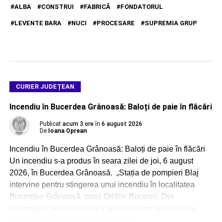
ALBA
CONSTRUI
FABRICĂ
FONDATORUL
LEVENTE BARA
NUCI
PROCESARE
SUPREMIA GRUP
CURIER JUDEȚEAN
Incendiu în Bucerdea Grânoasă: Baloți de paie în flăcări
Publicat
acum 3 ore
în
6 august 2026
De
Ioana Oprean
Incendiu în Bucerdea Grânoasă: Baloți de paie în flăcări
Un incendiu s-a produs în seara zilei de joi, 6 august
2026, în Bucerdea Grânoasă. „Stația de pompieri Blaj
intervine pentru stingerea unui incendiu în localitatea
Bucerdea Grânoasă, zona Odăile Bucerzii. Din
informațiile preliminare ar fi vorba despre un incendiu
izbucnit la baloți de paie. Forțe […]