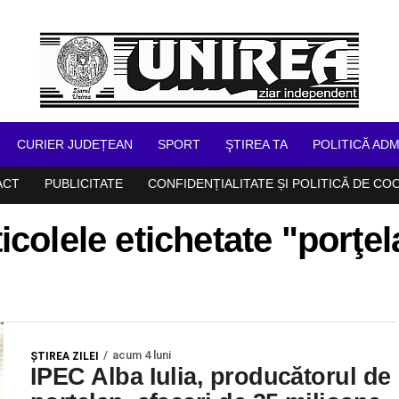
CURIER JUDEȚEAN
SPORT
ŞTIREA TA
POLITICĂ ADM
ACT
PUBLICITATE
CONFIDENȚIALITATE ȘI POLITICĂ DE CO
icolele etichetate "porţe
acum 4 luni
ŞTIREA ZILEI
IPEC Alba Iulia, producătorul de