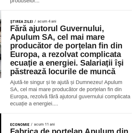
produselor...
acum 4 ani
ŞTIREA ZILEI
Fără ajutorul Guvernului,
Apulum SA, cel mai mare
producător de porțelan fin din
Europa, a rezolvat complicata
ecuație a energiei. Salariații își
păstrează locurile de muncă
Ajută-te singur și te ajută și Dumnezeu! Apulum
SA, cel mai mare producător de porțelan fin din
Europa, rezolvă fără ajutorul guvernului complicata
ecuație a energiei....
acum 11 ani
ECONOMIE
Fabrica de porțelan Apulum din