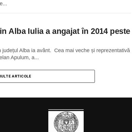
e...
n Alba Iulia a angajat în 2014 peste
 din județul Alba ia avânt. Cea mai veche și reprezentativă
elan Apulum, a...
MULTE ARTICOLE