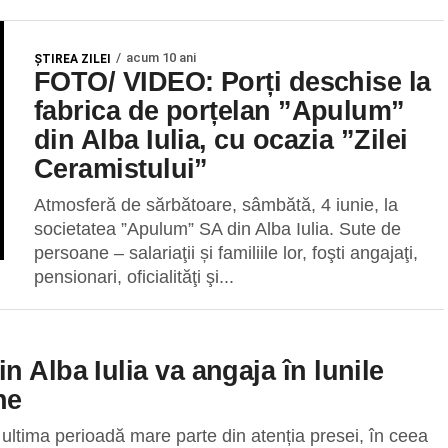
acum 10 ani
ŞTIREA ZILEI
FOTO/ VIDEO: Porți deschise la
fabrica de porțelan ”Apulum”
din Alba Iulia, cu ocazia ”Zilei
Ceramistului”
Atmosferă de sărbătoare, sâmbătă, 4 iunie, la
societatea ”Apulum” SA din Alba Iulia. Sute de
persoane – salariaţii și familiile lor, foşti angajaţi,
pensionari, oficialităţi şi...
 Alba Iulia va angaja în lunile
ne
 ultima perioadă mare parte din atenția presei, în ceea