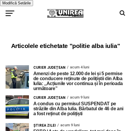
Modifică Setările
Articolele etichetate "politie alba iulia"
acum 4 luni
CURIER JUDEȚEAN
Amenzi de peste 12.000 de lei și 5 permise
de conducere reținute de polițiștii din Alba
Iulia: ,,Acțiunile vor continua și în perioada
următoare”
acum 9 luni
CURIER JUDEȚEAN
A condus cu permisul SUSPENDAT pe
străzile din Alba Iulia. Bărbatul de 46 de ani
a fost reținut de polițiști
acum 9 luni
ŞTIREA ZILEI