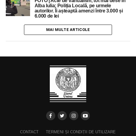
FOTO | Acte de vandalism, tot mai dese în
Alba Iulia: Poliția Locală, pe urmele
autorilor. Îi așteaptă amenzi între 3.000 și
6.000 de lei
MAI MULTE ARTICOLE
CONTACT
TERMENI ȘI CONDIȚII DE UTILIZARE