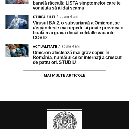
banală răceală: LISTA simptomelor care te
vor ajuta să îți dai seama
acum 4 ani
ŞTIREA ZILEI
Virusul BA.2, o subvariantă a Omicron, se
răspândește mai repede și poate provoca o
boală mai gravă decât celelalte variante
COVID
acum 4 ani
ACTUALITATE
Omicron afectează mai grav copiii: În
România, numărul celor internați a crescut
de patru ori. STUDIU
MAI MULTE ARTICOLE