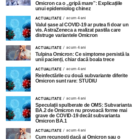
Omicron ca o „gripă mare”: Explicațiile
unui epidemiolog chinez
acum 4 ani
ACTUALITATE
Valul șase al COVID-19 ar putea fi doar un
vis. AstraZeneca a realizat pastila care
distruge variantele Omicron
acum 4 ani
ACTUALITATE
Tulpina Omicron: Ce simptome persistă la
unii pacienți, chiar dacă boala trece
acum 4 ani
ACTUALITATE
Reinfectările cu două subvariante diferite
Omicron sunt rare: STUDIU
acum 4 ani
ACTUALITATE
Speculații spulberate de OMS: Subvarianta
BA.2 de Omicron nu provoacă forme mai
grave de COVID-19 decât subvarianta
Omicron BA.1
acum 4 ani
ACTUALITATE
Cum recunoști dacă ai Omicron sau o