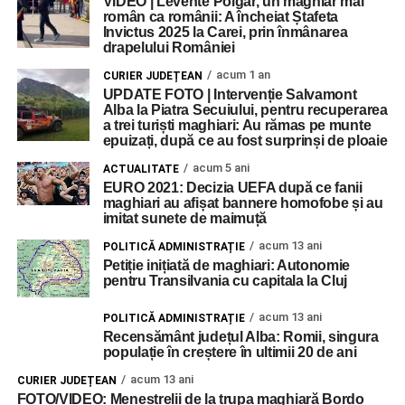
VIDEO | Levente Polgar, un maghiar mai
român ca românii: A încheiat Ștafeta
Invictus 2025 la Carei, prin înmânarea
drapelului României
acum 1 an
CURIER JUDEȚEAN
UPDATE FOTO | Intervenție Salvamont
Alba la Piatra Secuiului, pentru recuperarea
a trei turiști maghiari: Au rămas pe munte
epuizați, după ce au fost surprinși de ploaie
acum 5 ani
ACTUALITATE
EURO 2021: Decizia UEFA după ce fanii
maghiari au afișat bannere homofobe și au
imitat sunete de maimuță
acum 13 ani
POLITICĂ ADMINISTRAȚIE
Petiție inițiată de maghiari: Autonomie
pentru Transilvania cu capitala la Cluj
acum 13 ani
POLITICĂ ADMINISTRAȚIE
Recensământ județul Alba: Romii, singura
populație în creștere în ultimii 20 de ani
acum 13 ani
CURIER JUDEȚEAN
FOTO/VIDEO: Menestrelii de la trupa maghiară Bordo