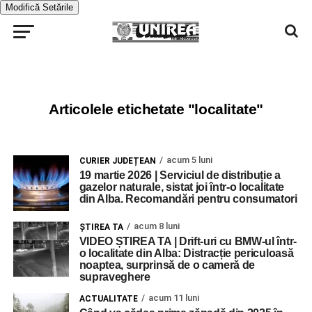
Modifică Setările
Articolele etichetate "localitate"
acum 5 luni
CURIER JUDEȚEAN
19 martie 2026 | Serviciul de distribuție a
gazelor naturale, sistat joi într-o localitate
din Alba. Recomandări pentru consumatori
acum 8 luni
ŞTIREA TA
VIDEO ȘTIREA TA | Drift-uri cu BMW-ul într-
o localitate din Alba: Distracție periculoasă
noaptea, surprinsă de o cameră de
supraveghere
acum 11 luni
ACTUALITATE