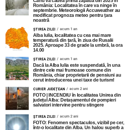
Când va cădea prima zăpadă din 2025 în
România: Localitatea în care va ninge în
septembrie. Meteorologii Accuweather au
modificat prognoza meteo pentru țara
noastră
acum 1 an
ŞTIREA ZILEI
Alba Iulia, localitatea cu cea mai mare
temperatură din țară, în ziua de Rusalii
2025. Aproape 33 de grade la umbră, la ora
14.00
acum 1 an
ŞTIREA ZILEI
Dacă la Alba Iulia este suspendată, în una
dintre cele mai frumoase comune din
România, chiar proprietarii de pensiuni au
cerut introducerea unei taxe de turism!
acum 2 ani
CURIER JUDEȚEAN
FOTO | INCENDIU în localitatea Unirea din
județul Alba: Detașamentul de pompieri
salvatori intervine pentru stingere
acum 2 ani
ŞTIREA ZILEI
FOTO: Fenomen spectaculos, vizibil pe cer,
într-o localitate din Alba. Un halou superb a