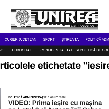
CURIER JUDEȚEAN
SPORT
ŞTIREA TA
POLITICĂ ADM
ACT
PUBLICITATE
CONFIDENȚIALITATE ȘI POLITICĂ DE CO
rticolele etichetate "iesir
acum 9 ani
POLITICĂ ADMINISTRAȚIE
VIDEO: Prima ieșire cu mașina