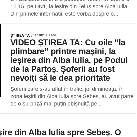
15.15, pe DN1, la ieșire din Teiuș spre Alba Iulia.
Din primele informații, este vorba despre o...
acum 10 ani
ŞTIREA TA
VIDEO ȘTIREA TA: Cu oile ”la
plimbare” printre mașini, la
ieșirea din Alba Iulia, pe Podul
de la Partoș. Șoferii au fost
nevoiți să le dea prioritate
Șoferii care s-au aflat în trafic, joi dimineața, în
zona ieșirii din Alba Iulia spre Sebeș, au avut parte
de o surpriză mai puțin obișnuită pe...
ire din Alba Iulia spre Sebeș. O