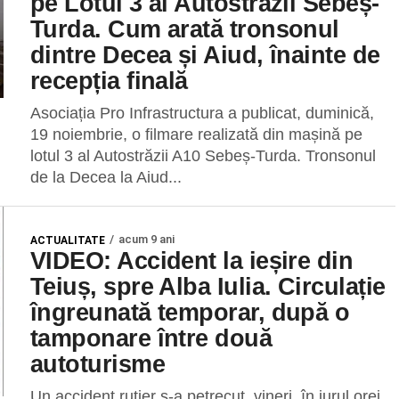
pe Lotul 3 al Autostrăzii Sebeș-
Turda. Cum arată tronsonul
dintre Decea și Aiud, înainte de
recepția finală
Asociația Pro Infrastructura a publicat, duminică,
19 noiembrie, o filmare realizată din mașină pe
lotul 3 al Autostrăzii A10 Sebeș-Turda. Tronsonul
de la Decea la Aiud...
acum 9 ani
ACTUALITATE
VIDEO: Accident la ieșire din
Teiuș, spre Alba Iulia. Circulație
îngreunată temporar, după o
tamponare între două
autoturisme
Un accident rutier s-a petrecut, vineri, în jurul orei