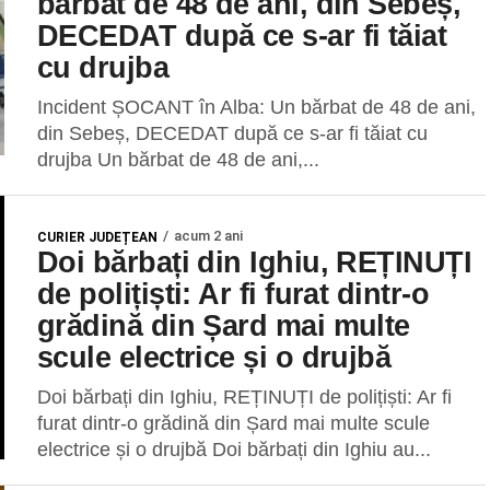
bărbat de 48 de ani, din Sebeș,
DECEDAT după ce s-ar fi tăiat
cu drujba
Incident ȘOCANT în Alba: Un bărbat de 48 de ani,
din Sebeș, DECEDAT după ce s-ar fi tăiat cu
drujba Un bărbat de 48 de ani,...
acum 2 ani
CURIER JUDEȚEAN
Doi bărbați din Ighiu, REȚINUȚI
de polițiști: Ar fi furat dintr-o
grădină din Șard mai multe
scule electrice și o drujbă
Doi bărbați din Ighiu, REȚINUȚI de polițiști: Ar fi
furat dintr-o grădină din Șard mai multe scule
electrice și o drujbă Doi bărbați din Ighiu au...