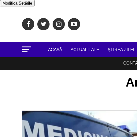
Modifică Setările
ACASĂ
ACTUALITATE
ŞTIREA ZILEI
CONT
Ar