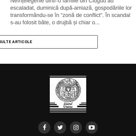
Neînțelegerile dintr-o familie din Ciugud au
escaladat, duminică după-amiază, gospodăriile lor
transformându-se în ”zonă de conflict”. În scandal
s-au folosit bâte, o drujbă și chiar o...
MULTE ARTICOLE