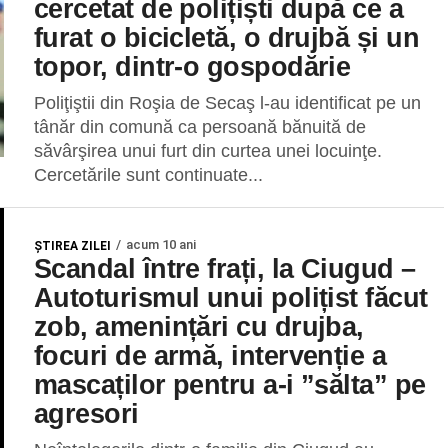
cercetat de polițiști după ce a
furat o bicicletă, o drujbă și un
topor, dintr-o gospodărie
Poliţiştii din Roşia de Secaş l-au identificat pe un
tânăr din comună ca persoană bănuită de
săvârşirea unui furt din curtea unei locuinţe.
Cercetările sunt continuate...
acum 10 ani
ŞTIREA ZILEI
Scandal între frați, la Ciugud –
Autoturismul unui polițist făcut
zob, amenințări cu drujba,
focuri de armă, intervenție a
mascaților pentru a-i ”sălta” pe
agresori