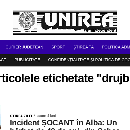
CURIER JUDEȚEAN
SPORT
ŞTIREA TA
POLITICĂ ADM
ACT
PUBLICITATE
CONFIDENȚIALITATE ȘI POLITICĂ DE CO
ticolele etichetate "druj
acum 4 luni
ŞTIREA ZILEI
Incident ȘOCANT în Alba: Un