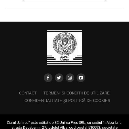
CONTACT
TERMENI ȘI CONDIȚII DE UTILIZARE
CONFIDENȚIALITATE ȘI POLITICĂ DE COOKIES
Ziarul „Unirea” este editat de SC Unirea Pres SRL, cu sediul în Alba Iulia,
strada Decebal nr. 27, județul Alba, cod poștal 510093, societate