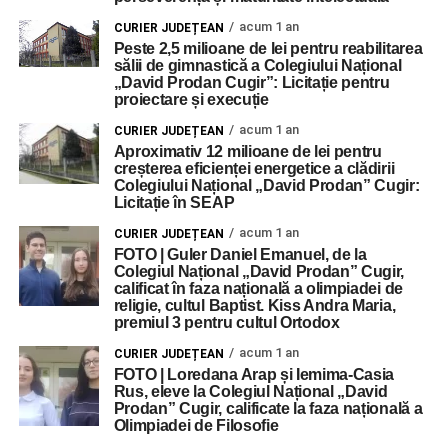
acum 1 an
CURIER JUDEȚEAN
Peste 2,5 milioane de lei pentru reabilitarea
sălii de gimnastică a Colegiului Național
„David Prodan Cugir”: Licitație pentru
proiectare și execuție
acum 1 an
CURIER JUDEȚEAN
Aproximativ 12 milioane de lei pentru
creșterea eficienței energetice a clădirii
Colegiului Național „David Prodan” Cugir:
Licitație în SEAP
acum 1 an
CURIER JUDEȚEAN
FOTO | Guler Daniel Emanuel, de la
Colegiul Național „David Prodan” Cugir,
calificat în faza națională a olimpiadei de
religie, cultul Baptist. Kiss Andra Maria,
premiul 3 pentru cultul Ortodox
acum 1 an
CURIER JUDEȚEAN
FOTO | Loredana Arap și Iemima-Casia
Rus, eleve la Colegiul Național „David
Prodan” Cugir, calificate la faza națională a
Olimpiadei de Filosofie