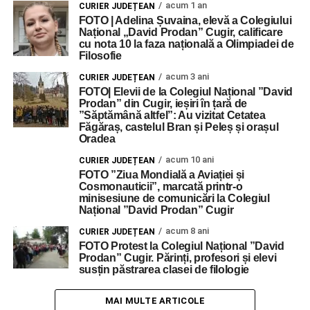
acum 1 an
CURIER JUDEȚEAN
FOTO | Adelina Șuvaina, elevă a Colegiului
Național „David Prodan” Cugir, calificare
cu nota 10 la faza națională a Olimpiadei de
Filosofie
acum 3 ani
CURIER JUDEȚEAN
FOTO| Elevii de la Colegiul Național ”David
Prodan” din Cugir, ieșiri în țară de
”Săptămână altfel”: Au vizitat Cetatea
Făgăraș, castelul Bran și Peleș și orașul
Oradea
acum 10 ani
CURIER JUDEȚEAN
FOTO ”Ziua Mondială a Aviației și
Cosmonauticii”, marcată printr-o
minisesiune de comunicări la Colegiul
Național ”David Prodan” Cugir
acum 8 ani
CURIER JUDEȚEAN
FOTO Protest la Colegiul Național ”David
Prodan” Cugir. Părinți, profesori și elevi
susțin păstrarea clasei de filologie
MAI MULTE ARTICOLE