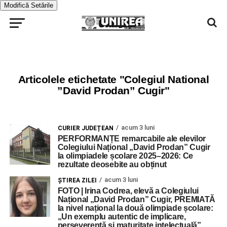
Modifică Setările
Articolele etichetate "Colegiul National
”David Prodan” Cugir"
acum 3 luni
CURIER JUDEȚEAN
PERFORMANȚE remarcabile ale elevilor
Colegiului Național „David Prodan” Cugir
la olimpiadele școlare 2025–2026: Ce
rezultate deosebite au obținut
acum 3 luni
ŞTIREA ZILEI
FOTO | Irina Codrea, elevă a Colegiului
Național „David Prodan” Cugir, PREMIATĂ
la nivel național la două olimpiade școlare:
„Un exemplu autentic de implicare,
perseverență și maturitate intelectuală”