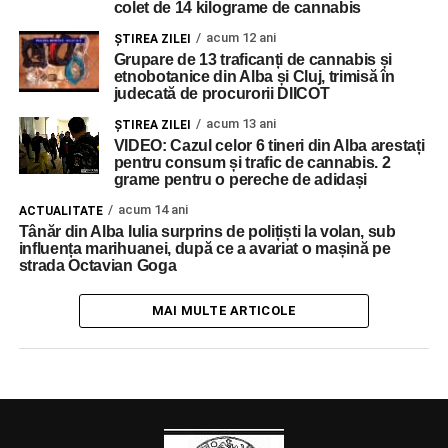
colet de 14 kilograme de cannabis
acum 12 ani
ŞTIREA ZILEI
Grupare de 13 traficanți de cannabis și
etnobotanice din Alba și Cluj, trimisă în
judecată de procurorii DIICOT
acum 13 ani
ŞTIREA ZILEI
VIDEO: Cazul celor 6 tineri din Alba arestați
pentru consum și trafic de cannabis. 2
grame pentru o pereche de adidași
acum 14 ani
ACTUALITATE
Tânăr din Alba Iulia surprins de polițiști la volan, sub
influența marihuanei, după ce a avariat o mașină pe
strada Octavian Goga
MAI MULTE ARTICOLE