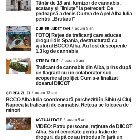
Tânăr de 18 ani, furnizor de cannabis,
ecstasy și ”liniuțe” la petreceri: Ce
pedeapsă a decis Curtea de Apel Alba Iulia
pentru „Brutarul”
acum 5 ani
CURIER JUDEȚEAN
FOTO| Rețea de traficanți care aducea
droguri din Spania, destructurată cu
ajutorul BCCO Alba: Au fost descoperite
1,3 kg de cannabis
acum 5 ani
ŞTIREA ZILEI
Traficant de cannabis din Alba, prins după
un flagrant cu un colaborator sub
acoperire al poliţiei. Cum s-a finalizat
dosarul DIICOT
acum 13 ani
ŞTIREA ZILEI
BCCO Alba Iulia coordonează percheziții în Sibiu și Cluj-
Napoca la traficanți de cannabis. Rețeua se folosea de
minori
acum 9 ani
ACTUALITATE
VIDEO: Patru persoane, reținute de DIICOT
Alba. Sunt cercetate pentru trafic de
droguri, după ce au introdus în țară un