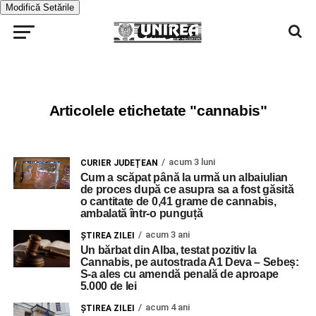
Modifică Setările
Articolele etichetate "cannabis"
acum 3 luni
CURIER JUDEȚEAN
Cum a scăpat până la urmă un albaiulian
de proces după ce asupra sa a fost găsită
o cantitate de 0,41 grame de cannabis,
ambalată într-o punguță
acum 3 ani
ŞTIREA ZILEI
Un bărbat din Alba, testat pozitiv la
Cannabis, pe autostrada A1 Deva – Sebeș:
S-a ales cu amendă penală de aproape
5.000 de lei
acum 4 ani
ŞTIREA ZILEI