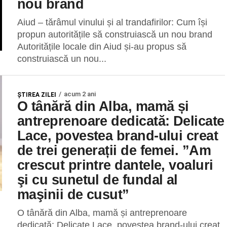
nou brand
Aiud – tărâmul vinului și al trandafirilor: Cum își
propun autoritățile să construiască un nou brand
Autoritățile locale din Aiud și-au propus să
construiască un nou...
acum 2 ani
ŞTIREA ZILEI
O tânără din Alba, mamă și
antreprenoare dedicată: Delicate
Lace, povestea brand-ului creat
de trei generații de femei. ”Am
crescut printre dantele, voaluri
şi cu sunetul de fundal al
maşinii de cusut”
O tânără din Alba, mamă și antreprenoare
dedicată: Delicate Lace, povestea brand-ului creat