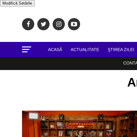
Modifică Setările
ACASĂ
ACTUALITATE
ŞTIREA ZILEI
CONT
A