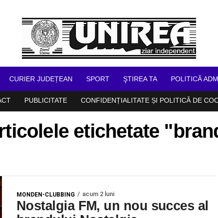
CURIER JUDEȚEAN
SPORT
ŞTIREA TA
POLITICĂ ADM
ACT
PUBLICITATE
CONFIDENȚIALITATE ȘI POLITICĂ DE CO
rticolele etichetate "bran
acum 2 luni
MONDEN-CLUBBING
Nostalgia FM, un nou succes al