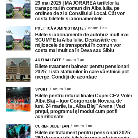
29 mai 2025 | MAJORAREA tarifelor la
transportul în comun din Alba Iulia, pe
ordinea de zi a Consiliului Local. Cât vor
costa biletele și abonamentele
acum 1 an
POLITICĂ ADMINISTRAȚIE
Bilete și abonamente de autobuz mult mai
SCUMPE la Alba Iulia: Deplasările cu
mijloacele de transportul în comun vor
costa mai mult ca în Deva sau Sibiu
acum 1 an
ACTUALITATE
Bilete tratament balnear pentru pensionari
2025: Lista stațiunilor în care vârstnicii pot
merge. Condiții de acordare
acum 1 an
SPORT
Bilete pentru returul finalei Cupei CEV Volei
Alba Blaj – Igor Gorgonzola Novara, de
luni, 24 martie, la „Alba Blaj” Arena | Vezi
prețul, programul și modul cum pot fi
achiziționate
acum 1 an
CURIER JUDEȚEAN
Bilete de tratament pentru pensionari 2025:
260 de cereri de bilete în perioada ianuarie-