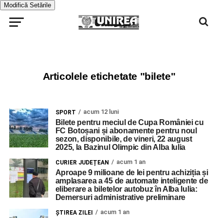
Modifică Setările
Articolele etichetate "bilete"
acum 12 luni
SPORT
Bilete pentru meciul de Cupa României cu
FC Botoșani și abonamente pentru noul
sezon, disponibile, de vineri, 22 august
2025, la Bazinul Olimpic din Alba Iulia
acum 1 an
CURIER JUDEȚEAN
Aproape 9 milioane de lei pentru achiziția și
amplasarea a 45 de automate inteligente de
eliberare a biletelor autobuz în Alba Iulia:
Demersuri administrative preliminare
acum 1 an
ŞTIREA ZILEI