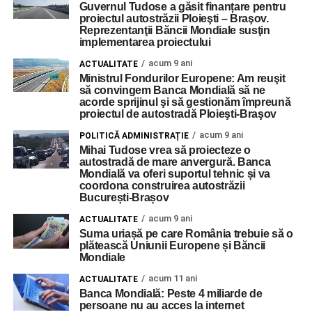
Guvernul Tudose a găsit finanțare pentru
proiectul autostrăzii Ploieşti – Braşov.
Reprezentanţii Băncii Mondiale susţin
implementarea proiectului
acum 9 ani
ACTUALITATE
Ministrul Fondurilor Europene: Am reuşit
să convingem Banca Mondială să ne
acorde sprijinul şi să gestionăm împreună
proiectul de autostradă Ploieşti-Braşov
acum 9 ani
POLITICĂ ADMINISTRAȚIE
Mihai Tudose vrea să proiecteze o
autostradă de mare anvergură. Banca
Mondială va oferi suportul tehnic și va
coordona construirea autostrăzii
București-Brașov
acum 9 ani
ACTUALITATE
Suma uriașă pe care România trebuie să o
plătească Uniunii Europene și Băncii
Mondiale
acum 11 ani
ACTUALITATE
Banca Mondială: Peste 4 miliarde de
persoane nu au acces la internet