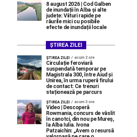
8 august 2026 | Cod Galben
de inundații în Alba și alte
județe: Viituri rapide pe
râurile mici cu posibile
efecte de inundații locale
ȘTIREA ZILEI
acum 2 ore
ŞTIREA ZILEI
Circulație feroviară
suspendată temporar pe
Magistrala 300, între Aiud și
Unirea, în urma ruperii firului
de contact: Ce trenuri
staționează pe parcurs
acum 3 ore
ŞTIREA ZILEI
Video | Descoperă
Rowmania, concurs de vâslit
în canotci, din nou pe Mureș,
la Alba Iulia. Ivona
Patzaichin: „Avem o resursă
valoroasă pe care o