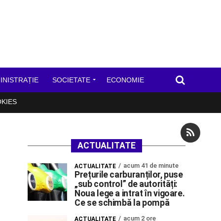
INISTRAȚIE
SOCIETATE
ECONOMIE
OKIES
ACTUALITATE
acum 41 de minute
ACTUALITATE
Prețurile carburanților, puse
„sub control” de autorități:
Noua lege a intrat în vigoare.
Ce se schimbă la pompă
acum 2 ore
ACTUALITATE