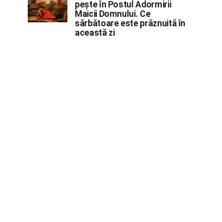
pește în Postul Adormirii
Maicii Domnului. Ce
sărbătoare este prăznuită în
această zi