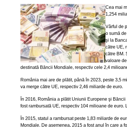
Cea mai ma
1,254 mili
Vârful de p
o sumă de 
şi la Banc
către UE, 
către BM. 
valoare de
destinată Băncii Mondiale, respectiv cele 2,4 milioan
România mai are de plătit, până în 2023, peste 3,5 
va merge către UE, respectiv 2,46 miliarde de euro.
În 2016, România a plătit Uniunii Europene şi Bănci
fost rambursată UE, respectiv 104 milioane de euro.
În 2015, statul a rambursat peste 1,83 miliarde de eu
Mondiale. De asemenea, 2015 a fost anul în care a fos