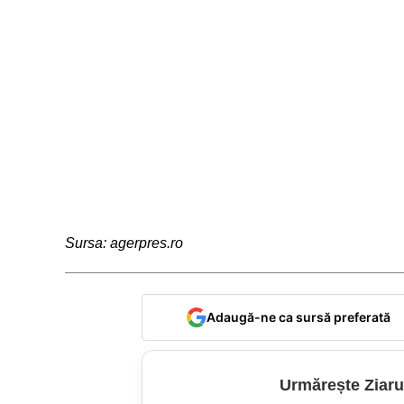
Sursa: agerpres.ro
Adaugă-ne ca sursă preferată
Urmărește Ziaru