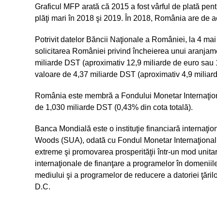
Graficul MFP arată că 2015 a fost vârful de plată pen
plăţi mari în 2018 şi 2019. În 2018, România are de ac
Potrivit datelor Băncii Naţionale a României, la 4 mai
solicitarea României privind încheierea unui aranjame
miliarde DST (aproximativ 12,9 miliarde de euro sau 1
valoare de 4,37 miliarde DST (aproximativ 4,9 miliar
România este membră a Fondului Monetar Internaţiona
de 1,030 miliarde DST (0,43% din cota totală).
Banca Mondială este o instituţie financiară internaţiona
Woods (SUA), odată cu Fondul Monetar Internaţional. 
extreme şi promovarea prosperităţii într-un mod unit
internaţionale de finanţare a programelor în domeniile
mediului şi a programelor de reducere a datoriei ţări
D.C.