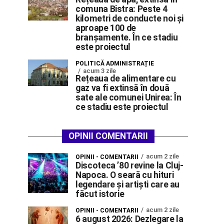
comuna Bistra: Peste 4
kilometri de conducte noi și
aproape 100 de
branșamente. În ce stadiu
este proiectul
POLITICĂ ADMINISTRAȚIE
acum 3 zile
Rețeaua de alimentare cu
gaz va fi extinsă în două
sate ale comunei Unirea: În
ce stadiu este proiectul
OPINII COMENTARII
acum 2 zile
OPINII - COMENTARII
Discoteca ’80 revine la Cluj-
Napoca. O seară cu hituri
legendare și artiști care au
făcut istorie
acum 2 zile
OPINII - COMENTARII
6 august 2026: Dezlegare la