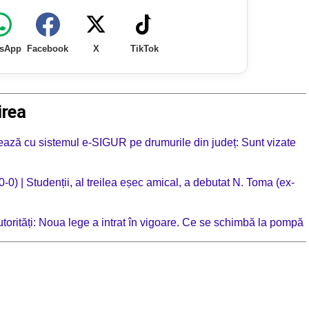
sApp
Facebook
X
TikTok
irea
ionează cu sistemul e-SIGUR pe drumurile din județ: Sunt vizate
0-0) | Studenții, al treilea eșec amical, a debutat N. Toma (ex-
autorități: Noua lege a intrat în vigoare. Ce se schimbă la pompă