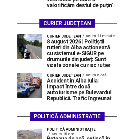
valorificăm destul de puțin”
CURIER JUDEȚEAN
acum 11 minute
CURIER JUDEȚEAN
8 august 2026 | Polițiștii
rutieri din Alba acționează
cu sistemul e-SIGUR pe
drumurile din județ: Sunt
vizate zonele cu risc rutier
acum o oră
CURIER JUDEȚEAN
Accident în Alba Iulia:
Impact între două
autoturisme pe Bulevardul
Republicii. Trafic îngreunat
POLITICĂ ADMINISTRAȚIE
POLITICĂ ADMINISTRAȚIE
acum 18 ore
Rețeaua de apă, extinsă în