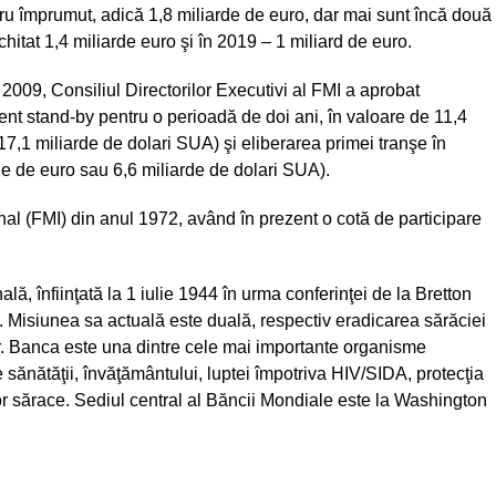
tru împrumut, adică 1,8 miliarde de euro, dar mai sunt încă două
hitat 1,4 miliarde euro şi în 2019 – 1 miliard de euro.
 2009, Consiliul Directorilor Executivi al FMI a aprobat
nt stand-by pentru o perioadă de doi ani, în valoare de 11,4
7,1 miliarde de dolari SUA) şi eliberarea primei tranşe în
de de euro sau 6,6 miliarde de dolari SUA).
l (FMI) din anul 1972, având în prezent o cotă de participare
lă, înfiinţată la 1 iulie 1944 în urma conferinţei de la Bretton
Misiunea sa actuală este duală, respectiv eradicarea sărăciei
ar. Banca este una dintre cele mai importante organisme
 sănătăţii, învăţământului, luptei împotriva HIV/SIDA, protecţia
lor sărace. Sediul central al Băncii Mondiale este la Washington