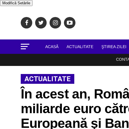
Modifică Setările
ACASĂ
ACTUALITATE
ŞTIREA ZILEI
CONT
ACTUALITATE
În acest an, Român
miliarde euro căt
Europeană şi Ban