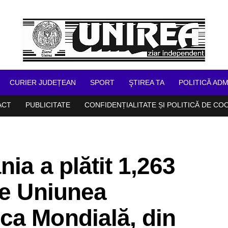
CURIER JUDEȚEAN
SPORT
ŞTIREA TA
POLITICĂ ADM
ACT
PUBLICITATE
CONFIDENȚIALITATE ȘI POLITICĂ DE CO
ia a plătit 1,263
re Uniunea
ca Mondială, din