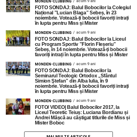
acum 9 ani
MONDEN-CLUBBING
FOTO SONDAJ: Balul Bobocilor la Colegiul
Național ”Lucian Blaga” Sebeș, în 23
noiembrie. Votează-ți bobocii favoriți intrați
în lupta pentru Miss și Mister
acum 9 ani
MONDEN-CLUBBING
FOTO SONDAJ: Balul Bobocilor la Liceul
cu Program Sportiv ”Florin Fleșeriu”
Sebeș, în 14 noiembrie. Votează-ți bobocii
favoriți intrați în lupta pentru Miss și Mister
acum 9 ani
MONDEN-CLUBBING
FOTO SONDAJ: Balul Bobocilor la
Seminarul Teologic Ortodox „Sfântul
Simion Ştefan” din Alba Iulia, în 9
noiembrie. Votează-ți bobocii favoriți intrați
în lupta pentru Miss și Mister
acum 9 ani
MONDEN-CLUBBING
FOTO/ VIDEO| Balul Bobocilor 2017, la
Liceul Teoretic Teiuș: Luciana Bordianu și
Andrei Mâșcă au câștigat titlurile de Miss și
Mister Boboc
MAI MULTE ARTICOLE