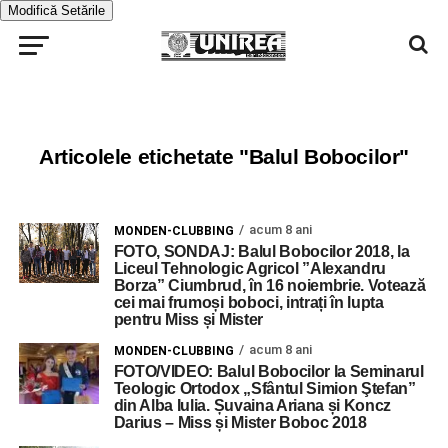
Modifică Setările
Articolele etichetate "Balul Bobocilor"
acum 8 ani
MONDEN-CLUBBING
FOTO, SONDAJ: Balul Bobocilor 2018, la
Liceul Tehnologic Agricol ”Alexandru
Borza” Ciumbrud, în 16 noiembrie. Votează
cei mai frumoși boboci, intrați în lupta
pentru Miss și Mister
acum 8 ani
MONDEN-CLUBBING
FOTO/VIDEO: Balul Bobocilor la Seminarul
Teologic Ortodox „Sfântul Simion Ştefan”
din Alba Iulia. Șuvaina Ariana și Koncz
Darius – Miss și Mister Boboc 2018