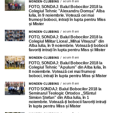
acum 8 ani
MONDEN-CLUBBING
FOTO, SONDAJ: Balul Bobocilor 2018 la
Colegiul Tehnic ”Alexandru Domșa” Alba
Iulia, în 9 noiembrie. Votează cei mai
frumoși boboci, intrați în lupta pentru Miss
și Mister
acum 8 ani
MONDEN-CLUBBING
FOTO, SONDAJ: Balul Bobocilor 2018 la
Colegiul Militar Liceal „Mihai Viteazul” din
Alba Iulia, în 9 noiembrie. Votează-ți bobocii
favoriți intrați în lupta pentru Miss și Mister
acum 8 ani
MONDEN-CLUBBING
FOTO, SONDAJ: Balul Bobocilor 2018 la
Colegiul Tehnic ”Apulum” din Alba Iulia, în
8 noiembrie. Votează cei mai frumoși
boboci, intrați în lupta pentru Miss și Mister
acum 8 ani
MONDEN-CLUBBING
FOTO SONDAJ: Balul Bobocilor 2018 la
Seminarul Teologic Ortodox „Sfântul
Simion Ştefan” din Alba Iulia, în 1
noiembrie. Votează-ți bobocii favoriți intrați
în lupta pentru Miss și Mister