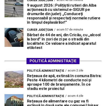
CURIER JUDEȚEAN
9 august 2026 | Polițiștii rutieri din Alba
acționează cu sistemul e-SIGUR pe
drumurile din județ: „Conduceți
responsabil și respectați normele rutiere
în timpul deplasărilor!”
acum 57 de minute
CURIER JUDEȚEAN
Bărbat de 44 de ani, din Cricău, cu „alcool
la bord” în zori de zi pe o stradă din
localitate: Ce valoare a indicat aparatul
etilotest
POLITICĂ ADMINISTRAȚIE
acum 2 zile
POLITICĂ ADMINISTRAȚIE
Rețeaua de apă, extinsă în comuna Bistra:
Peste 4 kilometri de conducte noi și
aproape 100 de branșamente. În ce
stadiu este proiectul
acum 4 zile
POLITICĂ ADMINISTRAȚIE
Rețeaua de alimentare cu gaz va fi
extinsă în două sate ale comunei Unirea: