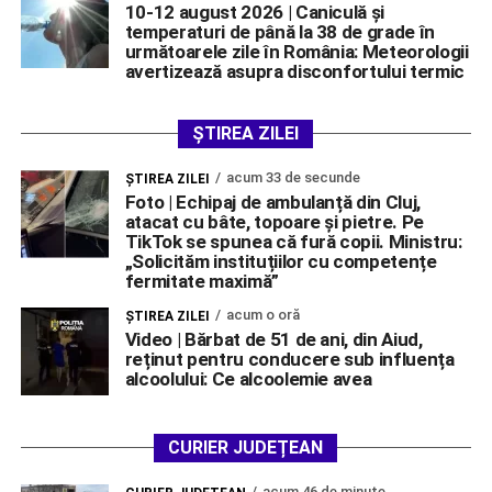
10-12 august 2026 | Caniculă și
temperaturi de până la 38 de grade în
următoarele zile în România: Meteorologii
avertizează asupra disconfortului termic
ȘTIREA ZILEI
acum 33 de secunde
ŞTIREA ZILEI
Foto | Echipaj de ambulanță din Cluj,
atacat cu bâte, topoare și pietre. Pe
TikTok se spunea că fură copii. Ministru:
„Solicităm instituțiilor cu competențe
fermitate maximă”
acum o oră
ŞTIREA ZILEI
Video | Bărbat de 51 de ani, din Aiud,
reținut pentru conducere sub influența
alcoolului: Ce alcoolemie avea
CURIER JUDEȚEAN
acum 46 de minute