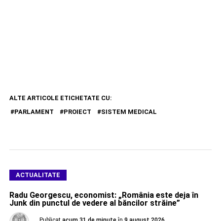
ALTE ARTICOLE ETICHETATE CU:
PARLAMENT
PROIECT
SISTEM MEDICAL
ACTUALITATE
Radu Georgescu, economist: „România este deja în
Junk din punctul de vedere al băncilor străine”
Publicat
acum 31 de minute
în
9 august 2026