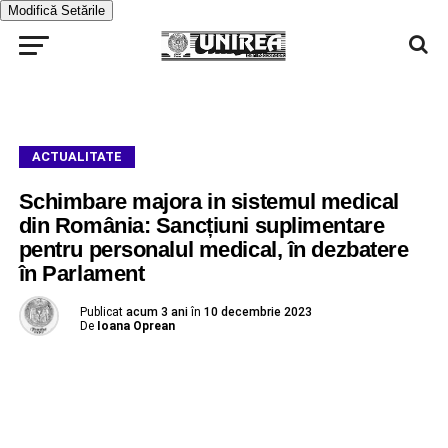
Modifică Setările
ACTUALITATE
Schimbare majora in sistemul medical
din România: Sancțiuni suplimentare
pentru personalul medical, în dezbatere
în Parlament
Publicat
acum 3 ani
în
10 decembrie 2023
De
Ioana Oprean