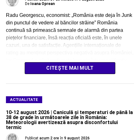
De
Ioana Oprean
Radu Georgescu, economist: „România este deja în Junk
din punctul de vedere al băncilor străine” România
continuă să primească semnale de alarmă din partea
piețelor financiare, însă reacția oficială este, în unele
cazuri, una de satisfacție. Agențiile internaționale de
rating au menținut perspectiva negativă asupra României,
iar Guvernul a găsit motive de bucurie într-un calificativ
[…]
CITEȘTE MAI MULT
ACTUALITATE
10-12 august 2026 | Caniculă și temperaturi de până la
38 de grade în următoarele zile în România:
Meteorologii avertizează asupra disconfortului
termic
Publicat
acum 2 ore
în
9 august 2026