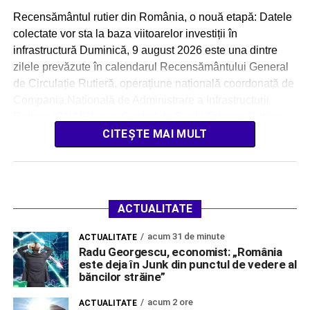
Recensământul rutier din România, o nouă etapă: Datele
colectate vor sta la baza viitoarelor investiții în
infrastructură Duminică, 9 august 2026 este una dintre
zilele prevăzute în calendarul Recensământului General
de Circulație Rutieră, operațiune națională coordonată de
Compania Națională de Administrare a Infrastructurii
Rutiere (CNAIR), prin Centrul de Studii Tehnice Rutiere și
Informatică (CESTRIN). Acțiunea […]
CITEȘTE MAI MULT
ACTUALITATE
acum 31 de minute
ACTUALITATE
Radu Georgescu, economist: „România
este deja în Junk din punctul de vedere al
băncilor străine”
acum 2 ore
ACTUALITATE