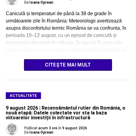
De
Ioana Oprean
Caniculă și temperaturi de până la 38 de grade în
următoarele zile în România: Meteorologii avertizează
asupra disconfortului termic România se va confrunta, în
perioada 10–12 august, cu un episod de caniculă și
temperaturi deosebit de ridicate, în special în regiunile
vestice, sudice și sud-vestice. Administrația Națională de
Meteorologie avertizează și asupra accentuării
disconfortului termic, […]
CITEȘTE MAI MULT
ACTUALITATE
9 august 2026 | Recensământul rutier din România, o
nouă etapă: Datele colectate vor sta la baza
viitoarelor investiții în infrastructură
Publicat
acum 3 ore
în
9 august 2026
De
Ioana Oprean