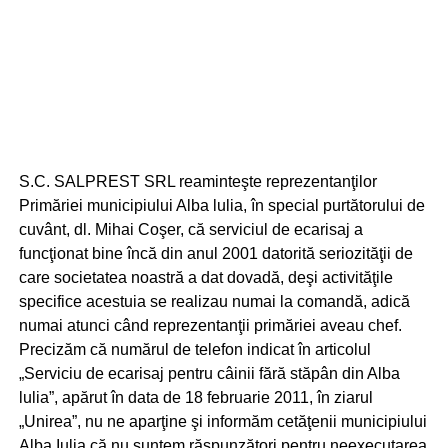
S.C. SALPREST SRL reaminteşte reprezentanţilor
Primăriei municipiului Alba lulia, în special purtătorului de
cuvânt, dl. Mihai Coşer, că serviciul de ecarisaj a
funcţionat bine încă din anul 2001 datorită seriozităţii de
care societatea noastră a dat dovadă, deşi activităţile
specifice acestuia se realizau numai la comandă, adică
numai atunci când reprezentanţii primăriei aveau chef.
Precizăm că numărul de telefon indicat în articolul
„Serviciu de ecarisaj pentru câinii fără stăpân din Alba
lulia”, apărut în data de 18 februarie 2011, în ziarul
„Unirea”, nu ne aparţine şi informăm cetăţenii municipiului
Alba Iulia că nu suntem răspunzători pentru neexecutarea