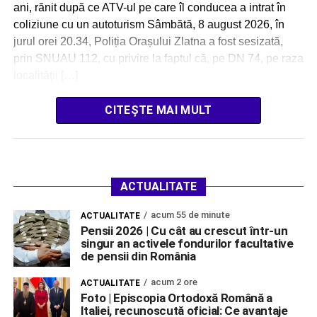
ani, rănit după ce ATV-ul pe care îl conducea a intrat în
coliziune cu un autoturism Sâmbătă, 8 august 2026, în
jurul orei 20.34, Poliția Orașului Zlatna a fost sesizată,
prin SNUAU 112, cu privire la faptul că, pe DN 74, pe raza
localității […]
CITEȘTE MAI MULT
ACTUALITATE
acum 55 de minute
ACTUALITATE
Pensii 2026 | Cu cât au crescut într-un
singur an activele fondurilor facultative
de pensii din România
acum 2 ore
ACTUALITATE
Foto | Episcopia Ortodoxă Română a
Italiei, recunoscută oficial: Ce avantaje