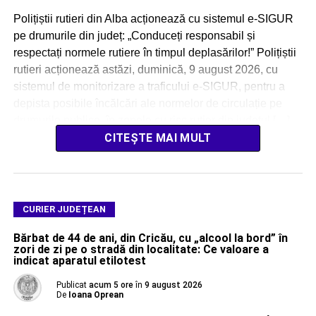
Polițiștii rutieri din Alba acționează cu sistemul e-SIGUR
pe drumurile din județ: „Conduceți responsabil și
respectați normele rutiere în timpul deplasărilor!” Polițiștii
rutieri acționează astăzi, duminică, 9 august 2026, cu
sistemul de monitorizare a traficului e-SIGUR, pentru a
depista posibile încălcări ale normelor de circulație pe
drumurile publice, în zonele cu risc rutier din județul […]
CITEȘTE MAI MULT
CURIER JUDEȚEAN
Bărbat de 44 de ani, din Cricău, cu „alcool la bord” în
zori de zi pe o stradă din localitate: Ce valoare a
indicat aparatul etilotest
Publicat
acum 5 ore
în
9 august 2026
De
Ioana Oprean