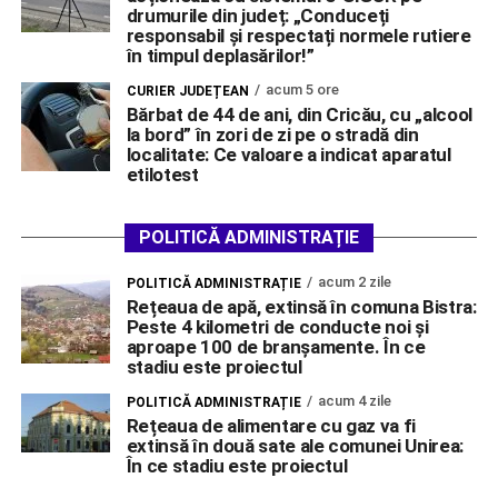
drumurile din județ: „Conduceți
responsabil și respectați normele rutiere
în timpul deplasărilor!”
acum 5 ore
CURIER JUDEȚEAN
Bărbat de 44 de ani, din Cricău, cu „alcool
la bord” în zori de zi pe o stradă din
localitate: Ce valoare a indicat aparatul
etilotest
POLITICĂ ADMINISTRAȚIE
acum 2 zile
POLITICĂ ADMINISTRAȚIE
Rețeaua de apă, extinsă în comuna Bistra:
Peste 4 kilometri de conducte noi și
aproape 100 de branșamente. În ce
stadiu este proiectul
acum 4 zile
POLITICĂ ADMINISTRAȚIE
Rețeaua de alimentare cu gaz va fi
extinsă în două sate ale comunei Unirea:
În ce stadiu este proiectul