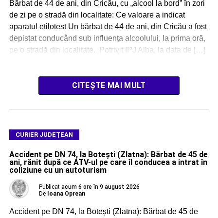
Bărbat de 44 de ani, din Cricău, cu „alcool la bord” în zori
de zi pe o stradă din localitate: Ce valoare a indicat
aparatul etilotest Un bărbat de 44 de ani, din Cricău a fost
depistat conducând sub influența alcoolului, la prima oră,
pe o stradă din localitate. Potrivit IPJ Alba, la data de […]
CITEȘTE MAI MULT
CURIER JUDEȚEAN
Accident pe DN 74, la Botești (Zlatna): Bărbat de 45 de
ani, rănit după ce ATV-ul pe care îl conducea a intrat în
coliziune cu un autoturism
Publicat
acum 6 ore
în
9 august 2026
De
Ioana Oprean
Accident pe DN 74, la Botești (Zlatna): Bărbat de 45 de