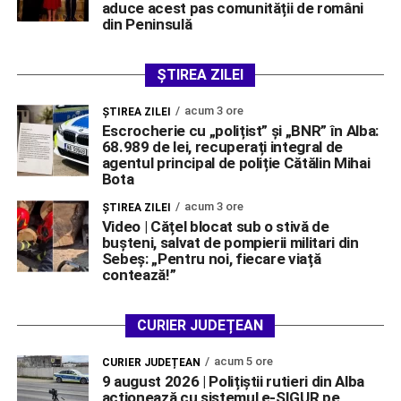
aduce acest pas comunității de români
din Peninsulă
ȘTIREA ZILEI
acum 3 ore
ŞTIREA ZILEI
Escrocherie cu „polițist” și „BNR” în Alba:
68.989 de lei, recuperați integral de
agentul principal de poliție Cătălin Mihai
Bota
acum 3 ore
ŞTIREA ZILEI
Video | Cățel blocat sub o stivă de
bușteni, salvat de pompierii militari din
Sebeș: „Pentru noi, fiecare viață
contează!”
CURIER JUDEȚEAN
acum 5 ore
CURIER JUDEȚEAN
9 august 2026 | Polițiștii rutieri din Alba
acționează cu sistemul e-SIGUR pe