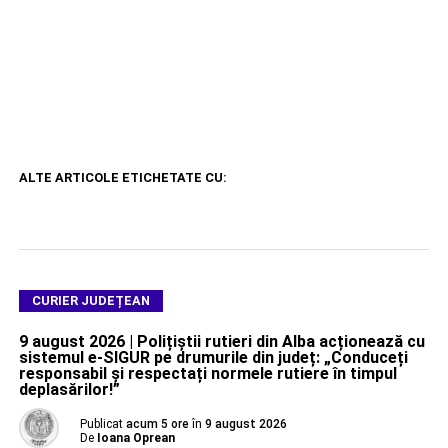
ALTE ARTICOLE ETICHETATE CU:
CURIER JUDEȚEAN
9 august 2026 | Polițiștii rutieri din Alba acționează cu
sistemul e-SIGUR pe drumurile din județ: „Conduceți
responsabil și respectați normele rutiere în timpul
deplasărilor!”
Publicat
acum 5 ore
în
9 august 2026
De
Ioana Oprean