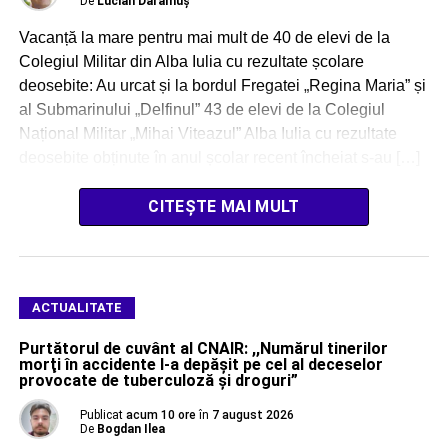
De
Lucian Dărămuș
Vacanță la mare pentru mai mult de 40 de elevi de la
Colegiul Militar din Alba Iulia cu rezultate școlare
deosebite: Au urcat și la bordul Fregatei „Regina Maria” și
al Submarinului „Delfinul” 43 de elevi de la Colegiul
Național Militar „Mihai Viteazul” Alba Iulia cu rezultate
deosebite obținute în anul școlar recent încheiat s-au […]
CITEȘTE MAI MULT
ACTUALITATE
Purtătorul de cuvânt al CNAIR: ,,Numărul tinerilor
morţi în accidente l-a depăşit pe cel al deceselor
provocate de tuberculoză şi droguri”
Publicat
acum 10 ore
în
7 august 2026
De
Bogdan Ilea