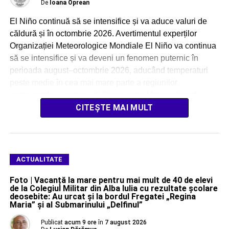
De
Ioana Oprean
El Niño continuă să se intensifice și va aduce valuri de
căldură și în octombrie 2026. Avertimentul experților
Organizației Meteorologice Mondiale El Niño va continua
să se intensifice și va deveni un fenomen puternic în
perioada august–octombrie 2026, aducând temperaturi
peste medie în cea mai mare parte a regiunilor
continentale, avertizează Organizația Meteorologică
Mondială (OMM). […]
CITEȘTE MAI MULT
ACTUALITATE
Foto | Vacanță la mare pentru mai mult de 40 de elevi
de la Colegiul Militar din Alba Iulia cu rezultate școlare
deosebite: Au urcat și la bordul Fregatei „Regina
Maria” și al Submarinului „Delfinul”
Publicat
acum 9 ore
în
7 august 2026