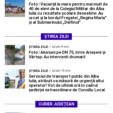
Foto | Vacanță la mare pentru mai mult de
40 de elevi de la Colegiul Militar din Alba
Iulia cu rezultate școlare deosebite: Au
urcat și la bordul Fregatei „Regina Maria”
și al Submarinului „Delfinul”
ȘTIREA ZILEI
acum 9 ore
ŞTIREA ZILEI
Foto | Aluviuni pe DN 75, între Arieșeni și
Vârtop: Au intervenit drumarii
acum 13 ore
ŞTIREA ZILEI
Serviciul de transport public din Alba
Iulia, atribuit ca măsură de urgență altui
operator! Vot de ultimă oră în cadrul
ședinței extraordinare de Consiliu Local
CURIER JUDEȚEAN