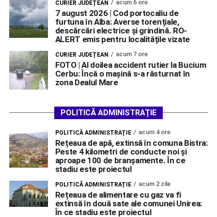
acum 6 ore
CURIER JUDEȚEAN
7 august 2026 | Cod portocaliu de
furtuna în Alba: Averse torențiale,
descărcări electrice și grindină. RO-
ALERT emis pentru localitățile vizate
acum 7 ore
CURIER JUDEȚEAN
FOTO | Al doilea accident rutier la Bucium
Cerbu: Încă o mașină s-a răsturnat în
zona Dealul Mare
POLITICĂ ADMINISTRAȚIE
acum 4 ore
POLITICĂ ADMINISTRAȚIE
Rețeaua de apă, extinsă în comuna Bistra:
Peste 4 kilometri de conducte noi și
aproape 100 de branșamente. În ce
stadiu este proiectul
acum 2 zile
POLITICĂ ADMINISTRAȚIE
Rețeaua de alimentare cu gaz va fi
extinsă în două sate ale comunei Unirea:
În ce stadiu este proiectul