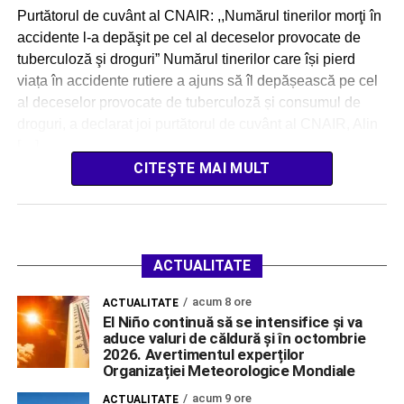
Purtătorul de cuvânt al CNAIR: ,,Numărul tinerilor morţi în
accidente l-a depăşit pe cel al deceselor provocate de
tuberculoză şi droguri” Numărul tinerilor care își pierd
viața în accidente rutiere a ajuns să îl depășească pe cel
al deceselor provocate de tuberculoză și consumul de
droguri, a declarat joi purtătorul de cuvânt al CNAIR, Alin
[…]
CITEȘTE MAI MULT
ACTUALITATE
acum 8 ore
ACTUALITATE
El Niño continuă să se intensifice și va
aduce valuri de căldură și în octombrie
2026. Avertimentul experților
Organizației Meteorologice Mondiale
acum 9 ore
ACTUALITATE