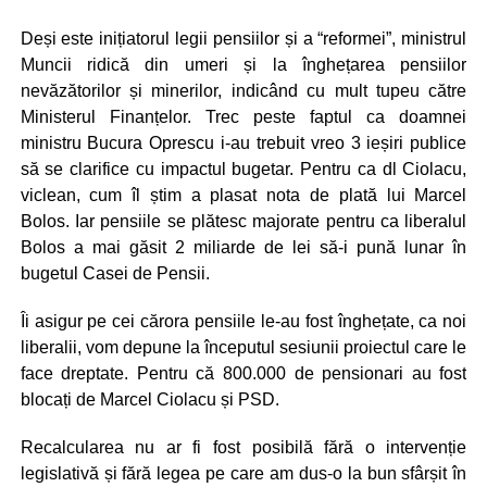
Deși este inițiatorul legii pensiilor și a “reformei”, ministrul
Muncii ridică din umeri și la înghețarea pensiilor
nevăzătorilor și minerilor, indicând cu mult tupeu către
Ministerul Finanțelor. Trec peste faptul ca doamnei
ministru Bucura Oprescu i-au trebuit vreo 3 ieșiri publice
să se clarifice cu impactul bugetar. Pentru ca dl Ciolacu,
viclean, cum îl știm a plasat nota de plată lui Marcel
Bolos. Iar pensiile se plătesc majorate pentru ca liberalul
Bolos a mai găsit 2 miliarde de lei să-i pună lunar în
bugetul Casei de Pensii.
Îi asigur pe cei cărora pensiile le-au fost înghețate, ca noi
liberalii, vom depune la începutul sesiunii proiectul care le
face dreptate. Pentru că 800.000 de pensionari au fost
blocați de Marcel Ciolacu și PSD.
Recalcularea nu ar fi fost posibilă fără o intervenție
legislativă și fără legea pe care am dus-o la bun sfârșit în