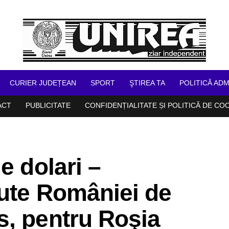
CURIER JUDEȚEAN
SPORT
ŞTIREA TA
POLITICĂ ADM
ACT
PUBLICITATE
CONFIDENȚIALITATE ȘI POLITICĂ DE CO
e dolari –
rute României de
s, pentru Roşia