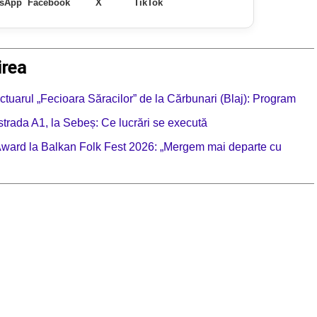
sApp
Facebook
X
TikTok
irea
nctuarul „Fecioara Săracilor” de la Cărbunari (Blaj): Program
ostrada A1, la Sebeș: Ce lucrări se execută
 Award la Balkan Folk Fest 2026: „Mergem mai departe cu