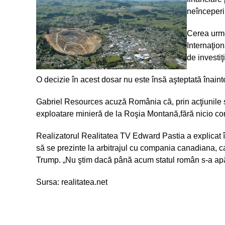
neînceperii
Cerea urmea
Internaţio
de investiţ
O decizie în acest dosar nu este însă aşteptată înain
Gabriel Resources acuză România că, prin acţiunile sa
exploatare minieră de la Roşia Montană,fără nicio co
Realizatorul Realitatea TV Edward Pastia a explicat în
să se prezinte la arbitrajul cu compania canadiana, ca
Trump. „Nu ştim dacă până acum statul român s-a apă
Sursa: realitatea.net