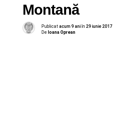
Montană
Publicat
acum 9 ani
în
29 iunie 2017
De
Ioana Oprean