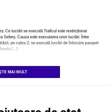
ș: Ce lucrări se execută Traficul este restricționat
 la Sebeș. Cauza este executarea unor lucrări. Între
răzii, pe calea 2, se execută lucrări de înlocuire parapet
 Banda […]
ȘTE MAI MULT