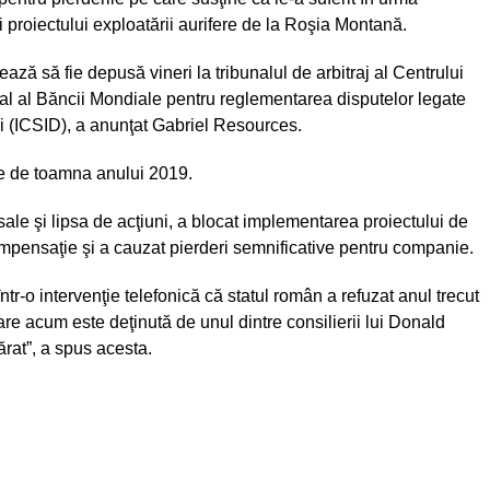
 proiectului exploatării aurifere de la Roşia Montană.
ză să fie depusă vineri la tribunalul de arbitraj al Centrului
nal al Băncii Mondiale pentru reglementarea disputelor legate
ii (ICSID), a anunţat Gabriel Resources.
te de toamna anului 2019.
le şi lipsa de acţiuni, a blocat implementarea proiectului de
mpensaţie şi a cauzat pierderi semnificative pentru companie.
tr-o intervenţie telefonică că statul român a refuzat anul trecut
re acum este deţinută de unul dintre consilierii lui Donald
rat”, a spus acesta.