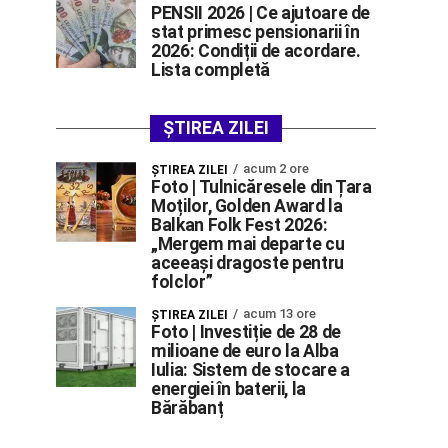
PENSII 2026 | Ce ajutoare de
stat primesc pensionarii în
2026: Condiții de acordare.
Lista completă
ȘTIREA ZILEI
acum 2 ore
ŞTIREA ZILEI
Foto | Tulnicăresele din Țara
Moților, Golden Award la
Balkan Folk Fest 2026:
„Mergem mai departe cu
aceeași dragoste pentru
folclor”
acum 13 ore
ŞTIREA ZILEI
Foto | Investiție de 28 de
milioane de euro la Alba
Iulia: Sistem de stocare a
energiei în baterii, la
Bărăbanț