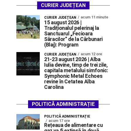
CURIER JUDEȚEAN
acum 11 minute
CURIER JUDEȚEAN
15 august 2026 |
Tradiționalul pelerinaj la
Sanctuarul „Fecioara
Săracilor” de la Cărbunari
(Blaj): Program
acum 12 ore
CURIER JUDEȚEAN
21-23 august 2026 | Alba
Iulia devine, timp de trei zile,
capitala metalului simfonic:
Symphonic Metal Echoes
revine în Cetatea Alba
Carolina
POLITICĂ ADMINISTRAȚIE
POLITICĂ ADMINISTRAȚIE
acum 17 ore
Rețeaua de alimentare cu
gaz va fi extinsă în două