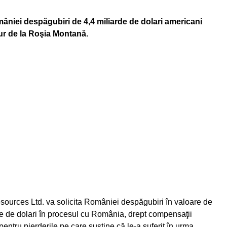
iei despăgubiri de 4,4 miliarde de dolari americani
ur de la Roşia Montană.
sources Ltd. va solicita României despăgubiri în valoare de
de de dolari în procesul cu România, drept compensaţii
pentru pierderile pe care susţine că le-a suferit în urma