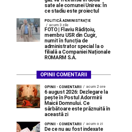
sate ale comunei Unirea: În
ce stadiu este proiectul
POLITICĂ ADMINISTRAȚIE
acum 3 zile
FOTO | Flaviu Rădițoiu,
membru USR din Cugir,
numit în funcția de
administrator special la o
filială a Companiei Naționale
ROMARM S.A.
OPINII COMENTARII
acum 2 ore
OPINII - COMENTARII
6 august 2026: Dezlegare la
pește în Postul Adormirii
Maicii Domnului. Ce
sărbătoare este prăznuită în
această zi
acum o zi
OPINII - COMENTARII
De ce nu au fost indexate