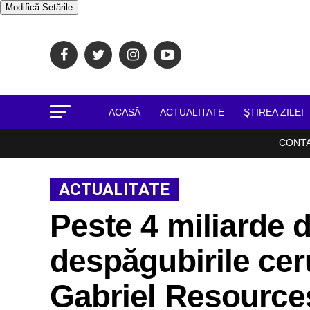
Modifică Setările
ACASĂ
ACTUALITATE
ŞTIREA ZILEI
CONT
ACTUALITATE
Peste 4 miliarde d
despăgubirile ce
Gabriel Resource