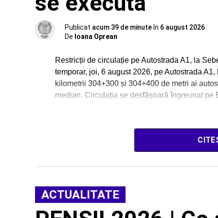
se execută
Publicat
acum 39 de minute
în
6 august 2026
De
Ioana Oprean
Restricții de circulație pe Autostrada A1, la Sebe
temporar, joi, 6 august 2026, pe Autostrada A1,
kilometrii 304+300 și 304+400 de metri ai autost
median. Circulația se desfășoară îngreunat pe
CITE
ACTUALITATE