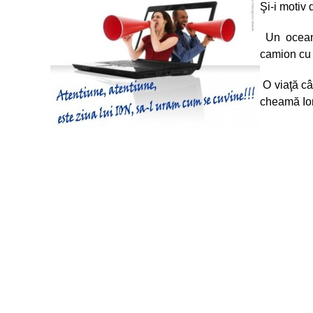
Şi-i motiv 
Un ocean
camion cu b
O viaţă câ
cheamă Ion