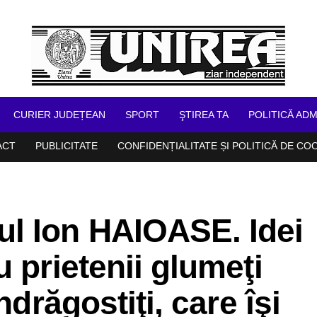
CURIER JUDEȚEAN
SPORT
ŞTIREA TA
POLITICĂ ADM
ACT
PUBLICITATE
CONFIDENȚIALITATE ȘI POLITICĂ DE CO
l Ion HAIOASE. Idei
 prietenii glumeţi
ndrăgostiţi, care îşi