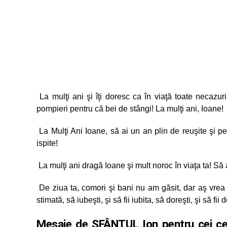
La mulţi ani şi îţi doresc ca în viaţă toate necazuri
pompieri pentru că bei de stângi! La mulţi ani, Ioane!
La Mulţi Ani Ioane, să ai un an plin de reuşite şi pen
ispite!
La mulţi ani dragă Ioane şi mult noroc în viaţa ta! Să a
De ziua ta, comori şi bani nu am găsit, dar aş vrea ca 
stimată, să iubeşti, şi să fii iubita, să doreşti, şi să fii 
Mesaje de SFÂNTUL Ion pentru cei ce a