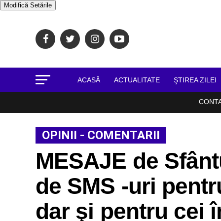
Modifică Setările
ACASĂ
ACTUALITATE
ŞTIREA ZILEI
CONT
OPINII - COMENTARII
MESAJE de Sfântu
de SMS -uri pentru
dar şi pentru cei î