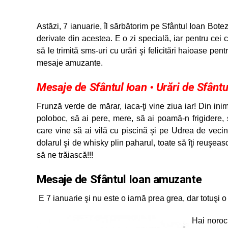
Astăzi, 7 ianuarie, îl sărbătorim pe Sfântul Ioan Bote
derivate din acestea. E o zi specială, iar pentru cei 
să le trimită sms-uri cu urări şi felicitări haioase pe
mesaje amuzante.
Mesaje de Sfântul Ioan • Urări de Sfântul
Frunză verde de mărar, iaca-ţi vine ziua iar! Din inim
poloboc, să ai pere, mere, să ai poamă-n frigidere, s
care vine să ai vilă cu piscină şi pe Udrea de veci
dolarul şi de whisky plin paharul, toate să îţi reuşeas
să ne trăiască!!!
Mesaje de Sfântul Ioan amuzante
E 7 ianuarie şi nu este o iarnă prea grea, dar totuşi o
Hai n
oroc