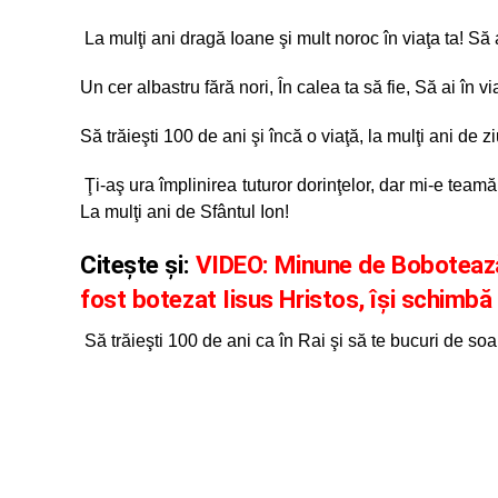
La mulţi ani dragă Ioane şi mult noroc în viaţa ta! Să a
Un cer albastru fără nori, În calea ta să fie, Să ai în v
Să trăieşti 100 de ani şi încă o viaţă, la mulţi ani de
Ţi-aş ura împlinirea tuturor dorinţelor, dar mi-e team
La mulţi ani de Sfântul Ion!
Citește și:
VIDEO: Minune de Bobotează. 
fost botezat Iisus Hristos, își schimbă
Să trăieşti 100 de ani ca în Rai şi să te bucuri de so