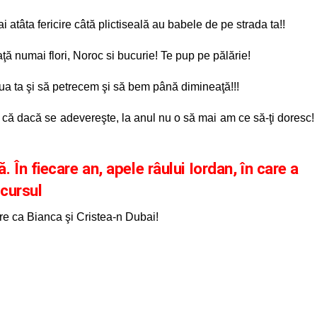
i atâta fericire câtă plictiseală au babele de pe strada ta!!
iaţă numai flori, Noroc si bucurie! Te pup pe pălărie!
 ziua ta şi să petrecem şi să bem până dimineaţă!!!
ă că dacă se adevereşte, la anul nu o să mai am ce să-ţi doresc!
În fiecare an, apele râului Iordan, în care a
 cursul
are ca Bianca şi Cristea-n Dubai!