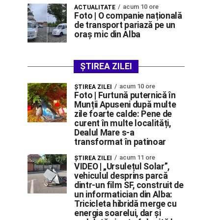
acum 10 ore
ACTUALITATE
Foto | O companie națională
de transport pariază pe un
oraș mic din Alba
ȘTIREA ZILEI
acum 10 ore
ŞTIREA ZILEI
Foto | Furtună puternică în
Munții Apuseni după multe
zile foarte calde: Pene de
curent în multe localități,
Dealul Mare s-a
transformat în patinoar
acum 11 ore
ŞTIREA ZILEI
VIDEO | „Ursulețul Solar”,
vehiculul desprins parcă
dintr-un film SF, construit de
un informatician din Alba:
Tricicleta hibridă merge cu
energia soarelui, dar și