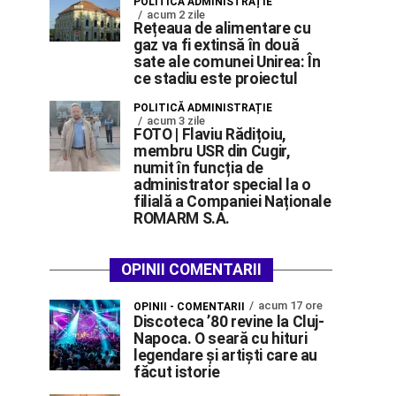
POLITICĂ ADMINISTRAȚIE
acum 2 zile
Rețeaua de alimentare cu
gaz va fi extinsă în două
sate ale comunei Unirea: În
ce stadiu este proiectul
POLITICĂ ADMINISTRAȚIE
acum 3 zile
FOTO | Flaviu Rădițoiu,
membru USR din Cugir,
numit în funcția de
administrator special la o
filială a Companiei Naționale
ROMARM S.A.
OPINII COMENTARII
acum 17 ore
OPINII - COMENTARII
Discoteca ’80 revine la Cluj-
Napoca. O seară cu hituri
legendare și artiști care au
făcut istorie