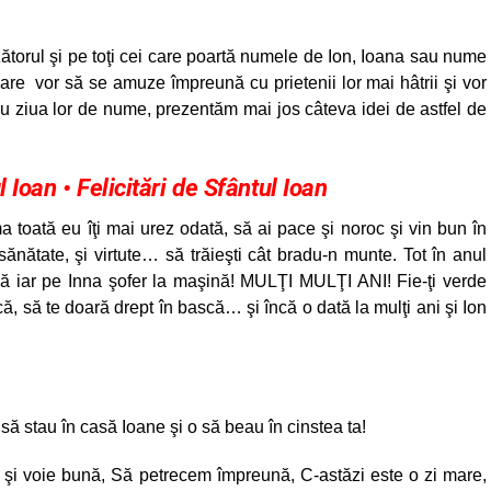
zătorul şi pe toţi cei care poartă numele de Ion, Ioana sau nume
care vor să se amuze împreună cu prietenii lor mai hâtrii şi vor
ntru ziua lor de nume, prezentăm mai jos câteva idei de astfel de
 Ioan • Felicitări de Sfântul Ioan
a toată eu îţi mai urez odată, să ai pace şi noroc şi vin bun în
ănătate, şi virtute… să trăieşti cât bradu-n munte. Tot în anul
nă iar pe Inna şofer la maşină! MULŢI MULŢI ANI! Fie-ţi verde
că, să te doară drept în bască… şi încă o dată la mulţi ani şi Ion
 să stau în casă Ioane şi o să beau în cinstea ta!
 şi voie bună, Să petrecem împreună, C-astăzi este o zi mare,