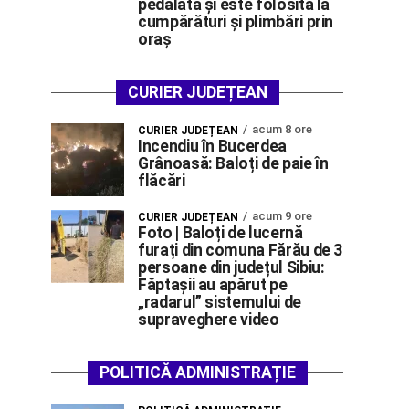
pedalată și este folosită la
cumpărături și plimbări prin
oraș
CURIER JUDEȚEAN
acum 8 ore
CURIER JUDEȚEAN
Incendiu în Bucerdea
Grânoasă: Baloți de paie în
flăcări
acum 9 ore
CURIER JUDEȚEAN
Foto | Baloți de lucernă
furați din comuna Fărău de 3
persoane din județul Sibiu:
Făptașii au apărut pe
„radarul” sistemului de
supraveghere video
POLITICĂ ADMINISTRAȚIE