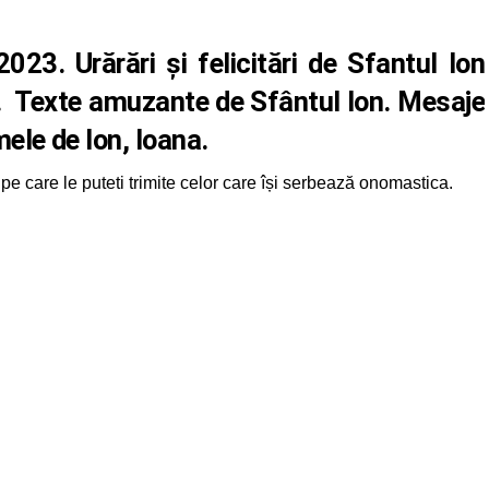
023. Urărări și felicitări de Sfantul Ion
MS. Texte amuzante de Sfântul Ion. Mesaje
mele de Ion, Ioana.
pe care le puteti trimite celor care își serbează onomastica.