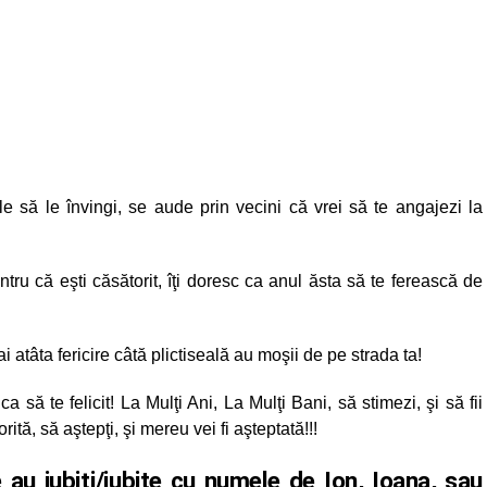
le să le învingi, se aude prin vecini că vrei să te angajezi la
tru că eşti căsătorit, îţi doresc ca anul ăsta să te ferească de
i atâta fericire câtă plictiseală au moşii de pe strada ta!
să te felicit! La Mulţi Ani, La Mulţi Bani, să stimezi, şi să fii
dorită, să aştepţi, şi mereu vei fi aşteptată!!!
u iubiţi/iubite cu numele de Ion, Ioana, sau