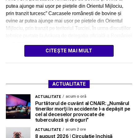
putea ajunge mai ușor pe piețele din Orientul Mijlociu,
prin tranzit turcesc” Carcasele românești de bovine și
ovine ar putea ajunge mai ușor pe piețele din Orientul
Mijlociu, prin tranzit pe teritoriul Turciei, în urma discuțiilor
tehnice purtate la Ankara de delegația oficială a României
cu autoritățile […]
CITEȘTE MAI MULT
ACTUALITATE
acum o oră
ACTUALITATE
Purtătorul de cuvânt al CNAIR: ,,Numărul
tinerilor morţi în accidente l-a depăşit pe
cel al deceselor provocate de
tuberculoză şi droguri”
acum 2 ore
ACTUALITATE
8 august 2026 | Circulație închisă