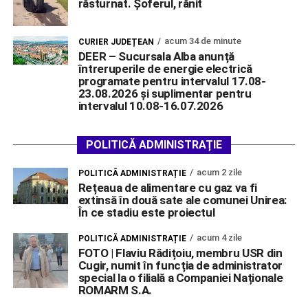
răsturnat. Șoferul, rănit
acum 34 de minute
CURIER JUDEȚEAN
DEER – Sucursala Alba anunță
întreruperile de energie electrică
programate pentru intervalul 17.08-
23.08.2026 și suplimentar pentru
intervalul 10.08-16.07.2026
POLITICĂ ADMINISTRAȚIE
acum 2 zile
POLITICĂ ADMINISTRAȚIE
Rețeaua de alimentare cu gaz va fi
extinsă în două sate ale comunei Unirea:
În ce stadiu este proiectul
acum 4 zile
POLITICĂ ADMINISTRAȚIE
FOTO | Flaviu Rădițoiu, membru USR din
Cugir, numit în funcția de administrator
special la o filială a Companiei Naționale
ROMARM S.A.