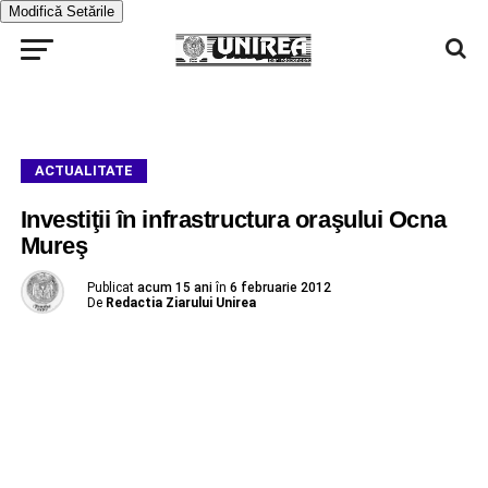
Modifică Setările
ACTUALITATE
Investiţii în infrastructura oraşului Ocna
Mureş
Publicat
acum 15 ani
în
6 februarie 2012
De
Redactia Ziarului Unirea