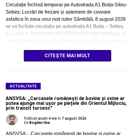
Circulație închisă temporar pe Autostrada A1 Boița-Sibiu-
Sebeș: Lucrări de frezare și așternere de covoare
asfaltice în zona unui nod rutier Sâmbătă, 8 august 2026
se va închide circulația pe autostrada A1 Boița – Sebeș,
pe calea 2, în zona km 247+532 (nodul rutier Mediaș), pe
banda de decelerare și pe breteaua de coborâre aferente
autostrăzii, […]
CITEȘTE MAI MULT
ACTUALITATE
ANSVSA: ,,Carcasele românești de bovine și ovine ar
putea ajunge mai ușor pe piețele din Orientul Mijlociu,
prin tranzit turcesc”
Publicat
acum 4 ore
în
7 august 2026
De
Bogdan Ilea
ANSVSA: ,,Carcasele românești de bovine și ovine ar