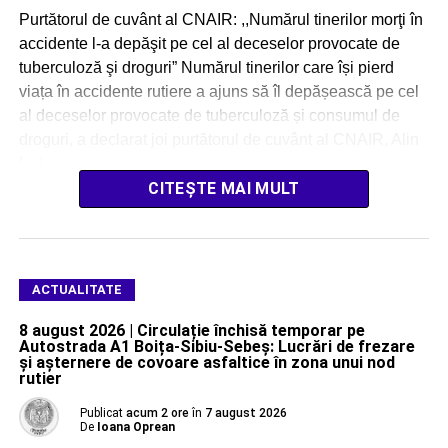
Purtătorul de cuvânt al CNAIR: ,,Numărul tinerilor morţi în
accidente l-a depăşit pe cel al deceselor provocate de
tuberculoză şi droguri” Numărul tinerilor care își pierd
viața în accidente rutiere a ajuns să îl depășească pe cel
al deceselor provocate de tuberculoză și consumul de
droguri, a declarat joi purtătorul de cuvânt al CNAIR, Alin
[…]
CITEȘTE MAI MULT
ACTUALITATE
8 august 2026 | Circulație închisă temporar pe
Autostrada A1 Boița-Sibiu-Sebeș: Lucrări de frezare
și așternere de covoare asfaltice în zona unui nod
rutier
Publicat
acum 2 ore
în
7 august 2026
De
Ioana Oprean