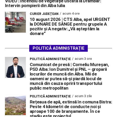
VIDEO | Incendiu de vegetație uscată la Drâmbar:
Intervin pompierii din Alba Iulia
acum 4 ore
CURIER JUDEȚEAN
10 august 2026 | CTS Alba, apel URGENT
la DONARE DE SÂNGE pentru grupele A
pozitiv și A negativ: „Vă așteptăm la
donare”
POLITICĂ ADMINISTRAȚIE
acum 3 ore
POLITICĂ ADMINISTRAȚIE
Comunicat de presă | Corneliu Mureșan,
PSD Alba: Ion Dumitrel și PNL – groparii
locurilor de muncă din Alba. Mii de
oameni ar putea să-și piardă locul de
muncă din cauza opririi transportului
public metropolitan
acum 3 zile
POLITICĂ ADMINISTRAȚIE
Rețeaua de apă, extinsă în comuna Bistra:
Peste 4 kilometri de conducte noi și
aproape 100 de branșamente. În ce
stadiu este proiectul