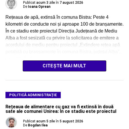
Publicat
acum 3 zile
în
7 august 2026
De
Ioana Oprean
Rețeaua de apă, extinsă în comuna Bistra: Peste 4
kilometri de conducte noi și aproape 100 de branșamente.
În ce stadiu este proiectul Direcția Județeană de Mediu
Alba a fost sesizată cu privire la solicitarea de emitere a
acordului de mediu pentru proiectul „Extindere rețea apă
potabilă cu branșamente în comuna Bistra, județul Alba”,
investiție […]
CITEȘTE MAI MULT
POLITICĂ ADMINISTRAȚIE
Rețeaua de alimentare cu gaz va fi extinsă în două
sate ale comunei Unirea: În ce stadiu este proiectul
Publicat
acum 5 zile
în
5 august 2026
De
Bogdan Ilea