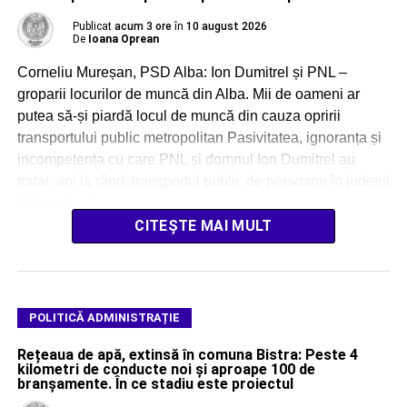
Publicat
acum 3 ore
în
10 august 2026
De
Ioana Oprean
Corneliu Mureșan, PSD Alba: Ion Dumitrel și PNL –
groparii locurilor de muncă din Alba. Mii de oameni ar
putea să-și piardă locul de muncă din cauza opririi
transportului public metropolitan Pasivitatea, ignoranța și
incompetența cu care PNL și domnul Ion Dumitrel au
tratat, ani la rând, transportul public de persoane în județul
Alba se […]
CITEȘTE MAI MULT
POLITICĂ ADMINISTRAȚIE
Rețeaua de apă, extinsă în comuna Bistra: Peste 4
kilometri de conducte noi și aproape 100 de
branșamente. În ce stadiu este proiectul