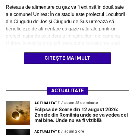
Rețeaua de alimentare cu gaz va fi extinsă în două sate
ale comunei Unirea: În ce stadiu este proiectul Locuitorii
din Ciugudu de Jos și Ciugudu de Sus urmează să
beneficieze de alimentare cu gaze naturale printr-un
proiect major de extindere a infrastructurii din comuna
Unirea. Investiția propusă presupune construirea unei
rețele inteligente de distribuție […]
CITEȘTE MAI MULT
ACTUALITATE
acum 48 de minute
ACTUALITATE
Eclipsa de Soare din 12 august 2026:
Zonele din România unde se va vedea cel
mai bine. Unde nu va fi vizibilă
acum 2 ore
ACTUALITATE