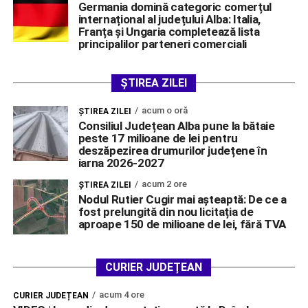
Germania domină categoric comerțul
internațional al județului Alba: Italia,
Franța și Ungaria completează lista
principalilor parteneri comerciali
ȘTIREA ZILEI
acum o oră
ŞTIREA ZILEI
Consiliul Județean Alba pune la bătaie
peste 17 milioane de lei pentru
deszăpezirea drumurilor județene în
iarna 2026-2027
acum 2 ore
ŞTIREA ZILEI
Nodul Rutier Cugir mai așteaptă: De ce a
fost prelungită din nou licitația de
aproape 150 de milioane de lei, fără TVA
CURIER JUDEȚEAN
acum 4 ore
CURIER JUDEȚEAN