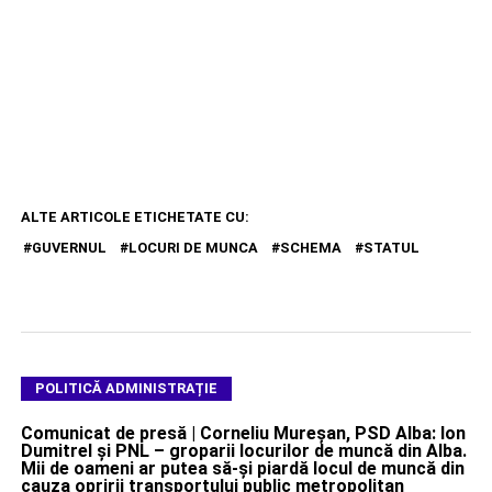
ALTE ARTICOLE ETICHETATE CU:
GUVERNUL
LOCURI DE MUNCA
SCHEMA
STATUL
POLITICĂ ADMINISTRAȚIE
Comunicat de presă | Corneliu Mureșan, PSD Alba: Ion
Dumitrel și PNL – groparii locurilor de muncă din Alba.
Mii de oameni ar putea să-și piardă locul de muncă din
cauza opririi transportului public metropolitan