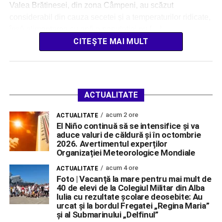
Valea Brătinesei, din zona Câmpeni, au scăzut
considerabil din cauza secetei și a temperaturilor ridicate,
însă alimentarea cu apă a populației nu […]
CITEȘTE MAI MULT
ACTUALITATE
acum 2 ore
ACTUALITATE
El Niño continuă să se intensifice și va
aduce valuri de căldură și în octombrie
2026. Avertimentul experților
Organizației Meteorologice Mondiale
acum 4 ore
ACTUALITATE
Foto | Vacanță la mare pentru mai mult de
40 de elevi de la Colegiul Militar din Alba
Iulia cu rezultate școlare deosebite: Au
urcat și la bordul Fregatei „Regina Maria”
și al Submarinului „Delfinul”