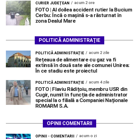
acum 2 ore
CURIER JUDEȚEAN
FOTO | Al doilea accident rutier la Bucium
Cerbu: Încă o mașină s-a răsturnat în
zona Dealul Mare
POLITICĂ ADMINISTRAȚIE
acum 2 zile
POLITICĂ ADMINISTRAȚIE
Rețeaua de alimentare cu gaz va fi
extinsă în două sate ale comunei Unirea:
În ce stadiu este proiectul
acum 4 zile
POLITICĂ ADMINISTRAȚIE
FOTO | Flaviu Rădițoiu, membru USR din
Cugir, numit în funcția de administrator
special la o filială a Companiei Naționale
ROMARM S.A.
OPINII COMENTARII
acum o zi
OPINII - COMENTARII