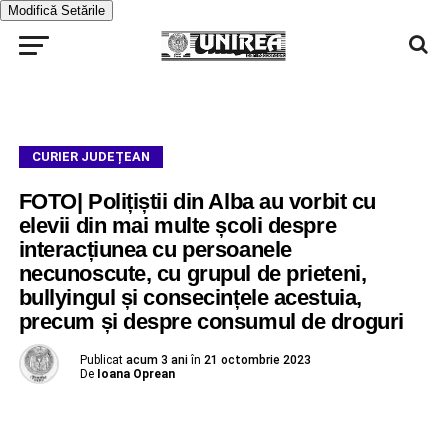
Modifică Setările
CURIER JUDEȚEAN
FOTO| Polițiștii din Alba au vorbit cu
elevii din mai multe școli despre
interacțiunea cu persoanele
necunoscute, cu grupul de prieteni,
bullyingul și consecințele acestuia,
precum și despre consumul de droguri
Publicat
acum 3 ani
în
21 octombrie 2023
De
Ioana Oprean