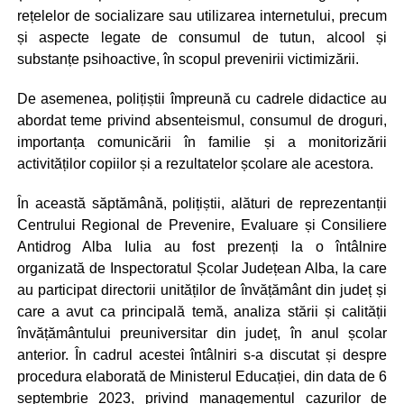
rețelelor de socializare sau utilizarea internetului, precum
și aspecte legate de consumul de tutun, alcool și
substanțe psihoactive, în scopul prevenirii victimizării.
De asemenea, polițiștii împreună cu cadrele didactice au
abordat teme privind absenteismul, consumul de droguri,
importanța comunicării în familie și a monitorizării
activităților copiilor și a rezultatelor școlare ale acestora.
În această săptămână, polițiștii, alături de reprezentanții
Centrului Regional de Prevenire, Evaluare și Consiliere
Antidrog Alba Iulia au fost prezenți la o întâlnire
organizată de Inspectoratul Școlar Județean Alba, la care
au participat directorii unităților de învățământ din județ și
care a avut ca principală temă, analiza stării și calității
învățământului preuniversitar din județ, în anul școlar
anterior. În cadrul acestei întâlniri s-a discutat și despre
procedura elaborată de Ministerul Educației, din data de 6
septembrie 2023, privind managementul cazurilor de