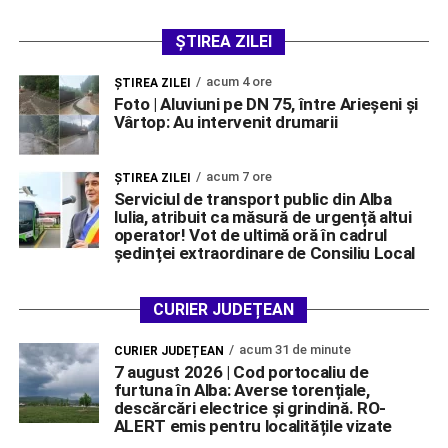
ȘTIREA ZILEI
acum 4 ore
ŞTIREA ZILEI
Foto | Aluviuni pe DN 75, între Arieșeni și
Vârtop: Au intervenit drumarii
acum 7 ore
ŞTIREA ZILEI
Serviciul de transport public din Alba
Iulia, atribuit ca măsură de urgență altui
operator! Vot de ultimă oră în cadrul
ședinței extraordinare de Consiliu Local
CURIER JUDEȚEAN
acum 31 de minute
CURIER JUDEȚEAN
7 august 2026 | Cod portocaliu de
furtuna în Alba: Averse torențiale,
descărcări electrice și grindină. RO-
ALERT emis pentru localitățile vizate