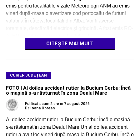
emis pentru localitățile vizate Meteorologii ANM au emis
vineri după-masa o avertizare cod portocaliu de furtuni
valabilă în câteva localități din Alba. Vor fi averse
torențiale, descărcări electrice și grindină. A fost emis RO-
ALERT pentru zone vizate. Codul […]
CITEȘTE MAI MULT
CURIER JUDEȚEAN
FOTO | Al doilea accident rutier la Bucium Cerbu: Încă
o mașină s-a răsturnat în zona Dealul Mare
Publicat
acum 2 ore
în
7 august 2026
De
Ioana Oprean
Al doilea accident rutier la Bucium Cerbu: Încă o mașină
s-a răsturnat în zona Dealul Mare Un al doilea accident
rutier a avut loc vineri după-masa la Bucium Cerbu. Încă o