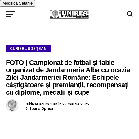
Modifică Setările
CURIER JUDEȚEAN
FOTO | Campionat de fotbal și table
organizat de Jandarmeria Alba cu ocazia
Zilei Jandarmeriei Române: Echipele
câștigătoare și premianții, recompensați
cu diplome, medalii și cupe
Publicat
acum 1 an
în
28 martie 2025
De
Ioana Oprean