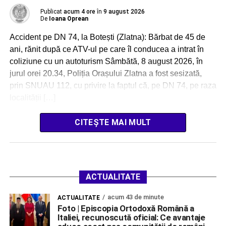
Publicat
acum 4 ore
în
9 august 2026
De
Ioana Oprean
Accident pe DN 74, la Botești (Zlatna): Bărbat de 45 de
ani, rănit după ce ATV-ul pe care îl conducea a intrat în
coliziune cu un autoturism Sâmbătă, 8 august 2026, în
jurul orei 20.34, Poliția Orașului Zlatna a fost sesizată,
prin SNUAU 112, cu privire la faptul că, pe DN 74, pe raza
localității […]
CITEȘTE MAI MULT
ACTUALITATE
acum 43 de minute
ACTUALITATE
Foto | Episcopia Ortodoxă Română a
Italiei, recunoscută oficial: Ce avantaje