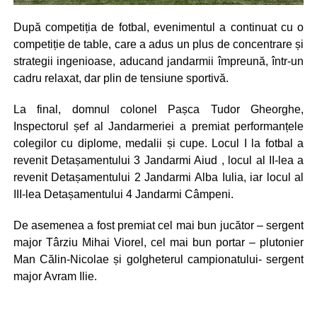
După competiția de fotbal, evenimentul a continuat cu o
competiție de table, care a adus un plus de concentrare și
strategii ingenioase, aducand jandarmii împreună, într-un
cadru relaxat, dar plin de tensiune sportivă.
La final, domnul colonel Pașca Tudor Gheorghe,
Inspectorul șef al Jandarmeriei a premiat performanțele
colegilor cu diplome, medalii și cupe. Locul I la fotbal a
revenit Detașamentului 3 Jandarmi Aiud , locul al II-lea a
revenit Detașamentului 2 Jandarmi Alba Iulia, iar locul al
III-lea Detașamentului 4 Jandarmi Câmpeni.
De asemenea a fost premiat cel mai bun jucător – sergent
major Târziu Mihai Viorel, cel mai bun portar – plutonier
Man Călin-Nicolae și golgheterul campionatului- sergent
major Avram Ilie.