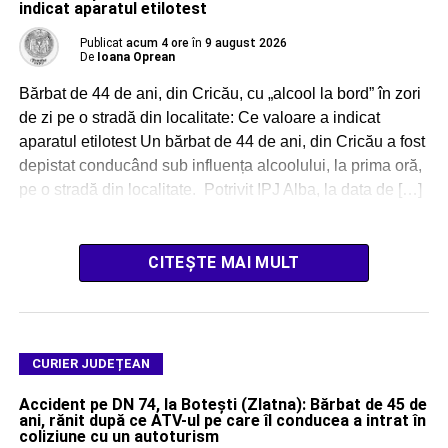
indicat aparatul etilotest
Publicat
acum 4 ore
în
9 august 2026
De
Ioana Oprean
Bărbat de 44 de ani, din Cricău, cu „alcool la bord” în zori
de zi pe o stradă din localitate: Ce valoare a indicat
aparatul etilotest Un bărbat de 44 de ani, din Cricău a fost
depistat conducând sub influența alcoolului, la prima oră,
pe o stradă din localitate. Potrivit IPJ Alba, la data de […]
CITEȘTE MAI MULT
CURIER JUDEȚEAN
Accident pe DN 74, la Botești (Zlatna): Bărbat de 45 de
ani, rănit după ce ATV-ul pe care îl conducea a intrat în
coliziune cu un autoturism