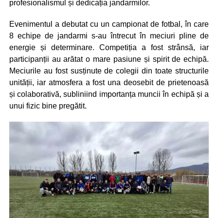
profesionalismul și dedicația jandarmilor.
Evenimentul a debutat cu un campionat de fotbal, în care
8 echipe de jandarmi s-au întrecut în meciuri pline de
energie și determinare. Competiția a fost strânsă, iar
participanții au arătat o mare pasiune și spirit de echipă.
Meciurile au fost susținute de colegii din toate structurile
unității, iar atmosfera a fost una deosebit de prietenoasă
și colaborativă, subliniind importanța muncii în echipă și a
unui fizic bine pregătit.