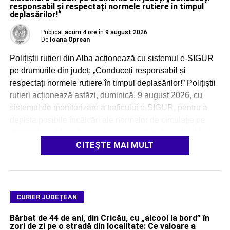
responsabil și respectați normele rutiere în timpul
deplasărilor!”
Publicat
acum 4 ore
în
9 august 2026
De
Ioana Oprean
Polițiștii rutieri din Alba acționează cu sistemul e-SIGUR
pe drumurile din județ: „Conduceți responsabil și
respectați normele rutiere în timpul deplasărilor!” Polițiștii
rutieri acționează astăzi, duminică, 9 august 2026, cu
sistemul de monitorizare a traficului e-SIGUR, pentru a
depista posibile încălcări ale normelor de circulație pe
drumurile publice, în zonele cu risc rutier din județul […]
CITEȘTE MAI MULT
CURIER JUDEȚEAN
Bărbat de 44 de ani, din Cricău, cu „alcool la bord” în
zori de zi pe o stradă din localitate: Ce valoare a