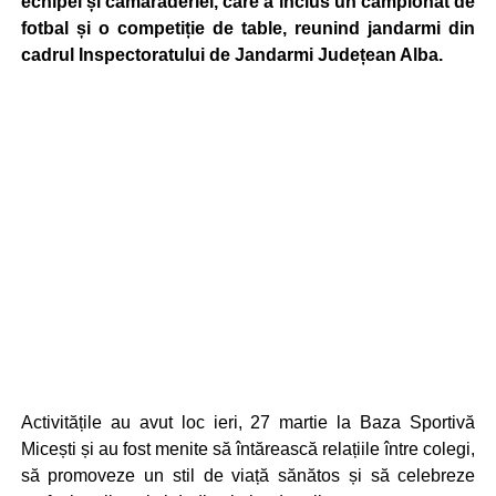
echipei și camaraderiei, care a inclus un campionat de
fotbal și o competiție de table, reunind jandarmi din
cadrul Inspectoratului de Jandarmi Județean Alba.
Activitățile au avut loc ieri, 27 martie la Baza Sportivă
Micești și au fost menite să întărească relațiile între colegi,
să promoveze un stil de viață sănătos și să celebreze