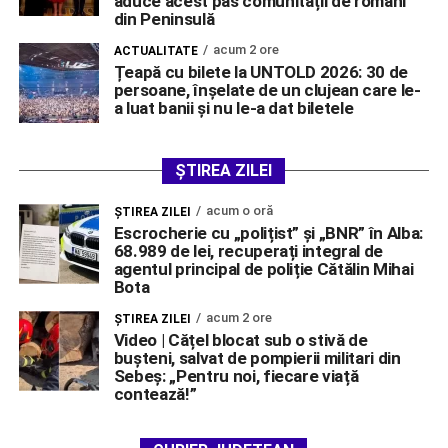
aduce acest pas comunității de români
din Peninsulă
acum 2 ore
ACTUALITATE
Țeapă cu bilete la UNTOLD 2026: 30 de
persoane, înșelate de un clujean care le-
a luat banii și nu le-a dat biletele
ȘTIREA ZILEI
acum o oră
ŞTIREA ZILEI
Escrocherie cu „polițist” și „BNR” în Alba:
68.989 de lei, recuperați integral de
agentul principal de poliție Cătălin Mihai
Bota
acum 2 ore
ŞTIREA ZILEI
Video | Cățel blocat sub o stivă de
bușteni, salvat de pompierii militari din
Sebeș: „Pentru noi, fiecare viață
contează!”