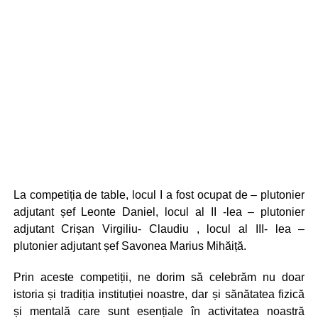
La competiția de table, locul I a fost ocupat de – plutonier
adjutant șef Leonte Daniel, locul al II -lea – plutonier
adjutant Crișan Virgiliu- Claudiu , locul al III- lea –
plutonier adjutant șef Savonea Marius Mihăiță.
Prin aceste competiții, ne dorim să celebrăm nu doar
istoria și tradiția instituției noastre, dar și sănătatea fizică
și mentală care sunt esențiale în activitatea noastră