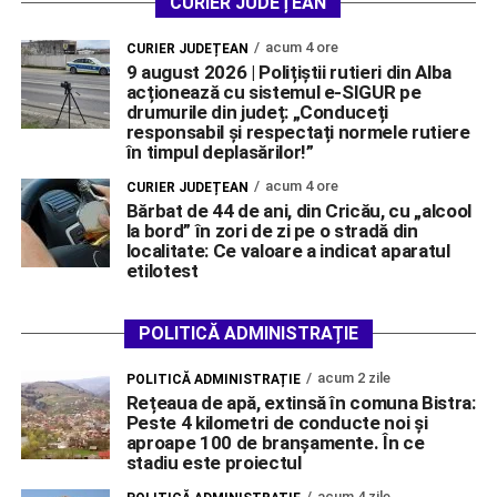
CURIER JUDEȚEAN
acum 4 ore
CURIER JUDEȚEAN
9 august 2026 | Polițiștii rutieri din Alba
acționează cu sistemul e-SIGUR pe
drumurile din județ: „Conduceți
responsabil și respectați normele rutiere
în timpul deplasărilor!”
acum 4 ore
CURIER JUDEȚEAN
Bărbat de 44 de ani, din Cricău, cu „alcool
la bord” în zori de zi pe o stradă din
localitate: Ce valoare a indicat aparatul
etilotest
POLITICĂ ADMINISTRAȚIE
acum 2 zile
POLITICĂ ADMINISTRAȚIE
Rețeaua de apă, extinsă în comuna Bistra:
Peste 4 kilometri de conducte noi și
aproape 100 de branșamente. În ce
stadiu este proiectul
acum 4 zile