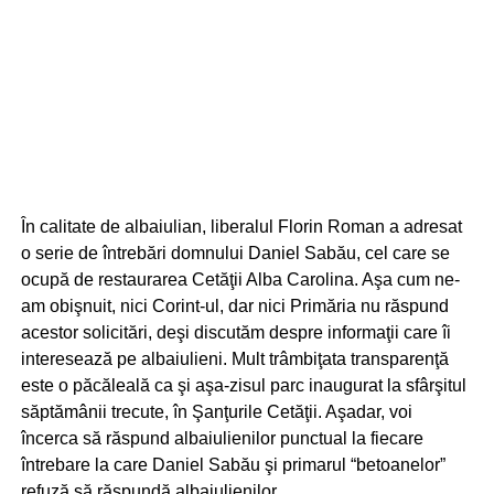
În calitate de albaiulian, liberalul Florin Roman a adresat
o serie de întrebări domnului Daniel Sabău, cel care se
ocupă de restaurarea Cetăţii Alba Carolina. Aşa cum ne-
am obişnuit, nici Corint-ul, dar nici Primăria nu răspund
acestor solicitări, deşi discutăm despre informaţii care îi
interesează pe albaiulieni. Mult trâmbiţata transparenţă
este o păcăleală ca şi aşa-zisul parc inaugurat la sfârşitul
săptămânii trecute, în Şanţurile Cetăţii. Aşadar, voi
încerca să răspund albaiulienilor punctual la fiecare
întrebare la care Daniel Sabău şi primarul “betoanelor”
refuză să răspundă albaiulienilor.