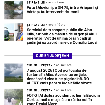
acum 7 ore
ŞTIREA ZILEI
Foto | Aluviuni pe DN 75, între Arieșeni și
Vârtop: Au intervenit drumarii
acum 10 ore
ŞTIREA ZILEI
Serviciul de transport public din Alba
Iulia, atribuit ca măsură de urgență altui
operator! Vot de ultimă oră în cadrul
ședinței extraordinare de Consiliu Local
CURIER JUDEȚEAN
acum 3 ore
CURIER JUDEȚEAN
7 august 2026 | Cod portocaliu de
furtuna în Alba: Averse torențiale,
descărcări electrice și grindină. RO-
ALERT emis pentru localitățile vizate
acum 4 ore
CURIER JUDEȚEAN
FOTO | Al doilea accident rutier la Bucium
Cerbu: Încă o mașină s-a răsturnat în
zona Dealul Mare