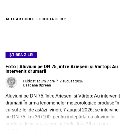
ALTE ARTICOLE ETICHETATE CU:
ŞTIREA ZILEI
Foto | Aluviuni pe DN 75, între Arieșeni și Vârtop: Au
intervenit drumarii
Publicat
acum 7 ore
în
7 august 2026
De
Ioana Oprean
Aluviuni pe DN 75, între Arieșeni și Vârtop: Au intervenit
drumarii În urma fenomenelor meteorologice produse în
cursul zilei de astăzi, vineri, 7 august 2026, se intervine
pe DN 75, km 36+100, pentru îndepărtarea aluviunilor
produse de viituri, a anunțat Prefectura Alba la ora