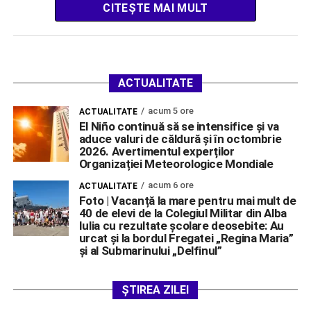
CITEȘTE MAI MULT
ACTUALITATE
acum 5 ore
ACTUALITATE
El Niño continuă să se intensifice și va
aduce valuri de căldură și în octombrie
2026. Avertimentul experților
Organizației Meteorologice Mondiale
acum 6 ore
ACTUALITATE
Foto | Vacanță la mare pentru mai mult de
40 de elevi de la Colegiul Militar din Alba
Iulia cu rezultate școlare deosebite: Au
urcat și la bordul Fregatei „Regina Maria”
și al Submarinului „Delfinul”
ȘTIREA ZILEI