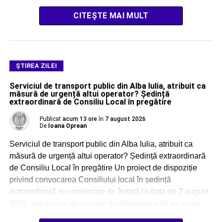
măsură de […]
CITEȘTE MAI MULT
ŞTIREA ZILEI
Serviciul de transport public din Alba Iulia, atribuit ca
măsură de urgență altui operator? Ședință
extraordinară de Consiliu Local în pregătire
Publicat
acum 13 ore
în
7 august 2026
De
Ioana Oprean
Serviciul de transport public din Alba Iulia, atribuit ca
măsură de urgență altui operator? Ședință extraordinară
de Consiliu Local în pregătire Un proiect de dispoziție
privind convocarea Consiliului local în ședință
extraordinară cu convocare de îndată la data de 7 august
2026, era în curs de avizare în dimineața zilei de vineri.
Administrația locală a […]