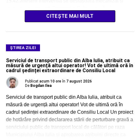
15.42.arieseni Intervenția se desfășoară mecanizat și
manual, cu angajații Districtului Scărișoara, […]
CITEȘTE MAI MULT
ŞTIREA ZILEI
Serviciul de transport public din Alba Iulia, atribuit ca
măsură de urgență altui operator! Vot de ultimă oră în
cadrul ședinței extraordinare de Consiliu Local
Publicat
acum 10 ore
în
7 august 2026
De
Bogdan Ilea
Serviciul de transport public din Alba Iulia, atribuit ca
măsură de urgență altui operator! Vot de ultimă oră în
cadrul ședinței extraordinare de Consiliu Local Un proiect
de hotărâre privind declararea stării de perturbare gravă a
serviciului public de transport local de călători pe raza
Municipiului Alba Iulia și aprobarea atribuirii directe ca