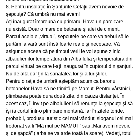
8. Pentru insolaţie în Şanţurile Cetăţii avem nevoie de
şepcuţe? Că umbră nu mai avem!
Aţi inaugurat împreună cu primarul Hava un parc care…
nu există. Doar o mare de betoane şi alei de ciment.
Parcul acela e „virtual”, şepcuţele pe care va trebui să le
purtăm la vară sunt însă foarte reale şi necesare. Vă
asigur de aceea că pe timpul verii le voi spune zilnic
albaiulienilor temperatura din Alba Iulia şi temperatura din
parcul virtual pe care l-aţi inaugurat în cuptorul din şanţuri.
Nu de alta dar ţin la sănătatea lor şi a turiştilor.
Pentru o raţie de umbră aşteptăm acum ca baronul
betoanelor Hava să ne trimită pe Mamut. Pentru vârstnici,
plimbarea poate dura două zile, din cauza distanţei. În
acest caz, îi invit pe albaiulieni să renunţe la şepcuţe şi să
îşi ia cortul într-o plimbare montană. Iar în zilele toride,
probabil, produsul turistic cel mai vândut, sloganul cel mai
fredonat va fi “Mă mut pe MAMUT” sau „Mai avem nevoie
şi de şapcă” (iarba se va arde toată la soare). Vedeţi, totul