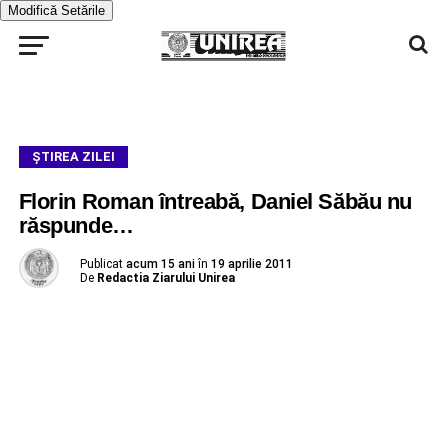
Modifică Setările
ŞTIREA ZILEI
Florin Roman întreabă, Daniel Săbău nu
răspunde…
Publicat
acum 15 ani
în
19 aprilie 2011
De
Redactia Ziarului Unirea