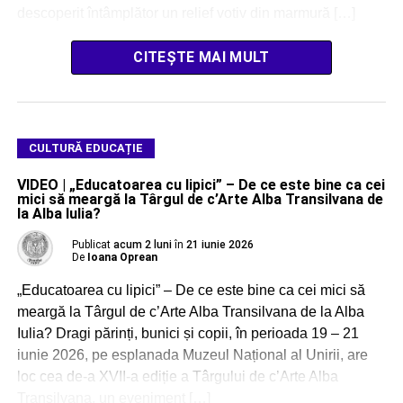
descoperit întâmplător un relief votiv din marmură […]
CITEȘTE MAI MULT
CULTURĂ EDUCAȚIE
VIDEO | „Educatoarea cu lipici” – De ce este bine ca cei
mici să meargă la Târgul de c’Arte Alba Transilvana de
la Alba Iulia?
Publicat
acum 2 luni
în
21 iunie 2026
De
Ioana Oprean
„Educatoarea cu lipici” – De ce este bine ca cei mici să
meargă la Târgul de c’Arte Alba Transilvana de la Alba
Iulia? Dragi părinți, bunici și copii, în perioada 19 – 21
iunie 2026, pe esplanada Muzeul Național al Unirii, are
loc cea de-a XVII-a ediție a Târgului de c’Arte Alba
Transilvana, un eveniment […]