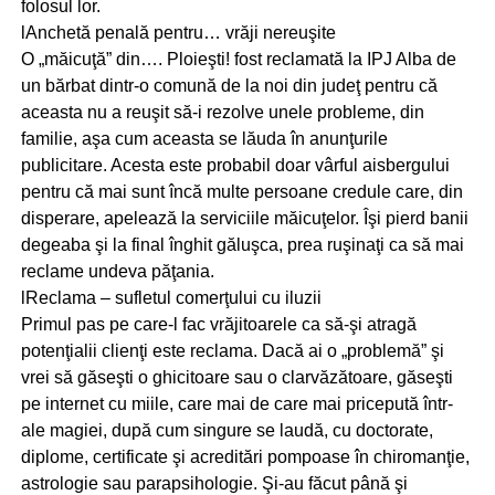
folosul lor.
lAnchetă penală pentru… vrăji nereuşite
O „măicuţă” din…. Ploieşti! fost reclamată la IPJ Alba de
un bărbat dintr-o comună de la noi din judeţ pentru că
aceasta nu a reuşit să-i rezolve unele probleme, din
familie, aşa cum aceasta se lăuda în anunţurile
publicitare. Acesta este probabil doar vârful aisbergului
pentru că mai sunt încă multe persoane credule care, din
disperare, apelează la serviciile măicuţelor. Îşi pierd banii
degeaba şi la final înghit găluşca, prea ruşinaţi ca să mai
reclame undeva păţania.
lReclama – sufletul comerţului cu iluzii
Primul pas pe care-l fac vrăjitoarele ca să-şi atragă
potenţialii clienţi este reclama. Dacă ai o „problemă” şi
vrei să găseşti o ghicitoare sau o clarvăzătoare, găseşti
pe internet cu miile, care mai de care mai pricepută într-
ale magiei, după cum singure se laudă, cu doctorate,
diplome, certificate şi acreditări pompoase în chiromanţie,
astrologie sau parapsihologie. Şi-au făcut până şi