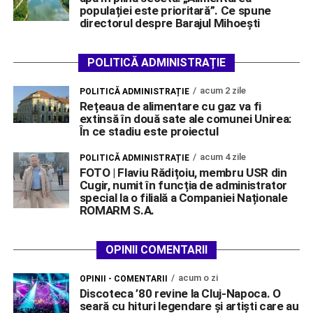
populației este prioritară”. Ce spune
directorul despre Barajul Mihoești
POLITICĂ ADMINISTRAȚIE
acum 2 zile
POLITICĂ ADMINISTRAȚIE
Rețeaua de alimentare cu gaz va fi
extinsă în două sate ale comunei Unirea:
În ce stadiu este proiectul
acum 4 zile
POLITICĂ ADMINISTRAȚIE
FOTO | Flaviu Rădițoiu, membru USR din
Cugir, numit în funcția de administrator
special la o filială a Companiei Naționale
ROMARM S.A.
OPINII COMENTARII
acum o zi
OPINII - COMENTARII
Discoteca ’80 revine la Cluj-Napoca. O
seară cu hituri legendare și artiști care au