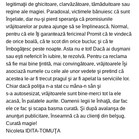
legitimaţii de ghicitoare, clarvăzătoare, tămăduitoare sau
regine ale magiei. Paradoxal, victimele bănuiesc că sunt
înşelate, dar nu-şi pierd speranţa că promisiunile
vrăjitoarelor ar putea ajunge să se împlinească. Normal,
pentru că ele îţi garantează fericirea! Promit că te vindecă
de orice boală, că te scot din orice bucluc şi că te
îmbogăţesc peste noapte. Asta nu e tot! Dacă ai duşmani
sau eşti nefericit în iubire, te rezolvă. Pentru ca reclama
să fie mai bine ţintită, mai convingătoare, vrăjitoarele îşi
asociază numele cu cele ale unor vedete şi pretind că
acestea le-ar fi trecut pragul şi ar fi apelat la serviciile lor.
Chiar dacă poliţia n-a stat cu mâna-n sân şi
s-a autosesizat, vrăjitoarele sunt bine-merci tot la ele
acasă, în palatele aurite. Oamenii legii le înhaţă, dar fac
ele ce fac şi scapa basma curată. Şi după avalanşa de
anunţuri publicitare, înseamnă că au clienţi din belşug.
Curată magie!
Nicoleta IDITA-TOMUŢA