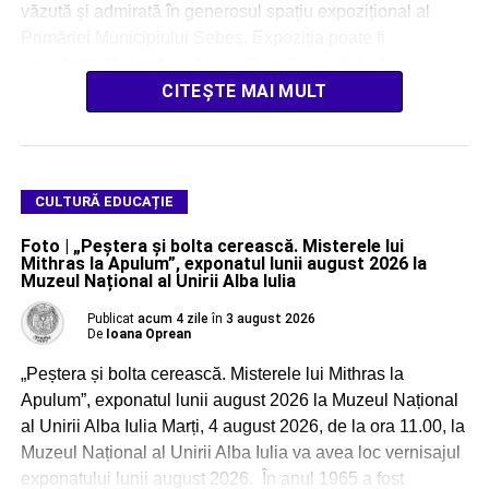
văzută și admirată în generosul spațiu expozițional al
Primăriei Municipiului Sebeș. Expoziția poate fi
caracterizată drept o adevărată explozie de […]
CITEȘTE MAI MULT
CULTURĂ EDUCAȚIE
Foto | „Peștera și bolta cerească. Misterele lui
Mithras la Apulum”, exponatul lunii august 2026 la
Muzeul Național al Unirii Alba Iulia
Publicat
acum 4 zile
în
3 august 2026
De
Ioana Oprean
„Peștera și bolta cerească. Misterele lui Mithras la
Apulum”, exponatul lunii august 2026 la Muzeul Național
al Unirii Alba Iulia Marți, 4 august 2026, de la ora 11.00, la
Muzeul Național al Unirii Alba Iulia va avea loc vernisajul
exponatului lunii august 2026. În anul 1965 a fost