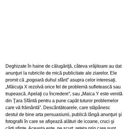
Deghizate în haine de călugăriţă, câteva vrăjitoare au dat
anunţuri la rubricile de mică publicitate ale ziarelor. Ele
promit că „pogoară duhul sfânt” asupra celor interesaţi.
„Măicuţa X rezolvă orice fel de problemă sufletească sau
trupească. Apelaţi cu încredere”, sau „Maica Y este venită
din Ţara Sfântă pentru a pune capăt tuturor problemelor
care vă frământă”. Descântătoarele, care stăpânesc
destul de bine arta persuasiunii, publică lângă anunţuri şi
fotografii în care se afişează alături de icoane, cruci şi
cărţi sfinte. Aceasta este, pe scurt, reţeta prin care sunt