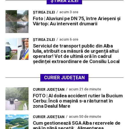
ȘTIREA ZILEI
acum 3 ore
ŞTIREA ZILEI
Foto | Aluviuni pe DN 75, între Arieșeni și
Vârtop: Au intervenit drumarii
acum 6 ore
ŞTIREA ZILEI
Serviciul de transport public din Alba
Iulia, atribuit ca măsură de urgență altui
operator! Vot de ultimă oră în cadrul
ședinței extraordinare de Consiliu Local
CURIER JUDEȚEAN
acum 21 de minute
CURIER JUDEȚEAN
FOTO | Al doilea accident rutier la Bucium
Cerbu: Încă o mașină s-a răsturnat în
zona Dealul Mare
acum 50 de minute
CURIER JUDEȚEAN
Cum gestionează SGA Alba rezervele de
apă în plină secetă: „Alimentarea