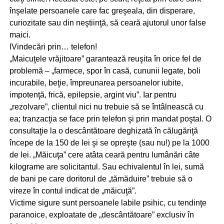
înşelate persoanele care fac greşeala, din disperare,
curiozitate sau din neştiinţă, să ceară ajutorul unor false
maici.
lVindecări prin… telefon!
„Maicuţele vrăjitoare” garantează reuşita în orice fel de
problemă – „farmece, spor în casă, cununii legate, boli
incurabile, beţie, împreunarea persoanelor iubite,
impotenţă, frică, epilepsie, argint viu”. Iar pentru
„rezolvare”, clientul nici nu trebuie să se întâlnească cu
ea; tranzacţia se face prin telefon şi prin mandat poştal. O
consultaţie la o descântătoare deghizată în călugăriţă
începe de la 150 de lei şi se opreşte (sau nu!) pe la 1000
de lei. „Măicuţa” cere atâta ceară pentru lumânări câte
kilograme are solicitantul. Sau echivalentul în lei, sumă
de bani pe care doritorul de „tămăduire” trebuie să o
vireze în contul indicat de „măicuţă”.
Victime sigure sunt persoanele labile psihic, cu tendinţe
paranoice, exploatate de „descântătoare” exclusiv în