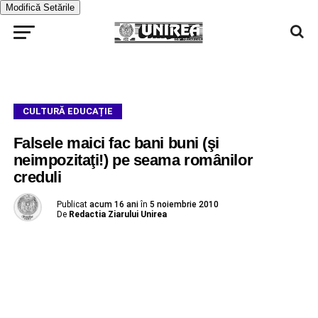
Modifică Setările
CULTURĂ EDUCAȚIE
Falsele maici fac bani buni (şi
neimpozitaţi!) pe seama românilor
creduli
Publicat
acum 16 ani
în
5 noiembrie 2010
De
Redactia Ziarului Unirea