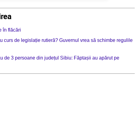
irea
în flăcări
 cu curs de legislație rutieră? Guvernul vrea să schimbe regulile
ău de 3 persoane din județul Sibiu: Făptașii au apărut pe