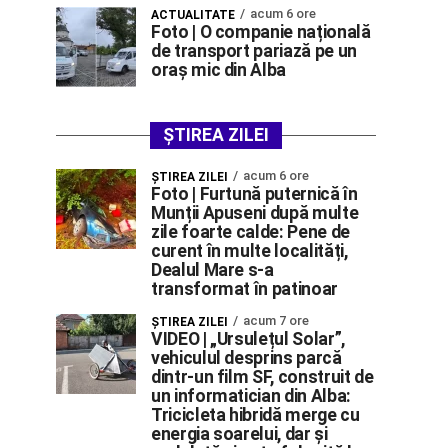
acum 6 ore
ACTUALITATE
Foto | O companie națională
de transport pariază pe un
oraș mic din Alba
ȘTIREA ZILEI
acum 6 ore
ŞTIREA ZILEI
Foto | Furtună puternică în
Munții Apuseni după multe
zile foarte calde: Pene de
curent în multe localități,
Dealul Mare s-a
transformat în patinoar
acum 7 ore
ŞTIREA ZILEI
VIDEO | „Ursulețul Solar”,
vehiculul desprins parcă
dintr-un film SF, construit de
un informatician din Alba:
Tricicleta hibridă merge cu
energia soarelui, dar și