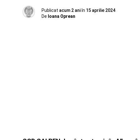
Publicat
acum 2 ani
în
15 aprilie 2024
De
Ioana Oprean