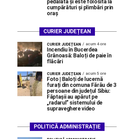
pedalată și este folosită la
cumpărături și plimbări prin
oraș
CURIER JUDEȚEAN
acum 4 ore
CURIER JUDEȚEAN
Incendiu în Bucerdea
Grânoasă: Baloți de paie în
flăcări
acum 5 ore
CURIER JUDEȚEAN
Foto | Baloți de lucernă
furați din comuna Fărău de 3
persoane din județul Sibiu:
Făptașii au apărut pe
„radarul” sistemului de
supraveghere video
POLITICĂ ADMINISTRAȚIE