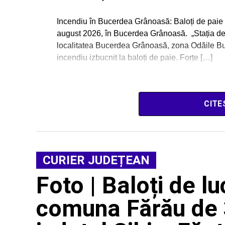
Incendiu în Bucerdea Grânoasă: Baloți de paie în
august 2026, în Bucerdea Grânoasă. „Stația de 
localitatea Bucerdea Grânoasă, zona Odăile Buce
incendiu izbucnit la baloți de paie. Forțe […]
CITE
CURIER JUDEȚEAN
Foto | Baloți de lu
comuna Fărău de 