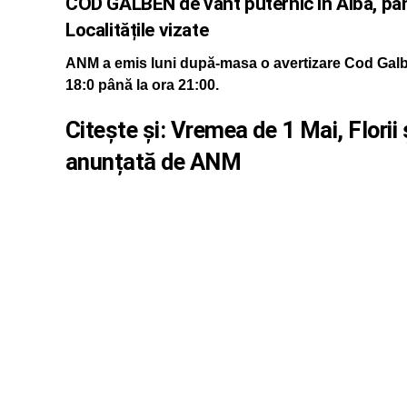
COD GALBEN de vânt puternic în Alba, până
Localitățile vizate
ANM a emis luni după-masa o avertizare Cod Galben 
18:0 până la ora 21:00.
Citește și:
Vremea de 1 Mai, Flori
anunțată de ANM