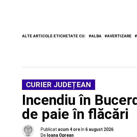
ALTE ARTICOLE ETICHETATE CU:
ALBA
AVERTIZARE
CURIER JUDEȚEAN
Incendiu în Bucer
de paie în flăcări
Publicat
acum 4 ore
în
6 august 2026
De
Ioana Oprean