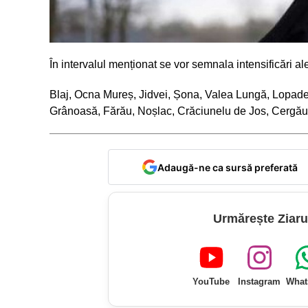
În intervalul menționat se vor semnala intensificări a
Blaj, Ocna Mureș, Jidvei, Șona, Valea Lungă, Lopad
Grânoasă, Fărău, Noșlac, Crăciunelu de Jos, Cergău
Adaugă-ne ca sursă preferată
Urmărește Ziaru
YouTube
Instagram
What