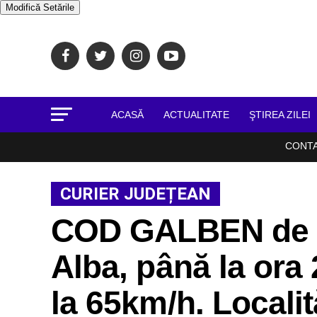
Modifică Setările
ACASĂ
ACTUALITATE
ŞTIREA ZILEI
CONT
CURIER JUDEȚEAN
COD GALBEN de v
Alba, până la ora
la 65km/h. Localit