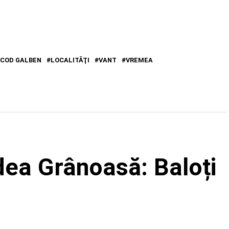
COD GALBEN
LOCALITĂŢI
VANT
VREMEA
dea Grânoasă: Baloți