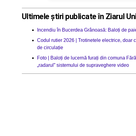
Ultimele știri publicate în Ziarul Un
Incendiu în Bucerdea Grânoasă: Baloți de paie 
Codul rutier 2026 | Trotinetele electrice, doar
de circulație
Foto | Baloți de lucernă furați din comuna Făr
„radarul” sistemului de supraveghere video