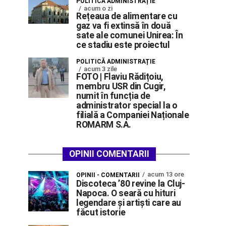
POLITICĂ ADMINISTRAȚIE
acum o zi
Rețeaua de alimentare cu
gaz va fi extinsă în două
sate ale comunei Unirea: În
ce stadiu este proiectul
POLITICĂ ADMINISTRAȚIE
acum 3 zile
FOTO | Flaviu Rădițoiu,
membru USR din Cugir,
numit în funcția de
administrator special la o
filială a Companiei Naționale
ROMARM S.A.
OPINII COMENTARII
acum 13 ore
OPINII - COMENTARII
Discoteca ’80 revine la Cluj-
Napoca. O seară cu hituri
legendare și artiști care au
făcut istorie