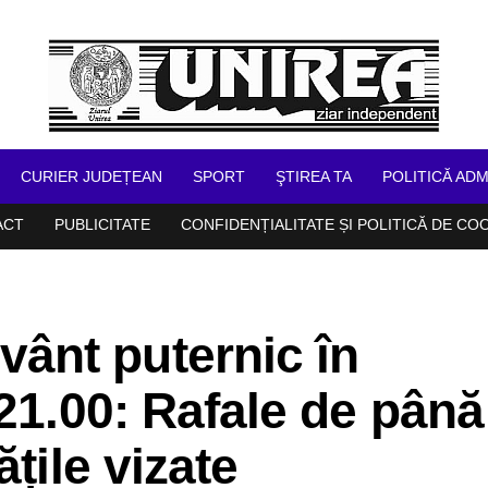
CURIER JUDEȚEAN
SPORT
ŞTIREA TA
POLITICĂ ADM
ACT
PUBLICITATE
CONFIDENȚIALITATE ȘI POLITICĂ DE CO
ânt puternic în
 21.00: Rafale de până
ățile vizate