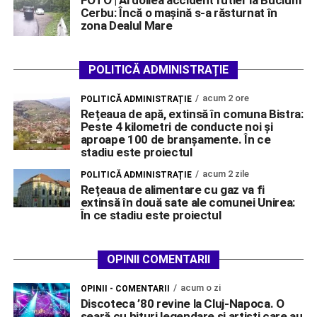
FOTO | Al doilea accident rutier la Bucium
Cerbu: Încă o mașină s-a răsturnat în
zona Dealul Mare
POLITICĂ ADMINISTRAȚIE
acum 2 ore
POLITICĂ ADMINISTRAȚIE
Rețeaua de apă, extinsă în comuna Bistra:
Peste 4 kilometri de conducte noi și
aproape 100 de branșamente. În ce
stadiu este proiectul
acum 2 zile
POLITICĂ ADMINISTRAȚIE
Rețeaua de alimentare cu gaz va fi
extinsă în două sate ale comunei Unirea:
În ce stadiu este proiectul
OPINII COMENTARII
acum o zi
OPINII - COMENTARII
Discoteca ’80 revine la Cluj-Napoca. O
seară cu hituri legendare și artiști care au