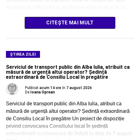
Municipiului Alba Iulia și aprobarea atribuirii directe ca
măsură de […]
CITEȘTE MAI MULT
ŞTIREA ZILEI
Serviciul de transport public din Alba Iulia, atribuit ca
măsură de urgență altui operator? Ședință
extraordinară de Consiliu Local în pregătire
Publicat
acum 14 ore
în
7 august 2026
De
Ioana Oprean
Serviciul de transport public din Alba Iulia, atribuit ca
măsură de urgență altui operator? Ședință extraordinară
de Consiliu Local în pregătire Un proiect de dispoziție
privind convocarea Consiliului local în ședință
extraordinară cu convocare de îndată la data de 7 august