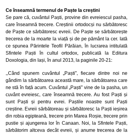
Ce înseamnă termenul de Paște la creștini
Se pare că, cuvântul Paști, provine din evreiescul pasha,
care înseamnă trecere. Creștinii ortodocși nu sărbătoresc
de Paște ce sărbătoresc evreii. De Paște se sărbătorește
trecerea de la moarte la viață și de pe pământ la cer. Iată
ce spunea Părintele Teofil Părăian, în lucrarea intitulată
Sfintele Paști în cultul ortodox, publicată la Editura
Doxologia, din Iași, în anul 2013, la paginile 20-21:
,,Când spunem cuvântul „Paști”, fiecare dintre noi ne
gândim la sărbătoarea această mare, la sărbătoarea care
ne stă în față acum. Cuvântul „Paști” vine de la pasha, un
cuvânt evreiesc, care înseamnă trecere. Au fost Paști și
sunt Paști și pentru evrei. Paștile noastre sunt Paști
creștine. Evreii sărbătoreau și sărbătoresc la Paști ieșirea
din robia egipteană, trecere prin Marea Roșie, trecere prin
pustie și ajungerea lor în Canaan. Noi, la Sfintele Paști,
sărbătorim altceva decât evreii, și anume trecerea de la