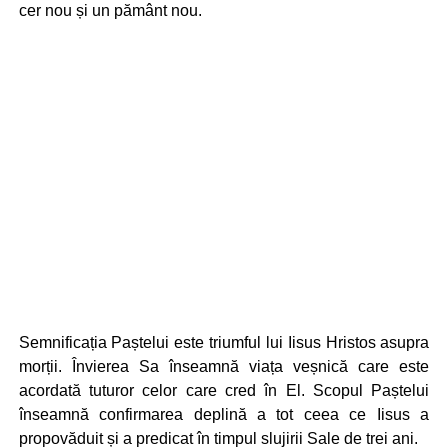
cer nou și un pământ nou.
Semnificația Paștelui este triumful lui Iisus Hristos asupra
morții. Învierea Sa înseamnă viața veșnică care este
acordată tuturor celor care cred în El. Scopul Paștelui
înseamnă confirmarea deplină a tot ceea ce Iisus a
propovăduit și a predicat în timpul slujirii Sale de trei ani.