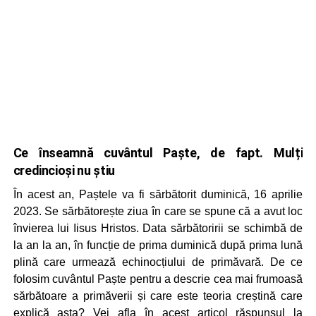
Ce înseamnă cuvântul Paște, de fapt. Mulți
credincioși nu știu
În acest an, Paștele va fi sărbătorit duminică, 16 aprilie
2023. Se sărbătorește ziua în care se spune că a avut loc
învierea lui Iisus Hristos. Data sărbătoririi se schimbă de
la an la an, în funcție de prima duminică după prima lună
plină care urmează echinocțiului de primăvară. De ce
folosim cuvântul Paște pentru a descrie cea mai frumoasă
sărbătoare a primăverii și care este teoria creștină care
explică asta? Vei afla în acest articol răspunsul la