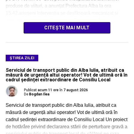
produse de viituri, a anunțat Prefectura Alba la ora
15.42.arieseni Intervenția se desfășoară mecanizat și
manual, cu angajații Districtului Scărișoara, […]
CITEȘTE MAI MULT
ŞTIREA ZILEI
Serviciul de transport public din Alba Iulia, atribuit ca
măsură de urgență altui operator! Vot de ultimă oră în
cadrul ședinței extraordinare de Consiliu Local
Publicat
acum 11 ore
în
7 august 2026
De
Bogdan Ilea
Serviciul de transport public din Alba Iulia, atribuit ca
măsură de urgență altui operator! Vot de ultimă oră în
cadrul ședinței extraordinare de Consiliu Local Un proiect
de hotărâre privind declararea stării de perturbare gravă a
serviciului public de transport local de călători pe raza