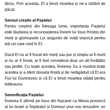
târziu. Prin aceasta, El a biruit moartea și ne-a izbăvit de
păcat.
Sensul creștin al Paștelui
Pentru creștinii din întreaga lume, importanța Paștelui
este lăudarea și recunoașterea învierii lui Iisus Hristos din
morți și glorioasele Lui asigurări de viață veșnică pentru
toți cei care cred în El.
Dacă El nu ar fi înviat din morți sau pur și simplu ar fi murit
și nu ar fi înviat, ar fi fost considerat doar un alt învățător
sau profet. Cu toate acestea, învierea Sa a mustrat toate
acestea și a oferit dovada finală și de netăgăduit că El era
Fiul lui Dumnezeu și că El a biruit moartea odată pentru
totdeauna.
Semnificația Paștelui
Învierea îl afirmă pe Iisus din Nazaret ca Mesia proorocit
al lui Israel și Împăratul și Domnul unui nou Ierusalim: un