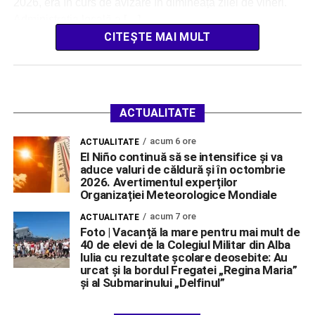
2026, era în curs de avizare în dimineața zilei de vineri.
Administrația locală a […]
CITEȘTE MAI MULT
ACTUALITATE
acum 6 ore
ACTUALITATE
El Niño continuă să se intensifice și va
aduce valuri de căldură și în octombrie
2026. Avertimentul experților
Organizației Meteorologice Mondiale
acum 7 ore
ACTUALITATE
Foto | Vacanță la mare pentru mai mult de
40 de elevi de la Colegiul Militar din Alba
Iulia cu rezultate școlare deosebite: Au
urcat și la bordul Fregatei „Regina Maria”
și al Submarinului „Delfinul”