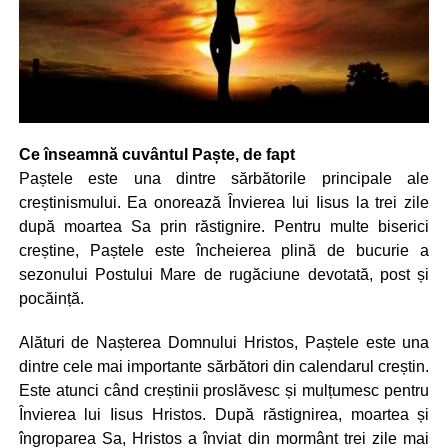
Ce înseamnă cuvântul Paște, de fapt
Paștele este una dintre sărbătorile principale ale
creștinismului. Ea onorează Învierea lui Iisus la trei zile
după moartea Sa prin răstignire. Pentru multe biserici
creștine, Paștele este încheierea plină de bucurie a
sezonului Postului Mare de rugăciune devotată, post și
pocăință.
Alături de Nașterea Domnului Hristos, Paștele este una
dintre cele mai importante sărbători din calendarul creștin.
Este atunci când creștinii proslăvesc și mulțumesc pentru
Învierea lui Iisus Hristos. După răstignirea, moartea și
îngroparea Sa, Hristos a înviat din mormânt trei zile mai