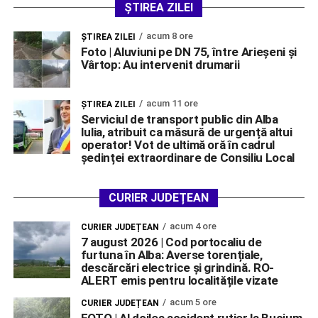
ȘTIREA ZILEI
acum 8 ore
ŞTIREA ZILEI
Foto | Aluviuni pe DN 75, între Arieșeni și
Vârtop: Au intervenit drumarii
acum 11 ore
ŞTIREA ZILEI
Serviciul de transport public din Alba
Iulia, atribuit ca măsură de urgență altui
operator! Vot de ultimă oră în cadrul
ședinței extraordinare de Consiliu Local
CURIER JUDEȚEAN
acum 4 ore
CURIER JUDEȚEAN
7 august 2026 | Cod portocaliu de
furtuna în Alba: Averse torențiale,
descărcări electrice și grindină. RO-
ALERT emis pentru localitățile vizate
acum 5 ore
CURIER JUDEȚEAN